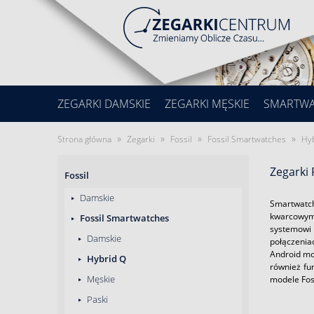
ZEGARKI DAMSKIE
ZEGARKI MĘSKIE
SMARTW
»
»
»
»
Strona główna
Zegarki
Fossil
Fossil Smartwatches
Hy
Zegarki 
Fossil
Damskie
Smartwatch
kwarcowym 
Fossil Smartwatches
systemowi
Damskie
połączenia
Android mo
Hybrid Q
również fu
Męskie
modele Foss
Paski