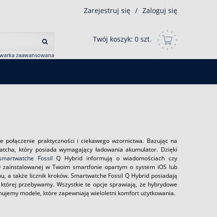
Zarejestruj się
/
Zaloguj się
Twój koszyk:
0
szt.
iwarka zaawansowana
łe połączenie praktyczności i ciekawego wzornictwa. Bazując na
tcha, który posiada wymagający ładowania akumulator. Dzięki
smartwatche Fossil
Q Hybrid informują o wiadomościach czy
 Q zainstalowanej w Twoim smartfonie opartym o system iOS lub
, a także licznik kroków. Smartwatche Fossil Q Hybrid posiadają
w której przebywamy. Wszystkie te opcje sprawiają, że hybrydowe
mujemy modele, które zapewniają wieloletni komfort użytkowania.