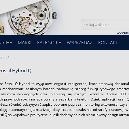
wyszuk
ATCHE
MARKI
KATEGORIE
WYPRZEDAŻ
KONTAKT
brid Q
Fossil Hybrid Q
e Fossil Q Hybrid to wyjątkowe zegarki inteligentne, które stanowią doskona
mechanizmie zasilanym baterią zachowują szereg funkcji typowego smartwa
 alarmów wibracyjnych oraz mieniącej się różnymi kolorami diodzie LED
ch przychodzących na sparowany z zegarkiem telefon. Dzięki aplikacji Fossil
żesz również odczytywać zapisy pobrane poprzez monitoring aktywności czy snu
nkcję automatycznej aktualizacji daty i czasu niezależnie od strefy czasowej, 
il Q są wyjątkowo praktyczne, a jeśli dodamy do nich nietuzinkowy design otrzy