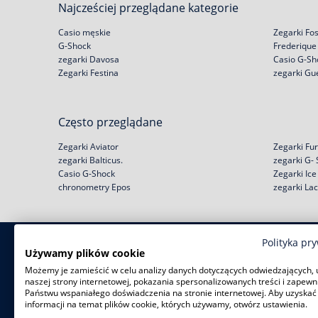
Najcześciej przeglądane kategorie
Casio męskie
Zegarki Fos
G-Shock
Frederique
zegarki Davosa
Casio G-Sh
Zegarki Festina
zegarki Gu
Często przeglądane
Zegarki Aviator
Zegarki Fur
zegarki Balticus.
zegarki G-
Casio G-Shock
Zegarki Ic
chronometry Epos
zegarki La
Polityka pr
Zakupy
Pomoc
Używamy plików cookie
Możemy je zamieścić w celu analizy danych dotyczących odwiedzających, 
Zwroty i wymiany
Reklamacje
naszej strony internetowej, pokazania spersonalizowanych treści i zapewn
Negocjacja ceny
Regulamin
Państwu wspaniałego doświadczenia na stronie internetowej. Aby uzyskać
Rabat na start!
Jak kupić na raty?
informacji na temat plików cookie, których używamy, otwórz ustawienia.
Darmowa dostawa
Polityka prywatności