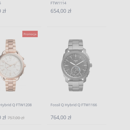
5
FTW1114
 zł
654,00 zł
Promocja
Q Hybrid Q FTW1208
Fossil Q Hybrid Q FTW1166
0 zł
764,00 zł
757,00 zł