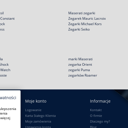
sil
Maserati zegarki
 Constant
Zegarek Mauric Lacroix
ock
Zegarki Michael Kors
ess
Zegarki Seiko
la
marki Maserati
 Shock
zegarka Orient
e Watch
zegarki Puma
coste
zegarków Roamer
ywatności
Moje konto
Informacje
ulepszenia
Logowanie
Kontakt
ienia
Karta Stałego Klienta
O firmie
 więcej
Moje zamówienia
Dlaczego my?
Ustawienia konta
Blog