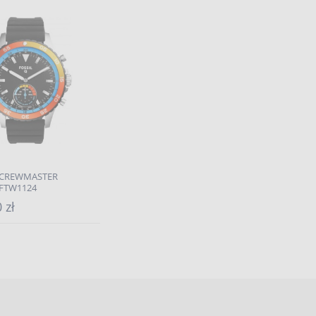
Q CREWMASTER
 FTW1124
 zł