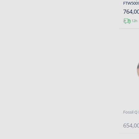
FTW500
764,00
12h
Fossil Q
654,00