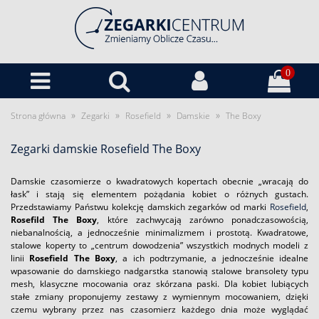
0
»
»
»
»
Strona główna
Zegarki
Rosefield
Damskie
The Boxy
Zegarki damskie Rosefield The Boxy
Damskie czasomierze o kwadratowych kopertach obecnie „wracają do
łask” i stają się elementem pożądania kobiet o różnych gustach.
Przedstawiamy Państwu kolekcję damskich zegarków od marki
Rosefield
,
Rosefild The Boxy
, które zachwycają zarówno ponadczasowością,
niebanalnością, a jednocześnie minimalizmem i prostotą. Kwadratowe,
stalowe koperty to „centrum dowodzenia” wszystkich modnych modeli z
linii
Rosefield The Boxy
, a ich podtrzymanie, a jednocześnie idealne
wpasowanie do damskiego nadgarstka stanowią stalowe bransolety typu
mesh, klasyczne mocowania oraz skórzana paski. Dla kobiet lubiących
stałe zmiany proponujemy zestawy z wymiennym mocowaniem, dzięki
czemu wybrany przez nas czasomierz każdego dnia może wyglądać