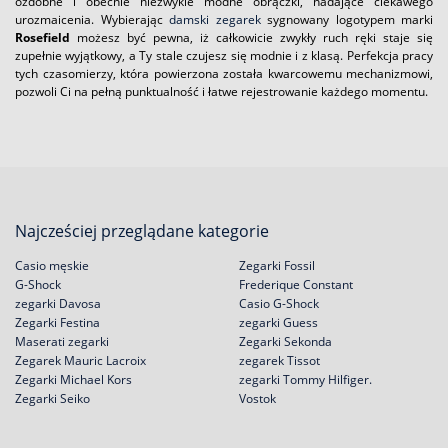
ozdobne i obecnie niezwykle modne obrączki, nadające ciekawego
urozmaicenia. Wybierając
damski zegarek
sygnowany logotypem marki
Rosefield
możesz być pewna, iż całkowicie zwykły ruch ręki staje się
zupełnie wyjątkowy, a Ty stale czujesz się modnie i z klasą. Perfekcja pracy
tych czasomierzy, która powierzona została kwarcowemu mechanizmowi,
pozwoli Ci na pełną punktualność i łatwe rejestrowanie każdego momentu.
Najcześciej przeglądane kategorie
Casio męskie
Zegarki Fossil
G-Shock
Frederique Constant
zegarki Davosa
Casio G-Shock
Zegarki Festina
zegarki Guess
Maserati zegarki
Zegarki Sekonda
Zegarek Mauric Lacroix
zegarek Tissot
Zegarki Michael Kors
zegarki Tommy Hilfiger.
Zegarki Seiko
Vostok