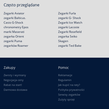
Często przeglądane
Zegarki Aviator
Zegarki Furla
zegarki Balticus.
zegarki G- Shock
Casio G-Shock
Zegarki Ice Watch
chronometry Epos
zegarki Lacoste
marki Maserati
Zegarki Rosefield
zegarka Orient
zegarka Seiko
zegarki Puma
Skagen
zegarków Roamer
zegarki Ted Bake
Zakupy
Pomoc
Zwroty i wymiany
Reklamacje
Negocjacja ceny
Regulamin
Rabat na start!
Jak kupić na raty?
Darmowa dostawa
Polityka prywatności
Serwisy zegarków
Zużyty sprzęt