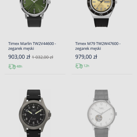
Timex Marlin TW2V44600 -
Timex M79 TW2W47600 -
zegarek męski
zegarek męski
903,00 zł
979,00 zł
1 032,00 zł
12h
48h