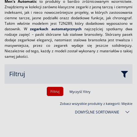
Men's Automatic
to produkty o bardzo zróżnicowanym wzornictwie.
Znajdziemy w kolekcji zarówno klasyczne zegarki z jasną tarczą i ciemnymi
indeksami, jak i nieco nowocześniejsze projekty, w których zastosowania
ciemne tarcze, jasne podziałki orazz dodatkowe funkcje, jak chronograf.
Takim właśnie modelem jest T2N289, który dodatkowo wyposażono w
datownik. W
zegarkach automatycznych
najczęściej spotkamy dwa
rodzaje zapięć – paski skórzane lub stalowe bransolety. Skórzany pasek
dodaje zegarkowi elegancji, natomiast stalowa bransoleta jest trwalsza i
masywniejsza, przez co zegarek wydaje się jeszcze solidniejszy.
Niezależnie od tego, każdy z modeli został wykonany z materiałów o takiej
samej jakości.
Filtruj
Filtruj
Wyczyść filtry
Zobacz wszystkie produkty z kategorii:
Męskie
DOMYŚLNE SORTOWANIE