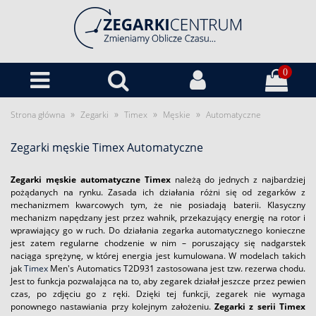
0
»
»
»
»
Strona główna
Zegarki
Timex
Męskie
Automatyczne
Zegarki męskie Timex Automatyczne
Zegarki męskie automatyczne Timex
należą do jednych z najbardziej
pożądanych na rynku. Zasada ich działania różni się od zegarków z
mechanizmem kwarcowych tym, że nie posiadają baterii. Klasyczny
mechanizm napędzany jest przez wahnik, przekazujący energię na rotor i
wprawiający go w ruch. Do działania zegarka automatycznego konieczne
jest zatem regularne chodzenie w nim – poruszający się nadgarstek
naciąga sprężynę, w której energia jest kumulowana. W modelach takich
jak
Timex
Men's Automatics T2D931 zastosowana jest tzw. rezerwa chodu.
Jest to funkcja pozwalająca na to, aby zegarek działał jeszcze przez pewien
czas, po zdjęciu go z ręki. Dzięki tej funkcji, zegarek nie wymaga
ponownego nastawiania przy kolejnym założeniu.
Zegarki z serii Timex