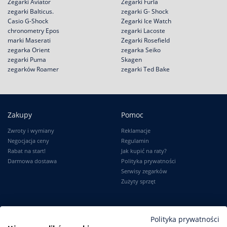
Zegarki Aviator
Zegarki Furla
zegarki Balticus.
zegarki G- Shock
Casio G-Shock
Zegarki Ice Watch
chronometry Epos
zegarki Lacoste
marki Maserati
Zegarki Rosefield
zegarka Orient
zegarka Seiko
zegarki Puma
Skagen
zegarków Roamer
zegarki Ted Bake
Zakupy
Pomoc
Zwroty i wymiany
Reklamacje
Negocjacja ceny
Regulamin
Rabat na start!
Jak kupić na raty?
Darmowa dostawa
Polityka prywatności
Serwisy zegarków
Zużyty sprzęt
Moje konto
Informacje
Polityka prywatności