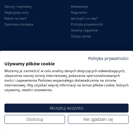
Zwroty i wymiany
Reklamacje
Negocjacja ceny
Regulamin
Rabat na start!
Jak kupić na raty?
Darmowa dostawa
Polityka prywatności
Serwisy zegarków
Zużyty sprzęt
Moje konto
Informacje
Polityka prywatności
Używamy plików cookie
Logowanie
Kontakt
Możemy je zamieścić w celu analizy danych dotyczących odwiedzających,
Karta Stałego Klienta
O firmie
ulepszenia naszej strony internetowej, pokazania spersonalizowanych
Moje zamówienia
Dlaczego my?
treści i zapewnienia Państwu wspaniałego doświadczenia na stronie
Ustawienia konta
Blog
internetowej. Aby uzyskać więcej informacji na temat plików cookie, których
Słownik
używamy, otwórz ustawienia.
Leksykon zegarków
Akceptuj wszystko
Dostosuj
Nie zgadzam się
ZegarkiCentrum.pl
| ul. Derdowskiego 8A/1 80-319 Gdańsk
| Tel.:
+48
608 23 29 23
| E-mail:
sklep@zegarkicentrum.pl