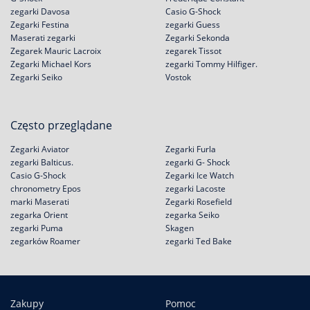
zegarki Davosa
Casio G-Shock
Zegarki Festina
zegarki Guess
Maserati zegarki
Zegarki Sekonda
Zegarek Mauric Lacroix
zegarek Tissot
Zegarki Michael Kors
zegarki Tommy Hilfiger.
Zegarki Seiko
Vostok
Często przeglądane
Zegarki Aviator
Zegarki Furla
zegarki Balticus.
zegarki G- Shock
Casio G-Shock
Zegarki Ice Watch
chronometry Epos
zegarki Lacoste
marki Maserati
Zegarki Rosefield
zegarka Orient
zegarka Seiko
zegarki Puma
Skagen
zegarków Roamer
zegarki Ted Bake
Zakupy
Pomoc