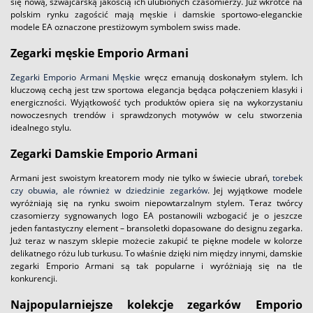
się nową, szwajcarską jakością ich ulubionych czasomierzy. Już wkrótce na
polskim rynku zagościć mają męskie i damskie sportowo-eleganckie
modele EA oznaczone prestiżowym symbolem swiss made.
Zegarki męskie Emporio Armani
Zegarki Emporio Armani Męskie
wręcz emanują doskonałym stylem. Ich
kluczową cechą jest tzw sportowa elegancja będąca połączeniem klasyki i
energiczności. Wyjątkowość tych produktów opiera się na wykorzystaniu
nowoczesnych trendów i sprawdzonych motywów w celu stworzenia
idealnego stylu.
Zegarki Damskie Emporio Armani
Armani jest swoistym kreatorem mody nie tylko w świecie ubrań,
torebek
czy obuwia, ale również w dziedzinie zegarków
. Jej wyjątkowe modele
wyróżniają się na rynku swoim niepowtarzalnym stylem. Teraz twórcy
czasomierzy sygnowanych logo EA postanowili wzbogacić je o jeszcze
jeden fantastyczny element – bransoletki dopasowane do designu zegarka.
Już teraz w naszym sklepie możecie zakupić te piękne modele w kolorze
delikatnego różu lub turkusu. To właśnie dzięki nim między innymi, damskie
zegarki Emporio Armani są tak popularne i wyróżniają się na tle
konkurencji.
Najpopularniejsze kolekcje zegarków Emporio