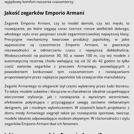
wyjątkowy komfort noszenia czasomierzy.
Jakość zegarków Emporio Armani
Zegarek Emporio Armani, czy to model damski, czy też męski, to
rozwiązanie, po które sięgają coraz szersze rzesze wielbicieli dobrego,
włoskiego stylu oraz pasjonaci sztuki zegarmistrzowskiej najwyższej klasy.
Precyzyjne mechanizmy kwarcowe produkcji japońskiej, w jakie
wyposażone są czasomierze Emporio Armiani, to gwarancja
niezawodności w odmierzaniu czasu z najwyższą dokładnością.
Wodoszczelność na poziomie 30, 50, a nawet 100 m, czy też modele z
automatyczną rezerwą chodu wahającą się od 32 do 42 godzin to tylko
część walorów zegarków z pracowni Armaniego, pozwalających z
powodzeniem konkurować tym czasomierzom z rozwiązaniami
proponowanymi przez najlepsze japońskie lub szwajcarskie manufaktury.
Zegarki Armaniego to elegancki styl często wybierany przez ludzi biznesu.
To także modele subtelne i klasyczne w charakterze idealnie uzupełniające
wieczorowe stylizacje, jak i rozwiązania o wyraźnym wzornictwie,
efektownie połyskujące i przyciągające uwagę zarówno niebanalnym
designem, jak i modnym wykończeniem. W ostatnich latach projektanci z
domu mody Armaniego sięgnęli także po rozwiązania sportowe, tworząc
modele idealnie odpowiadające osobom aktywnym. W różnorodności i stylu
zegarków Emporio Armani tkwi ich fenomen.