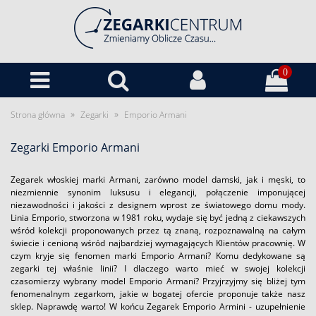
0
»
»
Strona główna
Zegarki
Emporio Armani
Zegarki Emporio Armani
Zegarek włoskiej marki Armani, zarówno model damski, jak i męski, to
niezmiennie synonim luksusu i elegancji, połączenie imponującej
niezawodności i jakości z designem wprost ze światowego domu mody.
Linia Emporio, stworzona w 1981 roku, wydaje się być jedną z ciekawszych
wśród kolekcji proponowanych przez tą znaną, rozpoznawalną na całym
świecie i cenioną wśród najbardziej wymagających Klientów pracownię. W
czym kryje się fenomen marki Emporio Armani? Komu dedykowane są
zegarki tej właśnie linii? I dlaczego warto mieć w swojej kolekcji
czasomierzy wybrany model Emporio Armani? Przyjrzyjmy się bliżej tym
fenomenalnym zegarkom, jakie w bogatej ofercie proponuje także nasz
sklep. Naprawdę warto! W końcu Zegarek Emporio Armini - uzupełnienie