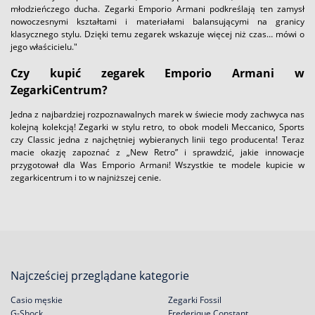
młodzieńczego ducha. Zegarki Emporio Armani podkreślają ten zamysł
nowoczesnymi kształtami i materiałami balansującymi na granicy
klasycznego stylu. Dzięki temu zegarek wskazuje więcej niż czas… mówi o
jego właścicielu."
Czy kupić zegarek Emporio Armani w
ZegarkiCentrum?
Jedna z najbardziej rozpoznawalnych marek w świecie mody zachwyca nas
kolejną kolekcją! Zegarki w stylu retro, to obok modeli Meccanico, Sports
czy Classic jedna z najchętniej wybieranych linii tego producenta! Teraz
macie okazję zapoznać z „New Retro” i sprawdzić, jakie innowacje
przygotował dla Was Emporio Armani! Wszystkie te modele kupicie w
zegarkicentrum i to w najniższej cenie.
Najcześciej przeglądane kategorie
Casio męskie
Zegarki Fossil
G-Shock
Frederique Constant