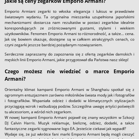
Jakie są ceny zegarków Emporio Armani?
Emporio Armiani zegarki to włoska elegancja i luksus w prawdziwie
światowym wydaniu. Ta oryginalna mieszanka uzupełniona japońskimi
mechanizmami dostarcza nam rezultatów w postaci zegarków idealnie
korespondujących ze zróżnicowanymi gustami, stylami i wiekiem
użytkowników. Fenomen Emporio Armani to różnorodność, a także... cena.
Jak się bowiem okazuje, dostępne są w całkiem atrakcyjnych cenach, co
czyni zegarki jeszcze bardziej pożądanym rozwiązaniem.
Serdecznie zapraszamy do zapoznania się z ofertą zegarków damskich i
męskich linii Emporio Armani, jakie przygotował dla Państwa nasz sklep!
Czego możesz nie wiedzieć o marce Emporio
Armani?
Orientalny klimat kampanii Emporio Armani w Shanghaiu spotkał się z
ogromnym entuzjazmem zarówno miłośników świata mody jak i fotografów
i fotografików. Wspaniała odzież i dodatki w klimatycznych stylizacjach
przyciągają wzrok i wzbudzają podziw. Szczególna uwagę artyści poświęcili
tu akcesoriom, a wśród nich zegarkom.
W nowej kampanii Emporio Armani pojawił się znany wszystkim w Szkocji
DJ Calvin Harris. Muzyk reklamuje, bieliznę, odzież, dodatki, a także
fantastyczne zegarki sygnowane logo EA. Jesteście ciekawi jak wypadł?
Wydaje się, że już wkrótce fani marki Emporio Armani będą mogli cieszyć