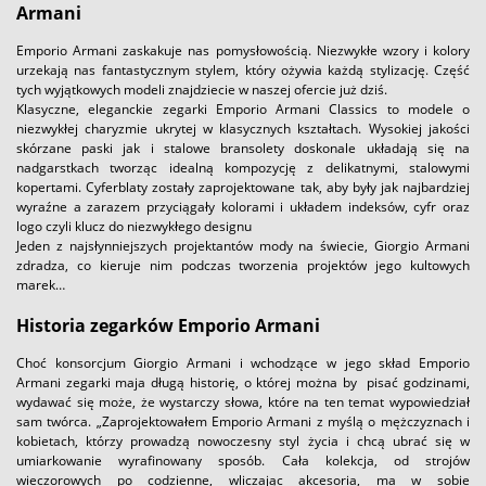
Armani
Emporio Armani zaskakuje nas pomysłowością. Niezwykłe wzory i kolory
urzekają nas fantastycznym stylem, który ożywia każdą stylizację. Część
tych wyjątkowych modeli znajdziecie w naszej ofercie już dziś.
Klasyczne, eleganckie zegarki Emporio Armani Classics to modele o
niezwykłej charyzmie ukrytej w klasycznych kształtach. Wysokiej jakości
skórzane paski jak i stalowe bransolety doskonale układają się na
nadgarstkach tworząc idealną kompozycję z delikatnymi, stalowymi
kopertami. Cyferblaty zostały zaprojektowane tak, aby były jak najbardziej
wyraźne a zarazem przyciągały kolorami i układem indeksów, cyfr oraz
logo czyli klucz do niezwykłego designu
Jeden z najsłynniejszych projektantów mody na świecie, Giorgio Armani
zdradza, co kieruje nim podczas tworzenia projektów jego kultowych
marek…
Historia zegarków Emporio Armani
Choć konsorcjum Giorgio Armani i wchodzące w jego skład Emporio
Armani zegarki maja długą historię, o której można by pisać godzinami,
wydawać się może, że wystarczy słowa, które na ten temat wypowiedział
sam twórca. „Zaprojektowałem Emporio Armani z myślą o mężczyznach i
kobietach, którzy prowadzą nowoczesny styl życia i chcą ubrać się w
umiarkowanie wyrafinowany sposób. Cała kolekcja, od strojów
wieczorowych po codzienne, wliczając akcesoria, ma w sobie