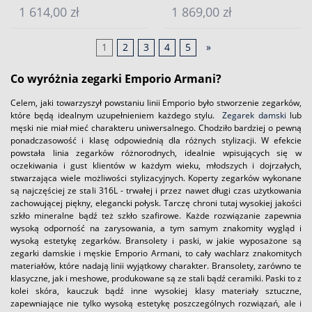
1 614,00 zł
1 869,00 zł
1
2
3
4
5
»
Co wyróżnia zegarki Emporio Armani?
Celem, jaki towarzyszył powstaniu linii Emporio było stworzenie zegarków,
które będą idealnym uzupełnieniem każdego stylu.
Zegarek damski
lub
męski nie miał mieć charakteru uniwersalnego. Chodziło bardziej o pewną
ponadczasowość i klasę odpowiednią dla różnych stylizacji. W efekcie
powstała linia zegarków różnorodnych, idealnie wpisujących się w
oczekiwania i gust klientów w każdym wieku, młodszych i dojrzałych,
stwarzająca wiele możliwości stylizacyjnych. Koperty zegarków wykonane
są najczęściej ze stali 316L - trwałej i przez nawet długi czas użytkowania
zachowującej piękny, elegancki połysk. Tarczę chroni tutaj wysokiej jakości
szkło mineralne bądź też szkło szafirowe. Każde rozwiązanie zapewnia
wysoką odporność na zarysowania, a tym samym znakomity wygląd i
wysoką estetykę zegarków. Bransolety i paski, w jakie wyposażone są
zegarki damskie i męskie Emporio Armani, to cały wachlarz znakomitych
materiałów, które nadają linii wyjątkowy charakter. Bransolety, zarówno te
klasyczne, jak i meshowe, produkowane są ze stali bądź ceramiki. Paski to z
kolei skóra, kauczuk bądź inne wysokiej klasy materiały sztuczne,
zapewniające nie tylko wysoką estetykę poszczególnych rozwiązań, ale i