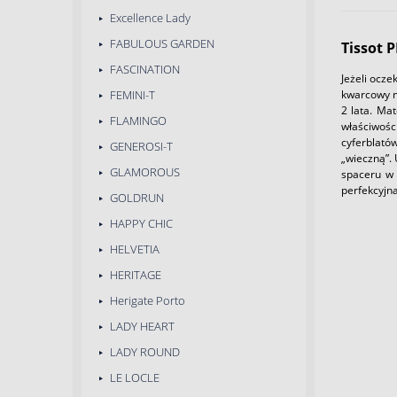
Excellence Lady
FABULOUS GARDEN
Tissot 
FASCINATION
Jeżeli ocz
kwarcowy m
FEMINI-T
2 lata. Ma
FLAMINGO
właściwośc
cyferblató
GENEROSI-T
„wieczną”.
GLAMOROUS
spaceru w 
perfekcyjna
GOLDRUN
HAPPY CHIC
HELVETIA
HERITAGE
Herigate Porto
LADY HEART
LADY ROUND
LE LOCLE