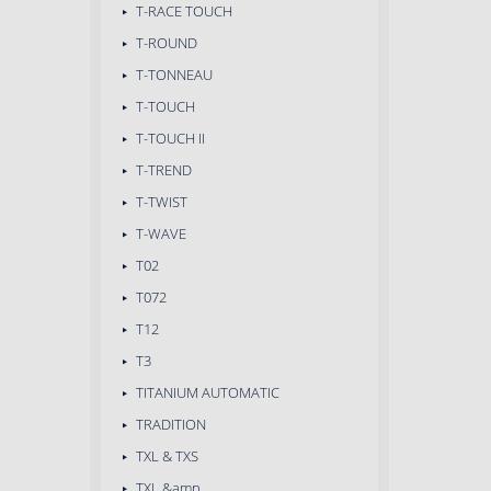
T-RACE TOUCH
T-ROUND
T-TONNEAU
T-TOUCH
T-TOUCH II
T-TREND
T-TWIST
T-WAVE
T02
T072
T12
T3
TITANIUM AUTOMATIC
TRADITION
TXL & TXS
TXL &amp