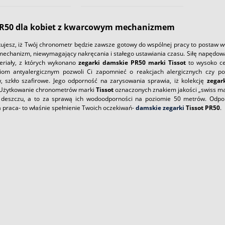
PR50 dla kobiet z kwarcowym mechanizmem
ekujesz, iż Twój chronometr będzie zawsze gotowy do wspólnej pracy to postaw 
echanizm, niewymagający nakręcania i stałego ustawiania czasu. Siłę napędową „
teriały, z których wykonano
zegarki damskie PR50 marki Tissot
to wysoko ce
iom antyalergicznym pozwoli Ci zapomnieć o reakcjach alergicznych czy po
w, szkło szafirowe. Jego odporność na zarysowania sprawia, iż kolekcję
zegark
 Użytkowanie chronometrów marki
Tissot
oznaczonych znakiem jakości „swiss ma
deszczu, a to za sprawą ich wodoodporności na poziomie 50 metrów. Odpor
 praca- to właśnie spełnienie Twoich oczekiwań-
damskie zegarki
Tissot PR50
.