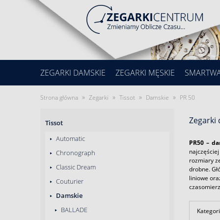
ZEGARKI DAMSKIE
ZEGARKI MĘSKIE
SMARTW
»
»
»
»
Strona główna
Zegarki
Tissot
Damskie
PR 50
Zegarki 
Tissot
Automatic
PR50 – da
najczęście
Chronograph
rozmiary 
Classic Dream
drobne. Gł
liniowe ora
Couturier
czasomierz
Damskie
BALLADE
Kategori