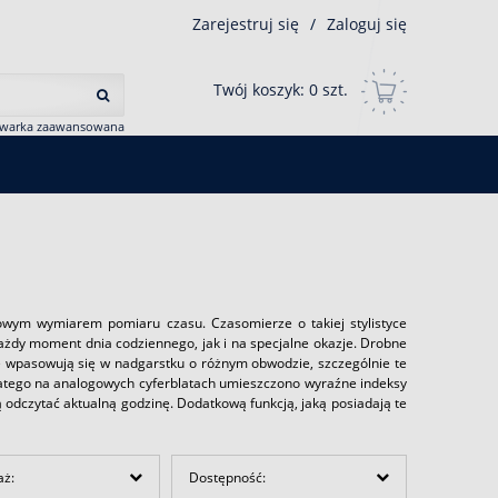
Zarejestruj się
/
Zaloguj się
Twój koszyk:
0
szt.
iwarka zaawansowana
ortowym wymiarem pomiaru czasu. Czasomierze o takiej stylistyce
każdy moment dnia codziennego, jak i na specjalne okazje. Drobne
ie wpasowują się w nadgarstku o różnym obwodzie, szczególnie te
latego na analogowych cyferblatach umieszczono wyraźne indeksy
gą odczytać aktualną godzinę. Dodatkową funkcją, jaką posiadają te
aż:
Dostępność: