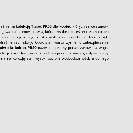
właśnie na
kolekcję
Tissot
PR50 dla kobiet
, których serce stanowi
kwarcu” stanowi bateria, której trwałość określana jest na około
niona na rynku zegarmistrzowskim stal szlachetna, która dzięki
drażnieniach skóry. Obok stali warto wymienić zabezpieczenie
ów dla kobiet PR50
nazwać możemy ponadczasową, a wręcz
de” jest możliwe również podczas powierzchownego pływania czy
na na korozję stal, wysoki poziom wodoodporności, a do tego