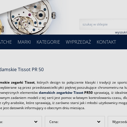
wyszuk
ATCHE
MARKI
KATEGORIE
WYPRZEDAŻ
KONTAKT
damskie Tissot PR 50
mskie zegarki Tissot
, których design to połączenie klasyki i tradycji ze sp
j wybierane są przez przedstawicielki płci pięknej poszukujące chronometru na 
zewnętrznych elementów
damskich zegarków Tissot
PR50
sprawiają, iż idealn
ównym zadaniem modeli z tej serii jest pomoc w łatwym kontrolowaniu czasu, d
z cyfry arabskie, które sprawiają, iż zarówno starsi jak i młodsi użytkownicy mo
e jest datownik informujący o obecnym dniu miesiąca.
a:
Cena:
Wyprzed