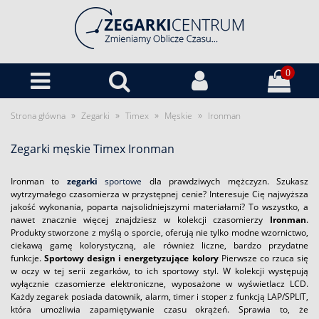
0
»
»
»
»
Strona główna
Zegarki
Timex
Męskie
Ironman
Zegarki męskie Timex Ironman
Ironman to
zegarki
sportowe
dla prawdziwych mężczyzn. Szukasz
wytrzymałego czasomierza w przystępnej cenie? Interesuje Cię najwyższa
jakość wykonania, poparta najsolidniejszymi materiałami? To wszystko, a
nawet znacznie więcej znajdziesz w kolekcji czasomierzy
Ironman
.
Produkty stworzone z myślą o sporcie, oferują nie tylko modne wzornictwo,
ciekawą gamę kolorystyczną, ale również liczne, bardzo przydatne
funkcje.
Sportowy design i energetyzujące kolory
Pierwsze co rzuca się
w oczy w tej serii zegarków, to ich sportowy styl. W kolekcji występują
wyłącznie czasomierze elektroniczne, wyposażone w wyświetlacz LCD.
Każdy zegarek posiada datownik, alarm, timer i stoper z funkcją LAP/SPLIT,
która umożliwia zapamiętywanie czasu okrążeń. Sprawia to, że