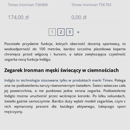
Timex Ironman T5K809
Timex Ironman T5K793
174,00 zł
0,00 zł
1
2
3
»
Pozostałe przydatne funkcje, których obecność docenią sportowcy, to
wodoodporność do 100 metrów, bardzo szczelna plastikowa koperta
chroniąca przed wilgocią i kurzem, a także zwiększająca czytelność
zegarka nocą funkcja Indilgo.
Zegarek Ironman męski świecący w ciemnościach
Indiglo to technologia stosowana tylko w produktach marki Timex
. Polega
ona na podświetleniu tarczy równomiernym światłem. Świeci wówczas cała
jej powierzchnia, a nie punktowo jedna strona zegarka. Podświetlenie
Indiglo można uruchomić przez wciśnięcie koronki. Po kilku sekundach,
światło gaśnie samoczynnie. Bardzo duży wybór modeli zegarków, czyni z
nich wymarzony prezent dla każdego aktywnego, lubiącego sport
mężczyzny.