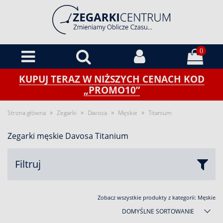
0
KUPUJ TERAZ W NIŻSZYCH CENACH KOD
„PROMO10”
»
»
»
»
Strona główna
Zegarki
Davosa
Męskie
Titanium
Zegarki męskie Davosa Titanium
Filtruj
Zobacz wszystkie produkty z kategorii:
Męskie
DOMYŚLNE SORTOWANIE