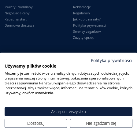
Zwroty i wymiany
Reklamacje
Negocjacja ceny
Regulamin
Rabat na start!
Jak kupić na raty?
Darmowa dostawa
Polityka prywatności
Serwisy zegarków
Zużyty sprzęt
Moje konto
Informacje
Polityka prywatności
Używamy plików cookie
Logowanie
Kontakt
Możemy je zamieścić w celu analizy danych dotyczących odwiedzających,
Karta Stałego Klienta
O firmie
ulepszenia naszej strony internetowej, pokazania spersonalizowanych
Moje zamówienia
Dlaczego my?
treści i zapewnienia Państwu wspaniałego doświadczenia na stronie
Ustawienia konta
Blog
internetowej. Aby uzyskać więcej informacji na temat plików cookie, których
Słownik
używamy, otwórz ustawienia.
Leksykon zegarków
Akceptuj wszystko
Dostosuj
Nie zgadzam się
ZegarkiCentrum.pl
| ul. Derdowskiego 8A/1 80-319 Gdańsk
| Tel.:
+48
608 23 29 23
| E-mail:
sklep@zegarkicentrum.pl