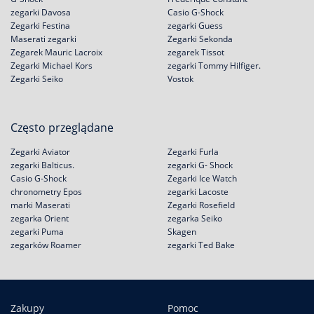
zegarki Davosa
Casio G-Shock
Zegarki Festina
zegarki Guess
Maserati zegarki
Zegarki Sekonda
Zegarek Mauric Lacroix
zegarek Tissot
Zegarki Michael Kors
zegarki Tommy Hilfiger.
Zegarki Seiko
Vostok
Często przeglądane
Zegarki Aviator
Zegarki Furla
zegarki Balticus.
zegarki G- Shock
Casio G-Shock
Zegarki Ice Watch
chronometry Epos
zegarki Lacoste
marki Maserati
Zegarki Rosefield
zegarka Orient
zegarka Seiko
zegarki Puma
Skagen
zegarków Roamer
zegarki Ted Bake
Zakupy
Pomoc