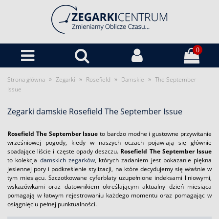
0
»
»
»
»
Strona główna
Zegarki
Rosefield
Damskie
The September
Issue
Zegarki damskie Rosefield The September Issue
Rosefield The September Issue
to bardzo modne i gustowne przywitanie
wrześniowej pogody, kiedy w naszych oczach pojawiają się głównie
spadające liście i częste opady deszczu.
Rosefield The September Issue
to kolekcja
damskich zegarków
, których zadaniem jest pokazanie piękna
jesiennej pory i podkreślenie stylizacji, na które decydujemy się właśnie w
tym miesiącu. Szczotkowane cyferblaty uzupełnione indeksami liniowymi,
wskazówkami oraz datownikiem określającym aktualny dzień miesiąca
pomagają w łatwym rejestrowaniu każdego momentu oraz pomagając w
osiągnięciu pełnej punktualności.