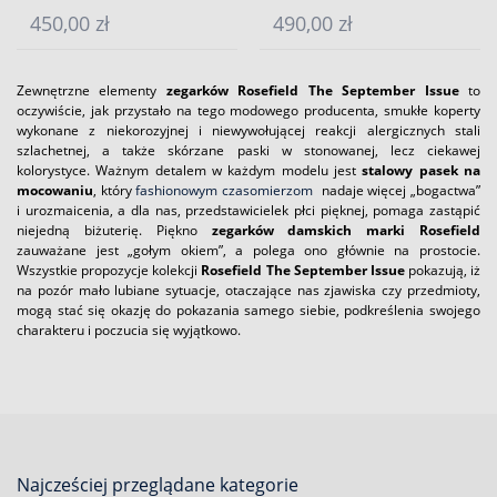
450,00 zł
490,00 zł
Zewnętrzne elementy
zegarków Rosefield The September Issue
to
oczywiście, jak przystało na tego modowego producenta, smukłe koperty
wykonane z niekorozyjnej i niewywołującej reakcji alergicznych stali
szlachetnej, a także skórzane paski w stonowanej, lecz ciekawej
kolorystyce. Ważnym detalem w każdym modelu jest
stalowy pasek na
mocowaniu
, który
fashionowym czasomierzom
nadaje więcej „bogactwa”
i urozmaicenia, a dla nas, przedstawicielek płci pięknej, pomaga zastąpić
niejedną biżuterię. Piękno
zegarków damskich marki Rosefield
zauważane jest „gołym okiem”, a polega ono głównie na prostocie.
Wszystkie propozycje kolekcji
Rosefield The September Issue
pokazują, iż
na pozór mało lubiane sytuacje, otaczające nas zjawiska czy przedmioty,
mogą stać się okazję do pokazania samego siebie, podkreślenia swojego
charakteru i poczucia się wyjątkowo.
Najcześciej przeglądane kategorie