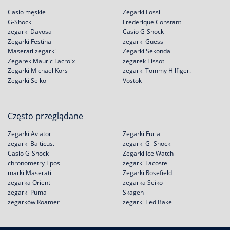
Casio męskie
Zegarki Fossil
G-Shock
Frederique Constant
zegarki Davosa
Casio G-Shock
Zegarki Festina
zegarki Guess
Maserati zegarki
Zegarki Sekonda
Zegarek Mauric Lacroix
zegarek Tissot
Zegarki Michael Kors
zegarki Tommy Hilfiger.
Zegarki Seiko
Vostok
Często przeglądane
Zegarki Aviator
Zegarki Furla
zegarki Balticus.
zegarki G- Shock
Casio G-Shock
Zegarki Ice Watch
chronometry Epos
zegarki Lacoste
marki Maserati
Zegarki Rosefield
zegarka Orient
zegarka Seiko
zegarki Puma
Skagen
zegarków Roamer
zegarki Ted Bake