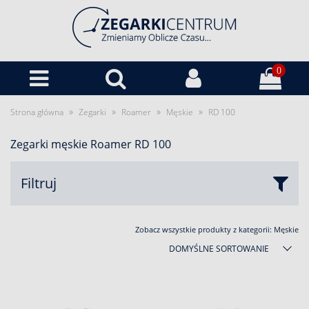
0
»
»
»
»
Strona główna
Zegarki
Roamer
Męskie
RD 100
Zegarki męskie Roamer RD 100
Filtruj
Zobacz wszystkie produkty z kategorii:
Męskie
DOMYŚLNE SORTOWANIE