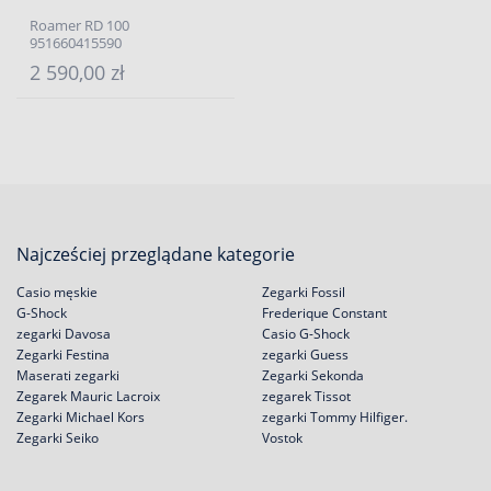
Roamer RD 100
951660415590
2 590,00 zł
Najcześciej przeglądane kategorie
Casio męskie
Zegarki Fossil
G-Shock
Frederique Constant
zegarki Davosa
Casio G-Shock
Zegarki Festina
zegarki Guess
Maserati zegarki
Zegarki Sekonda
Zegarek Mauric Lacroix
zegarek Tissot
Zegarki Michael Kors
zegarki Tommy Hilfiger.
Zegarki Seiko
Vostok