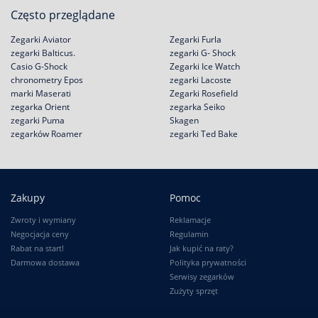
Często przeglądane
Zegarki Aviator
Zegarki Furla
zegarki Balticus.
zegarki G- Shock
Casio G-Shock
Zegarki Ice Watch
chronometry Epos
zegarki Lacoste
marki Maserati
Zegarki Rosefield
zegarka Orient
zegarka Seiko
zegarki Puma
Skagen
zegarków Roamer
zegarki Ted Bake
Zakupy
Pomoc
Zwroty i wymiany
Reklamacje
Negocjacja ceny
Regulamin
Rabat na start!
Jak kupić na raty?
Darmowa dostawa
Polityka prywatności
Serwisy zegarków
Zużyty sprzęt