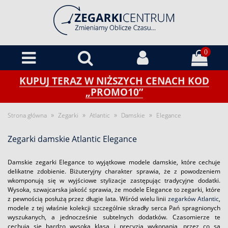
0
KUPUJ TERAZ W NIŻSZYCH CENACH KOD
„PROMO10”
»
»
»
»
Strona główna
Zegarki
Atlantic
Damskie
Elegance
Zegarki damskie Atlantic Elegance
Damskie zegarki Elegance to wyjątkowe modele damskie, które cechuje
delikatne zdobienie. Biżuteryjny charakter sprawia, że z powodzeniem
wkomponują się w wyjściowe stylizacje zastępując tradycyjne dodatki.
Wysoka, szwajcarska jakość sprawia, że modele Elegance to zegarki, które
z pewnością posłużą przez długie lata. Wśród wielu linii
zegarków Atlantic
,
modele z tej właśnie kolekcji szczególnie skradły serca Pań spragnionych
wyszukanych, a jednocześnie subtelnych dodatków. Czasomierze te
cechują się bardzo wysoką klasą i precyzją wykonania, przez co są