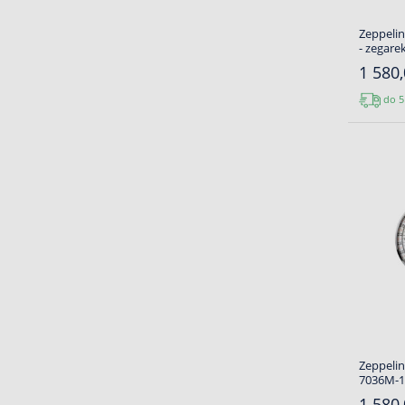
Zeppeli
- zegare
1 580,
do 5
Zeppeli
7036M-1 
1 580,