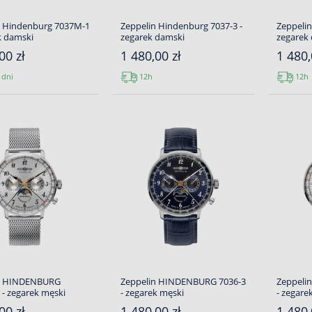
n Hindenburg 7037M-1
Zeppelin Hindenburg 7037-3 -
Zeppelin
k damski
zegarek damski
zegarek
00 zł
1 480,00 zł
1 480,
 dni
12h
12h
n HINDENBURG
Zeppelin HINDENBURG 7036-3
Zeppeli
- zegarek męski
- zegarek męski
- zegare
00 zł
1 480,00 zł
1 480,