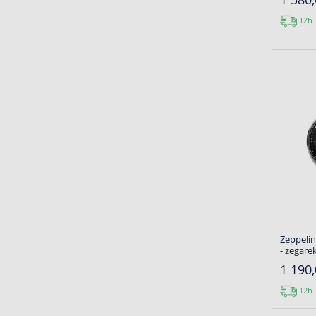
12h
Zeppeli
- zegare
1 190,
12h