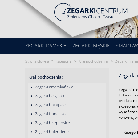
ZEGARKI DAMSKIE
ZEGARKI MĘSKIE
SMARTW
»
»
»
Strona główna
Kategorie
Kraj pochodzenia:
Zegarki niem
Zegarki 
Kraj pochodzenia:
Zegarki amerykańskie
Zegarki ni
Jednocześn
Zegarki belgijskie
produkt mo
Zegarki brytyjskie
akcesoria,
wykończone
Zegarki francuskie
konwencjon
Zegarki hiszpańskie
Zegarki holenderskie
Kategori