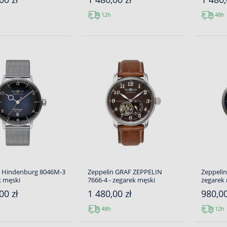
12h
48h
n Hindenburg 8046M-3
Zeppelin GRAF ZEPPELIN
Zeppelin
k męski
7666-4 - zegarek męski
zegarek
00 zł
1 480,00 zł
980,00
48h
12h