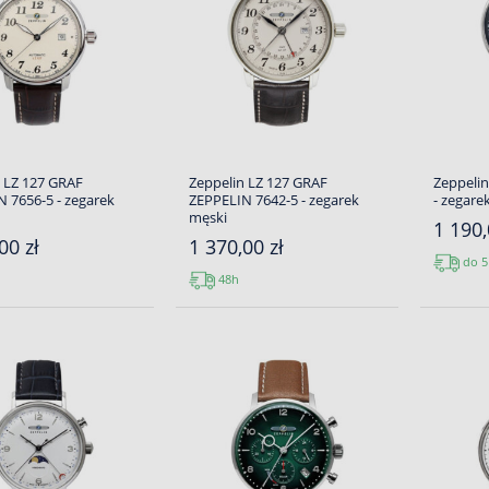
 LZ 127 GRAF
Zeppelin LZ 127 GRAF
Zeppeli
 7656-5 - zegarek
ZEPPELIN 7642-5 - zegarek
- zegare
męski
1 190,
00 zł
1 370,00 zł
do 5
48h