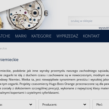
wyszuk
ATCHE
MARKI
KATEGORIE
WYPRZEDAŻ
KONTAKT
ieckie
niemieckie
emieckie, podobnie jak inne wyroby przemysłu naszego zachodniego sąsiada,
ie zegarki te idą z duchem czasu i zachowane są w nowoczesnym, modnym wz
dowy Niemiec. Metka ta, jest niewątpliwie synonimem prestiżu i wysokiej jako
 w tym zegarki. Projekty czasomierzy Hugo Boss Orange przeznaczone są dla pew
 zostały z dołożeniem szczególnej precyzji, wykonane z najwyższej klasy mate
alnymi kopertami i czytelnymi cyferblatami.
a:
Producent:
Płeć: