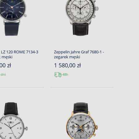
n LZ 120 ROME 7134-3
Zeppelin Jahre Graf 7680-1 -
k męski
zegarek męski
00 zł
1 580,00 zł
 dni
48h