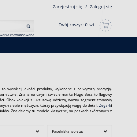
Zarejestruj się
/
Zaloguj się
Twój koszyk:
0
szt.
iwarka zaawansowana
 to wysokiej jakości produkty, wykonane z najwyższą precyzją.
ornictwie. Znana na całym świecie marka Hugo Boss to flagowy
ści. Obok kolekcji z luksusową odzieżą, ważny segment stanowią
nych siebie mężczyzn, którzy przywiązują wagę do detali.
Zegark
i
riałów. Znajdziemy tu modele klasyczne, na paskach skórzanych z
Pasek/Bransoleta: