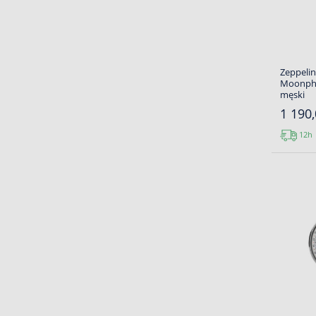
Zeppeli
Moonpha
męski
1 190,
12h