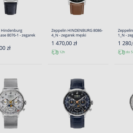
n Hindenburg
Zeppelin HINDENBURG 8086-
Zeppeli
se 8076-1 - zegarek
4_N - zegarek męski
1_N - ze
1 470,00 zł
1 280,
00 zł
12h
do 5