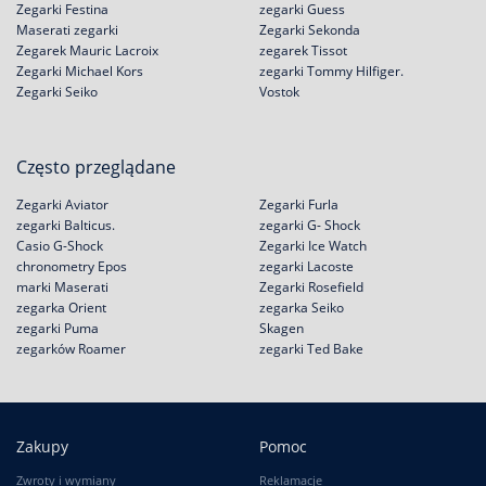
Zegarki Festina
zegarki Guess
Maserati zegarki
Zegarki Sekonda
Zegarek Mauric Lacroix
zegarek Tissot
Zegarki Michael Kors
zegarki Tommy Hilfiger.
Zegarki Seiko
Vostok
Często przeglądane
Zegarki Aviator
Zegarki Furla
zegarki Balticus.
zegarki G- Shock
Casio G-Shock
Zegarki Ice Watch
chronometry Epos
zegarki Lacoste
marki Maserati
Zegarki Rosefield
zegarka Orient
zegarka Seiko
zegarki Puma
Skagen
zegarków Roamer
zegarki Ted Bake
Zakupy
Pomoc
Zwroty i wymiany
Reklamacje