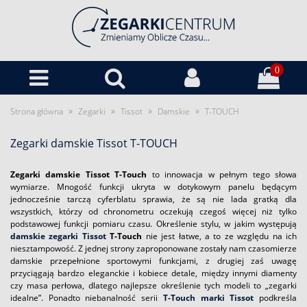
0
»
»
»
»
Strona główna
Zegarki
Tissot
Damskie
T-TOUCH
Zegarki damskie Tissot T-TOUCH
Zegarki damskie Tissot T-Touch
to innowacja w pełnym tego słowa
wymiarze. Mnogość funkcji ukryta w dotykowym panelu będącym
jednocześnie tarczą cyferblatu sprawia, że są nie lada gratką dla
wszystkich, którzy od chronometru oczekują czegoś więcej niż tylko
podstawowej funkcji pomiaru czasu. Określenie stylu, w jakim występują
damskie zegarki Tissot
T-Touch
nie jest łatwe, a to ze względu na ich
niesztampowość. Z jednej strony zaproponowane zostały nam czasomierze
damskie przepełnione sportowymi funkcjami, z drugiej zaś uwagę
przyciągają bardzo eleganckie i kobiece detale, między innymi diamenty
czy masa perłowa, dlatego najlepsze określenie tych modeli to „zegarki
idealne”. Ponadto niebanalność serii
T-Touch marki Tissot
podkreśla