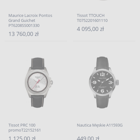
Maurice Lacroix Pontos
Tissot TTOUCH
Grand Guichet
T0752201601110
PT6208SS001330
4 095,00 zł
13 760,00 zł
Tissot PRC 100
Nautica Męskie A11593G
promoT22152161
1 125,00 zł
449,00 zł