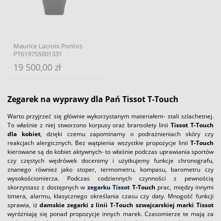
Maurice Lacroix Pontos
PT6197SS001331
19 500,00 zł
Zegarek na wyprawy dla Pań Tissot T-Touch
Warto przyjrzeć się głównie wykorzystanym materiałem- stali szlachetnej.
To właśnie z niej stworzono korpusy oraz bransolety linii
Tissot T-Touch
dla kobiet
, dzięki czemu zapominamy o podrażnieniach skóry czy
reakcjach alergicznych. Bez wątpienia wszystkie propozycje linii
T-Touch
kierowane są do kobiet aktywnych- to właśnie podczas uprawiania sportów
czy częstych wędrówek docenimy i użytkujemy funkcje chronografu,
znanego również jako stoper, termometru, kompasu, barometru czy
wysokościomierza. Podczas codziennych czynności z pewnością
skorzystasz z dostępnych w
zegarku Tissot
T-Touch
prac, między innymi
timera, alarmu, klasycznego określania czasu czy daty. Mnogość funkcji
sprawia, iż
damskie zegarki z linii T-Touch szwajcarskiej marki Tissot
wyróżniają się ponad propozycje innych marek. Czasomierze te mają za