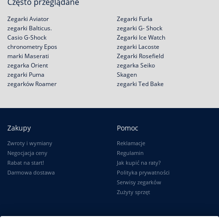
Często przeglądane
Zegarki Aviator
Zegarki Furla
zegarki Balticus.
zegarki G- Shock
Casio G-Shock
Zegarki Ice Watch
chronometry Epos
zegarki Lacoste
marki Maserati
Zegarki Rosefield
zegarka Orient
zegarka Seiko
zegarki Puma
Skagen
zegarków Roamer
zegarki Ted Bake
Zakupy
Pomoc
Zwroty i wymiany
Reklamacje
Negocjacja ceny
Regulamin
Rabat na start!
Jak kupić na raty?
Darmowa dostawa
Polityka prywatności
Serwisy zegarków
Zużyty sprzęt