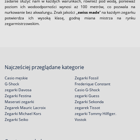
zadanie służyć nam w każdych warunkach, również pod wodą, ponieważ
poziom ich wodoodporności wynosi aż 100 metrów, co pozwala na
nurkowanie bez akwalungu. Znak jakości „
swiss made
” na każdym zegarku
potwierdza ich wysoką klasę, godną miana mistrza na rynku
zegarmistrzowskim.
Najcześciej przeglądane kategorie
Casio męskie
Zegarki Fossil
G-Shock
Frederique Constant
zegarki Davosa
Casio G-Shock
Zegarki Festina
zegarki Guess
Maserati zegarki
Zegarki Sekonda
Zegarek Mauric Lacroix
zegarek Tissot
Zegarki Michael Kors
zegarki Tommy Hilfiger.
Zegarki Seiko
Vostok