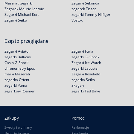
Maserati zegarki
Zegarki Sekonda
Zegarek Mauric Lacroix
zegarek Tissot
Zegarki Michael Kors
zegarki Tommy Hilfiger.
Zegarki Seiko
Vostok
Często przeglądane
Zegarki Aviator
Zegarki Furla
zegarki Balticus.
zegarki G- Shock
Casio G-Shock
Zegarki Ice Watch
chronometry Epos
zegarki Lacoste
marki Maserati
Zegarki Rosefield
zegarka Orient
zegarka Seiko
zegarki Puma
Skagen
zegarków Roamer
zegarki Ted Bake
Zakupy
Pomoc
Zwroty i wymiany
Reklamacje
Negocjacja ceny
Regulamin