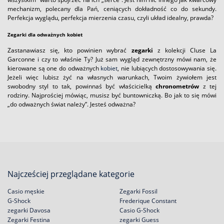
mechanizm, polecany dla Pań, ceniących dokładność co do sekundy.
Perfekcja wyglądu, perfekcja mierzenia czasu, czyli układ idealny, prawda?
Zegarki dla odważnych kobiet
Zastanawiasz się, kto powinien wybrać
zegarki
z kolekcji Cluse La
Garconne i czy to właśnie Ty? Już sam wygląd zewnętrzny mówi nam, że
kierowane są one do odważnych
kobiet
, nie lubiących dostosowywania się.
Jeżeli więc lubisz żyć na własnych warunkach, Twoim żywiołem jest
swobodny styl to tak, powinnaś być właścicielką
chronometrów
z tej
rodziny. Najprościej mówiąc, musisz być buntowniczką. Bo jak to się mówi
„do odważnych świat należy”. Jesteś odważna?
Najcześciej przeglądane kategorie
Casio męskie
Zegarki Fossil
G-Shock
Frederique Constant
zegarki Davosa
Casio G-Shock
Zegarki Festina
zegarki Guess