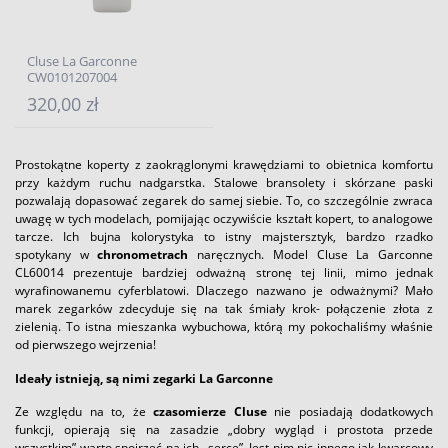
Cluse La Garconne
CW0101207004
320,00 zł
Prostokątne koperty z zaokrąglonymi krawędziami to obietnica komfortu
przy każdym ruchu nadgarstka. Stalowe bransolety i skórzane paski
pozwalają dopasować zegarek do samej siebie. To, co szczególnie zwraca
uwagę w tych modelach, pomijając oczywiście kształt kopert, to analogowe
tarcze. Ich bujna kolorystyka to istny majstersztyk, bardzo rzadko
spotykany w
chronometrach
naręcznych. Model Cluse La Garconne
CL60014 prezentuje bardziej odważną stronę tej linii, mimo jednak
wyrafinowanemu cyferblatowi. Dlaczego nazwano je odważnymi? Mało
marek zegarków zdecyduje się na tak śmiały krok- połączenie złota z
zielenią. To istna mieszanka wybuchowa, którą my pokochaliśmy właśnie
od pierwszego wejrzenia!
Ideały istnieją, są nimi zegarki La Garconne
Ze względu na to, że
czasomierze Cluse
nie posiadają dodatkowych
funkcji, opierają się na zasadzie „dobry wygląd i prostota przede
wszystkim” warto spojrzeć na ich „serce”. Jest nim nic innego jak kwarcowy