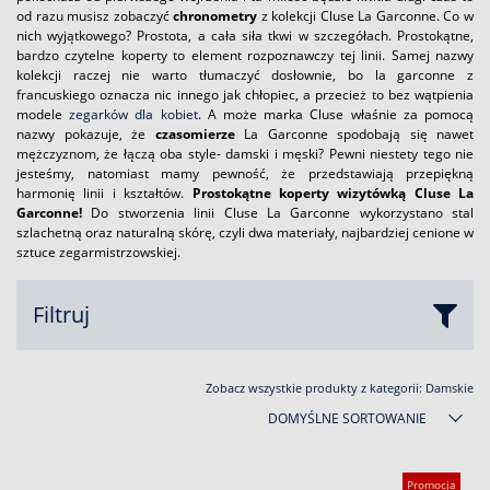
od razu musisz zobaczyć
chronometry
z kolekcji Cluse La Garconne. Co w
nich wyjątkowego? Prostota, a cała siła tkwi w szczegółach. Prostokątne,
bardzo czytelne koperty to element rozpoznawczy tej linii. Samej nazwy
kolekcji raczej nie warto tłumaczyć dosłownie, bo la garconne z
francuskiego oznacza nic innego jak chłopiec, a przecież to bez wątpienia
modele
zegarków dla kobiet
. A może marka Cluse właśnie za pomocą
nazwy pokazuje, że
czasomierze
La Garconne spodobają się nawet
mężczyznom, że łączą oba style- damski i męski? Pewni niestety tego nie
jesteśmy, natomiast mamy pewność, że przedstawiają przepiękną
harmonię linii i kształtów.
Prostokątne koperty wizytówką Cluse La
Garconne!
Do stworzenia linii Cluse La Garconne wykorzystano stal
szlachetną oraz naturalną skórę, czyli dwa materiały, najbardziej cenione w
sztuce zegarmistrzowskiej.
Filtruj
Zobacz wszystkie produkty z kategorii:
Damskie
DOMYŚLNE SORTOWANIE
Promocja