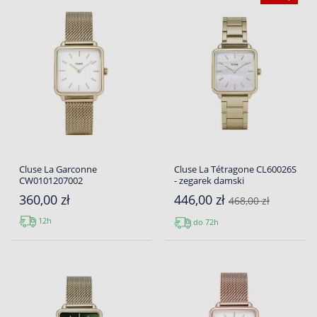
Cluse La Garconne
Cluse La Tétragone CL60026S
CW0101207002
- zegarek damski
360,00 zł
446,00 zł
468,00 zł
12h
do 72h