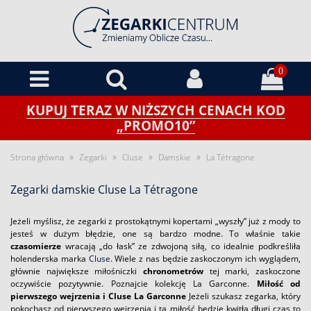
0
KUPUJ TERAZ W NIŻSZYCH CENACH KOD
„PROMO10”
»
»
»
»
Strona główna
Zegarki
Cluse
Damskie
La Tétragone
Zegarki damskie Cluse La Tétragone
Jeżeli myślisz, że zegarki z prostokątnymi kopertami „wyszły” już z mody to
jesteś w dużym błędzie, one są bardzo modne. To właśnie takie
czasomierze
wracają „do łask” ze zdwojoną siłą, co idealnie podkreśliła
holenderska marka
Cluse
. Wiele z nas będzie zaskoczonym ich wyglądem,
głównie największe miłośniczki
chronometrów
tej marki, zaskoczone
oczywiście pozytywnie. Poznajcie kolekcję La Garconne.
Miłość od
pierwszego wejrzenia i Cluse La Garconne
Jeżeli szukasz zegarka, który
pokochasz od pierwszego wejrzenia i ta miłość będzie kwitła długi czas to