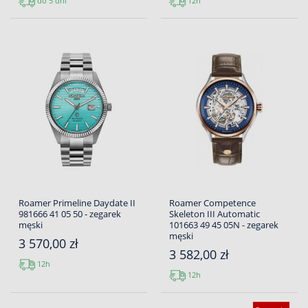
do 5 dni
12h
Roamer Primeline Daydate II
Roamer Competence
981666 41 05 50 - zegarek
Skeleton III Automatic
męski
101663 49 45 05N - zegarek
męski
3 570,00 zł
3 582,00 zł
12h
12h