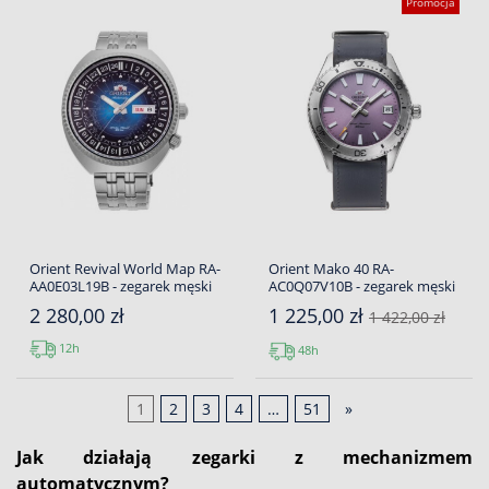
Promocja
Orient Revival World Map RA-
Orient Mako 40 RA-
AA0E03L19B - zegarek męski
AC0Q07V10B - zegarek męski
2 280,00 zł
1 225,00 zł
1 422,00 zł
12h
48h
1
2
3
4
…
51
»
Jak działają zegarki z mechanizmem
automatycznym?