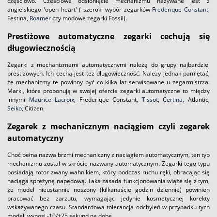
częściowo. Częściowe odsłonięcie mechanizmu nazywane jest z
angielskiego 'open heart' ( szeroki wybór zegarków
Frederique Constant
,
Festina,
Roamer
czy modowe zegarki Fossil).
Prestiżowe automatyczne zegarki cechują się
długowiecznością
Zegarki z mechanizmami automatycznymi należą do grupy najbardziej
prestiżowych. Ich cechą jest też długowieczność. Należy jednak pamiętać,
że mechanizmy te powinny być co kilka lat serwisowane u zegarmistrza.
Marki, które proponują w swojej ofercie zegarki automatyczne to między
innymi
Maurice Lacroix
, Frederique Constant,
Tissot
,
Certina
, Atlantic,
Seiko
, Citizen.
Zegarek z mechanicznym naciągiem czyli zegarek
automatyczny
Choć pełna nazwa brzmi mechaniczny z naciągiem automatycznym, ten typ
mechanizmu został w skrócie nazwany automatycznym. Zegarki tego typu
posiadają rotor zwany wahnikiem, który podczas ruchu ręki, obracając się
naciąga sprężynę napędową. Taka zasada funkcjonowania wiąże się z tym,
że model nieustannie noszony (kilkanaście godzin dziennie) powinien
pracować bez zarzutu, wymagając jedynie kosmetycznej korekty
wskazywanego czasu. Standardowa tolerancja odchyleń w przypadku tych
modeli wynosi -10/+25 sekund na dobę.