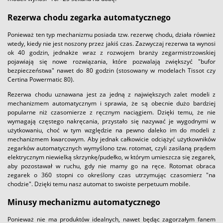
Rezerwa chodu zegarka automatycznego
Ponieważ ten typ mechanizmu posiada tzw. rezerwę chodu, działa również
wtedy, kiedy nie jest noszony przez jakiś czas. Zazwyczaj rezerwa ta wynosi
ok 40 godzin, jednakże wraz z rozwojem branży zegarmistrzowskiej
pojawiają się nowe rozwiązania, które pozwalają zwiększyć "bufor
bezpieczeństwa" nawet do 80 godzin (stosowany w modelach Tissot czy
Certina Powermatic 80).
Rezerwa chodu uznawana jest za jedną z największych zalet modeli z
mechanizmem automatycznym i sprawia, że są obecnie dużo bardziej
popularne niż czasomierze z ręcznym naciągiem. Dzięki temu, że nie
wymagają częstego nakręcania, przystało się nazywać je wygodnymi w
użytkowaniu, choć w tym względzie na pewno daleko im do modeli z
mechanizmem kwarcowym. Aby jednak całkowicie odciążyć użytkowników
zegarków automatycznych wymyślono tzw. rotomat, czyli zasilaną prądem
elektrycznym niewielką skrzynkę/pudełko, w którym umieszcza się zegarek,
aby pozostawał w ruchu, gdy nie mamy go na ręce. Rotomat obraca
zegarek o 360 stopni co określony czas utrzymując czasomierz "na
chodzie". Dzięki temu nasz automat to swoiste perpetuum mobile.
Minusy mechanizmu automatycznego
Ponieważ nie ma produktów idealnych, nawet będąc zagorzałym fanem