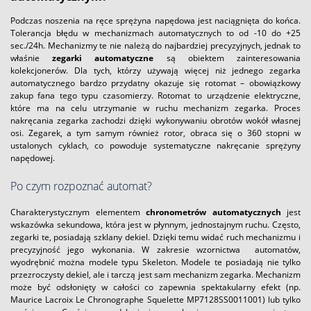
Podczas noszenia na ręce sprężyna napędowa jest naciągnięta do końca.
Tolerancja błędu w mechanizmach automatycznych to od -10 do +25
sec./24h. Mechanizmy te nie należą do najbardziej precyzyjnych, jednak to
właśnie
zegarki automatyczne
są obiektem zainteresowania
kolekcjonerów. Dla tych, którzy używają więcej niż jednego zegarka
automatycznego bardzo przydatny okazuje się rotomat – obowiązkowy
zakup fana tego typu czasomierzy. Rotomat to urządzenie elektryczne,
które ma na celu utrzymanie w ruchu mechanizm zegarka. Proces
nakręcania zegarka zachodzi dzięki wykonywaniu obrotów wokół własnej
osi. Zegarek, a tym samym również rotor, obraca się o 360 stopni w
ustalonych cyklach, co powoduje systematyczne nakręcanie sprężyny
napędowej.
Po czym rozpoznać automat?
Charakterystycznym elementem
chronometrów automatycznych
jest
wskazówka sekundowa, która jest w płynnym, jednostajnym ruchu. Często,
zegarki te, posiadają szklany dekiel. Dzięki temu widać ruch mechanizmu i
precyzyjność jego wykonania. W zakresie wzornictwa automatów,
wyodrębnić można modele typu Skeleton. Modele te posiadają nie tylko
przezroczysty dekiel, ale i tarczą jest sam mechanizm zegarka. Mechanizm
może być odsłonięty w całości co zapewnia spektakularny efekt (np.
Maurice Lacroix Le Chronographe Squelette MP7128SS0011001) lub tylko