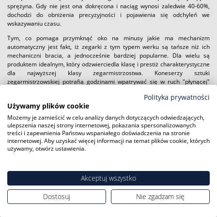
sprężyna. Gdy nie jest ona dokręcona i naciąg wynosi zaledwie 40-60%,
dochodzi do obniżenia precyzyjności i pojawienia się odchyleń we
wskazywaniu czasu.
Tym, co pomaga przymknąć oko na minusy jakie ma mechanizm
automatyczny jest fakt, iż zegarki z tym typem werku są tańsze niż ich
mechaniczni bracia, a jednocześnie bardziej popularne. Dla wielu są
produktem idealnym, który odzwierciedla klasę i prestiż charakterystyczne
dla najwyższej klasy zegarmistrzostwa. Koneserzy sztuki
zegarmistrzowskiej potrafią godzinami wpatrywać się w ruch "płynącej"
wskazówki sekundowej. Ponadto, dzięki transparentnym deklom a także
Polityka prywatności
tarczom typu skeleton są niezwykle efektowne i cieszą oko dużo bardziej
Używamy plików cookie
niż zwyczajne czasomierze zasilane baterią.
Możemy je zamieścić w celu analizy danych dotyczących odwiedzających,
ulepszenia naszej strony internetowej, pokazania spersonalizowanych
treści i zapewnienia Państwu wspaniałego doświadczenia na stronie
internetowej. Aby uzyskać więcej informacji na temat plików cookie, których
używamy, otwórz ustawienia.
Najcześciej przeglądane kategorie
Akceptuj wszystko
zegarki Atlantic
zegarki Emporio Armani
zegarki Bering
zegarki Epos
Dostosuj
Nie zgadzam się
G-Shock
Zegarki Festina
Citizen
Frederique Constant