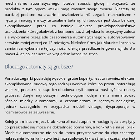
mechanizmu automatycznego, trzeba spuścić głowę i przyznać, że
produkty z tym typem werku mają również swoje minusy. Niestety są
bardziej podatne na awarie i uszkodzenia niż zegarki mechaniczne z
ręcznym naciągiem czy te zasilane baterią. Ich budowa jest dużo bardziej
skomplikowana przez co istnieje większe prawdopodobieństwo
uszkodzenia któregokolwiek z komponentu. Z tej właśnie przyczyny zaleca
się wykonanie przeglądu czasomierza automatycznego w autoryzowanym
serwisie mniej więcej co 12 miesięcy. Niektóre firmy jak Maurice Lacroix w
zamian za wykonanie tej czynności oferują przedłużenie gwarancji do 3 a
nawet 4 lat, co jest uczciwe względem każdej ze stron.
Dlaczego automaty są grubsze?
Ponadto zegarki posiadają wysokie, grube koperty. Jest to również efektem
skomplikowanej budowy tego rodzaju werków, które po prostu potrzebują
większej przestrzeni, stąd ich obudowa czyli koperta musi być siła rzeczy
grubsza. Dzięki najnowszym technologiom udaje się zminimalizować
różnice między automatami, a czasomierzami z ręcznym naciągiem,
jednak szczególnie w przypadku modeli vintage, dysproporcje w
rozmiarówce są zauważalne.
Kolejnym minusem jest brak kontroli nad stopniem naciągnięcia sprężyny
co przekładać się może na dokładność pomiarów, a konkretnie na jej brak.
Modele automatyczne nie są do końca przystosowane do zbyt częstego
nakręcania koronką i łatwo jest rozregulować tak ważną ich część jaką jest