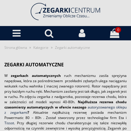
0
»
»
Strona główna
Kategorie
Zegarki automatyczne
ZEGARKI AUTOMATYCZNE
W
zegarkach automatycznych
ruch mechanizmu zasila sprężyna
napędowa, która za pośrednictwem przekładni zębatych ulega naciąganiu
wskutek ruchu wahnika ( inaczej zwanego rotorem). Rotor napędzany jest
przy każdym ruchu ręki. Mechanizm zasilany jest tak długo, jak zegarek jest
w ruchu. Po zdjęciu zegarka z nadgarstka, pozostaje rezerwa chodu, która
w zależności od modeli wynosi 40-80h.
Najdłuższa rezerwa chodu
czasomierzy automatyczych w ofercie naszego
autoryzowanego sklepu
z zegarkami
?
Aktualnie najdłuższą rezerwę posiada mechanizm
Powermatic 80 – 80h . Został stworzony przez technologów firm Eta i
Tissot
. Przy długiej rezerwie chodu charakteryzuje się także niezwykłą
odpornością na czynniki zewnętrzne i wysoką precyzyjnością. Zegarek po