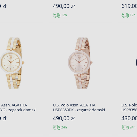
 zł
490,00 zł
619,00
12h
12h
o Assn. AGATHA
U.S. Polo Assn. AGATHA
U.S. Pol
YG - zegarek damski
USP8359PK - zegarek damski
USP8358
 zł
490,00 zł
430,00
24h
24h