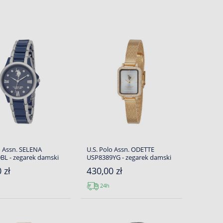
o Assn. SELENA
U.S. Polo Assn. ODETTE
BL - zegarek damski
USP8389YG - zegarek damski
 zł
430,00 zł
24h