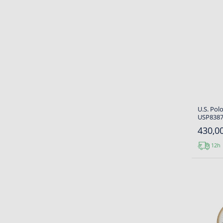
U.S. Pol
USP8387
430,00
12h