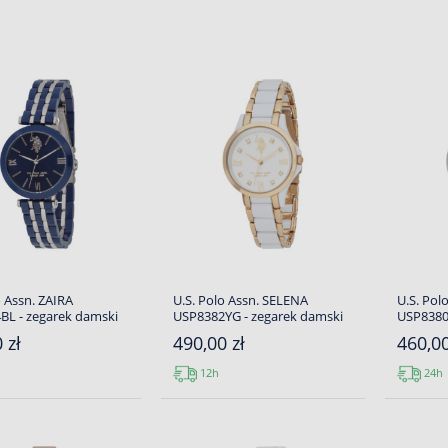
o Assn. ZAIRA
U.S. Polo Assn. SELENA
U.S. Pol
BL - zegarek damski
USP8382YG - zegarek damski
USP8380
 zł
490,00 zł
460,00
12h
24h