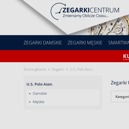
ZEGARKI DAMSKIE
ZEGARKI MĘSKIE
SMARTW
K
»
»
Strona główna
Zegarki
U.S. Polo Assn.
Zegarki 
U.S. Polo Assn.
Damskie
Kategori
Męskie