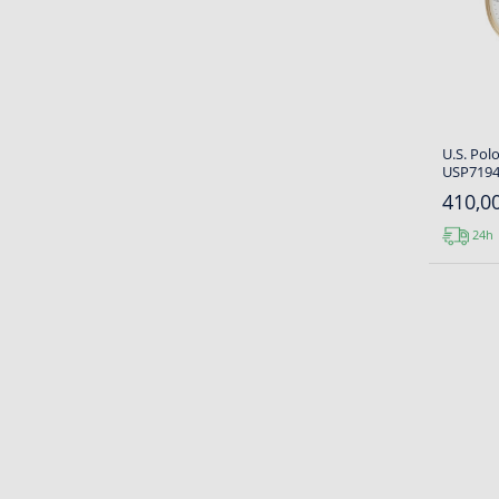
U.S. Pol
USP7194
410,00
24h