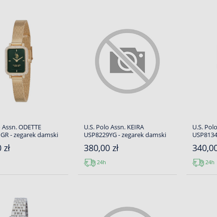
o Assn. ODETTE
U.S. Polo Assn. KEIRA
U.S. Pol
GR - zegarek damski
USP8229YG - zegarek damski
USP8134
 zł
380,00 zł
340,00
24h
24h