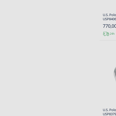
U.S. Pol
USP8406
770,00
24h
U.S. Pol
USP8379