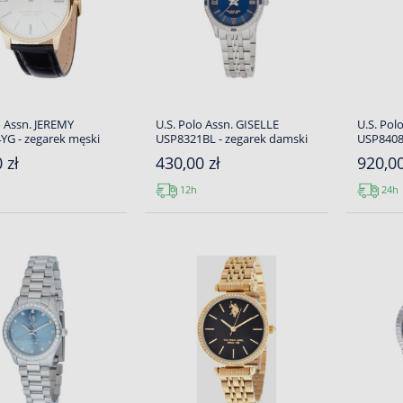
o Assn. JEREMY
U.S. Polo Assn. GISELLE
U.S. Pol
YG - zegarek męski
USP8321BL - zegarek damski
USP8408
 zł
430,00 zł
920,00
12h
24h