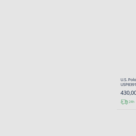
U.S. Pol
USP8391
430,00
24h