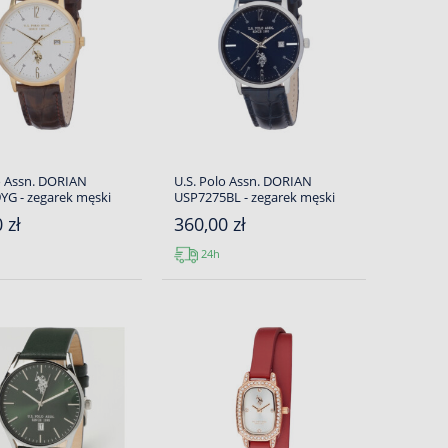
o Assn. DORIAN
U.S. Polo Assn. DORIAN
YG - zegarek męski
USP7275BL - zegarek męski
 zł
360,00 zł
24h