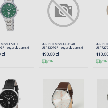
o Assn. FAITH
U.S. Polo Assn. ELENOR
U.S. Pol
GR - zegarek damski
USP8307GR - zegarek damski
USP7279
 zł
490,00 zł
410,00
24h
24h