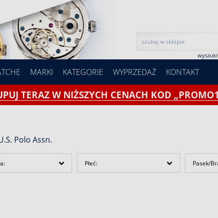
wyszuk
ATCHE
MARKI
KATEGORIE
WYPRZEDAŻ
KONTAKT
UPUJ TERAZ W NIŻSZYCH CENACH KOD „PROMO1
U.S. Polo Assn.
a:
Płeć:
Pasek/Br