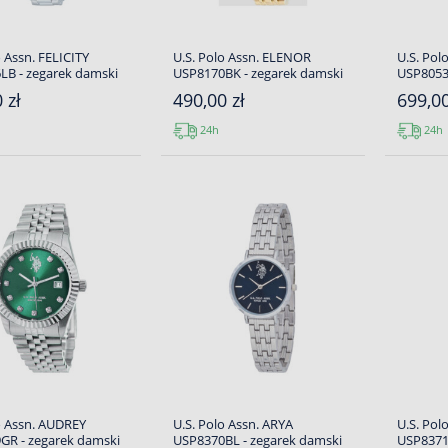
o Assn. FELICITY
U.S. Polo Assn. ELENOR
U.S. Pol
LB - zegarek damski
USP8170BK - zegarek damski
USP8053
 zł
490,00 zł
699,00
24h
24h
o Assn. AUDREY
U.S. Polo Assn. ARYA
U.S. Pol
GR - zegarek damski
USP8370BL - zegarek damski
USP8371