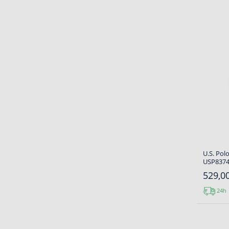
U.S. Pol
USP8374
529,00
24h