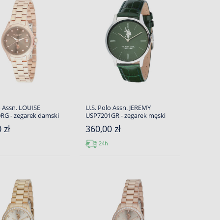
o Assn. LOUISE
U.S. Polo Assn. JEREMY
RG - zegarek damski
USP7201GR - zegarek męski
 zł
360,00 zł
24h