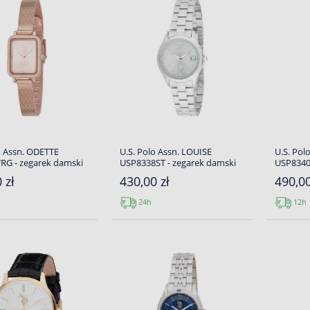
o Assn. ODETTE
U.S. Polo Assn. LOUISE
U.S. Pol
RG - zegarek damski
USP8338ST - zegarek damski
USP8340
 zł
430,00 zł
490,00
24h
12h