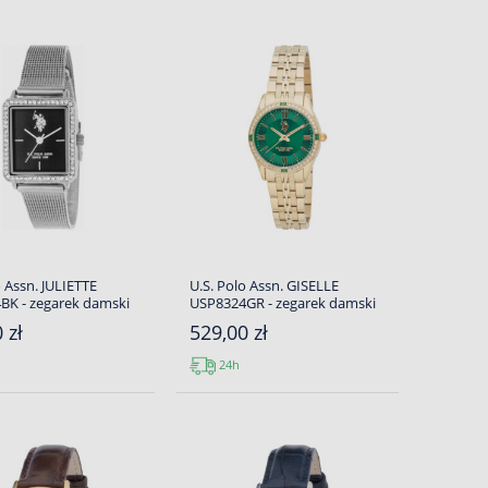
o Assn. JULIETTE
U.S. Polo Assn. GISELLE
BK - zegarek damski
USP8324GR - zegarek damski
 zł
529,00 zł
24h