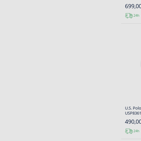
699,00
24h
U.S. Pol
USP8361
490,00
24h