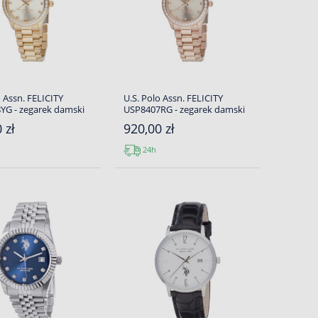
o Assn. FELICITY
U.S. Polo Assn. FELICITY
YG - zegarek damski
USP8407RG - zegarek damski
 zł
920,00 zł
24h