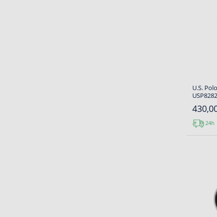
U.S. Pol
USP8282
430,00
24h