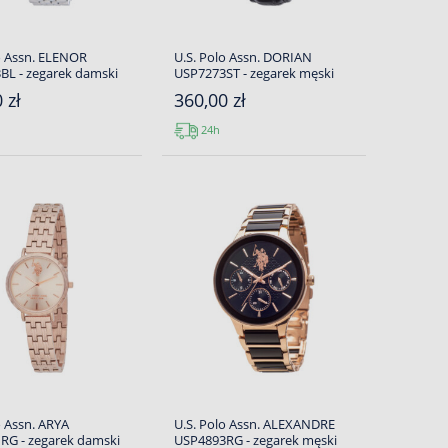
o Assn. ELENOR
U.S. Polo Assn. DORIAN
BL - zegarek damski
USP7273ST - zegarek męski
 zł
360,00 zł
24h
o Assn. ARYA
U.S. Polo Assn. ALEXANDRE
RG - zegarek damski
USP4893RG - zegarek męski