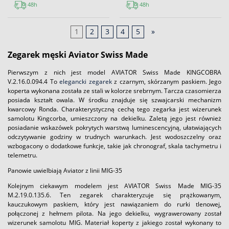
48h
48h
1
2
3
4
5
»
Zegarek męski Aviator Swiss Made
Pierwszym z nich jest model AVIATOR Swiss Made KINGCOBRA
V.2.16.0.094.4 To
elegancki zegarek
z czarnym, skórzanym paskiem. Jego
koperta wykonana została ze stali w kolorze srebrnym. Tarcza czasomierza
posiada kształt owala. W środku znajduje się szwajcarski mechanizm
kwarcowy Ronda. Charakterystyczną cechą tego zegarka jest wizerunek
samolotu Kingcorba, umieszczony na dekielku. Zaletą jego jest również
posiadanie wskazówek pokrytych warstwą luminescencyjną, ułatwiających
odczytywanie godziny w trudnych warunkach. Jest wodoszczelny oraz
wzbogacony o dodatkowe funkcje, takie jak chronograf, skala tachymetru i
telemetru.
Panowie uwielbiają Aviator z linii MIG-35
Kolejnym ciekawym modelem jest AVIATOR Swiss Made MIG-35
M.2.19.0.135.6. Ten zegarek charakteryzuje się prążkowanym,
kauczukowym paskiem, który jest nawiązaniem do rurki tlenowej,
połączonej z hełmem pilota. Na jego dekielku, wygrawerowany został
wizerunek samolotu MIG. Materiał koperty z jakiego został wykonany to