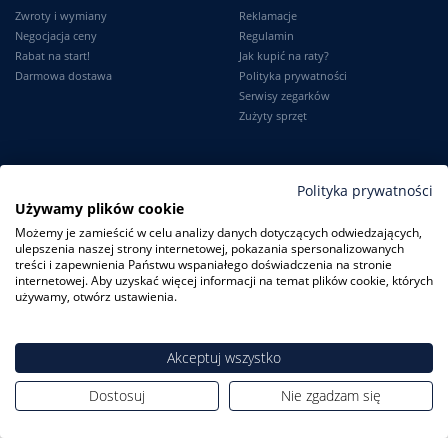
Zwroty i wymiany
Reklamacje
Negocjacja ceny
Regulamin
Rabat na start!
Jak kupić na raty?
Darmowa dostawa
Polityka prywatności
Serwisy zegarków
Zużyty sprzęt
Moje konto
Informacje
Polityka prywatności
Używamy plików cookie
Logowanie
Kontakt
Możemy je zamieścić w celu analizy danych dotyczących odwiedzających,
Karta Stałego Klienta
O firmie
ulepszenia naszej strony internetowej, pokazania spersonalizowanych
Moje zamówienia
Dlaczego my?
treści i zapewnienia Państwu wspaniałego doświadczenia na stronie
Ustawienia konta
Blog
internetowej. Aby uzyskać więcej informacji na temat plików cookie, których
Słownik
używamy, otwórz ustawienia.
Leksykon zegarków
Akceptuj wszystko
Dostosuj
Nie zgadzam się
ZegarkiCentrum.pl
| ul. Derdowskiego 8A/1 80-319 Gdańsk
| Tel.:
+48
608 23 29 23
| E-mail:
sklep@zegarkicentrum.pl