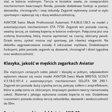
stal, w kolorze srebrnym. Tarcza w kształcie owala, ze szwajcarskim
mechanizmem kwarcowym Ronda, posiada dodatkowe funkcje w postaci
datownika, chronografu i stop sekundy. Zegarek wykonany został w stylu
sportowym i wykazuje się z dużą wodoszczelnością.
AVIATOR Swiss Made Professional Automatic P.4.06.0.136.5 to model z
automatycznym mechanizmem ETA 7750. Zegarek ten posiada czarną,
owalną tarczę, ze stalową kopertą w kolorze srebrnym. Połączona jest ona
srebrną bransoletą, którą można wymieniać na czarny, skórzany pasek.
Dzięki temu, zyskać można styl sportowy, jak również elegancki. Na
dekielku wygrawerowane zostały 4 odrzutowe myśliwce. Dodatkowymi
funkcjami, jakie posiada zegarek są datownik, chronograf i dzień tygodnia
oraz wodoszczelność.
Klasyka, jakość w męskich zegarkach Aviator
Dla mężczyzn ceniących sobie jakość i klasykę w jednym, odpowiednim
wyborem okazać się może model AVIATOR Swiss Made BRISTOL SCOUT
V.3.18.0.161.4 z automatycznym mechanizmem SELLITA SW 290-1.
Zegarek ten posiada dużą czytelną tarczę, pokrytą szkłem z antyrefleksem,
która w połączeniu ze skórzanym, brązowym paskiem tworzy niesamowitą
całość. Materiał z jakiego wykonana została koperta to stal. Dodatkowo
czasomierz posiada osobną tarczę sekundnika, datownik i wodoszczelność
do 50m.