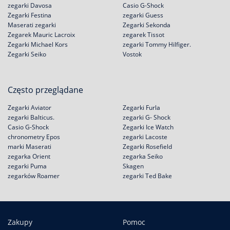
zegarki Davosa
Casio G-Shock
Zegarki Festina
zegarki Guess
Maserati zegarki
Zegarki Sekonda
Zegarek Mauric Lacroix
zegarek Tissot
Zegarki Michael Kors
zegarki Tommy Hilfiger.
Zegarki Seiko
Vostok
Często przeglądane
Zegarki Aviator
Zegarki Furla
zegarki Balticus.
zegarki G- Shock
Casio G-Shock
Zegarki Ice Watch
chronometry Epos
zegarki Lacoste
marki Maserati
Zegarki Rosefield
zegarka Orient
zegarka Seiko
zegarki Puma
Skagen
zegarków Roamer
zegarki Ted Bake
Zakupy
Pomoc