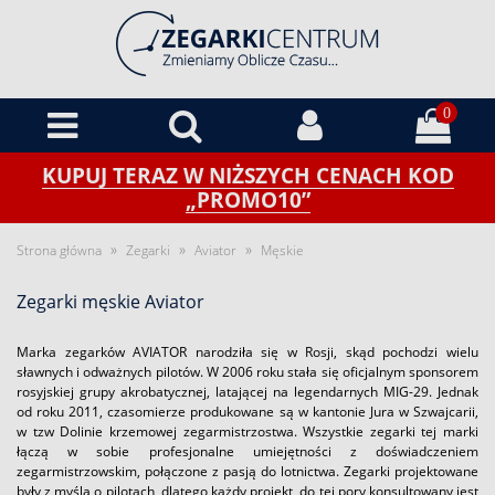
0
KUPUJ TERAZ W NIŻSZYCH CENACH KOD
„PROMO10”
»
»
»
Strona główna
Zegarki
Aviator
Męskie
Zegarki męskie Aviator
Marka zegarków AVIATOR narodziła się w Rosji, skąd pochodzi wielu
sławnych i odważnych pilotów. W 2006 roku stała się oficjalnym sponsorem
rosyjskiej grupy akrobatycznej, latającej na legendarnych MIG-29. Jednak
od roku 2011, czasomierze produkowane są w kantonie Jura w Szwajcarii,
w tzw Dolinie krzemowej zegarmistrzostwa. Wszystkie zegarki tej marki
łączą w sobie profesjonalne umiejętności z doświadczeniem
zegarmistrzowskim, połączone z pasją do lotnictwa. Zegarki projektowane
były z myślą o pilotach, dlatego każdy projekt, do tej pory konsultowany jest