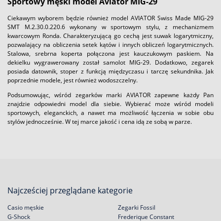
Sportowy męski model Aviator MIG-29
Ciekawym wyborem będzie również model AVIATOR Swiss Made MIG-29
SMT M.2.30.0.220.6 wykonany w sportowym stylu, z mechanizmem
kwarcowym Ronda. Charakteryzującą go cechą jest suwak logarytmiczny,
pozwalający na obliczenia setek kątów i innych obliczeń logarytmicznych.
Stalowa, srebrna koperta połączona jest kauczukowym paskiem. Na
dekielku wygrawerowany został samolot MIG-29. Dodatkowo, zegarek
posiada datownik, stoper z funkcją międzyczasu i tarczę sekundnika. Jak
poprzednie modele, jest również wodoszczelny.
Podsumowując, wśród zegarków marki AVIATOR zapewne każdy Pan
znajdzie odpowiedni model dla siebie. Wybierać może wśród modeli
sportowych, eleganckich, a nawet ma możliwość łączenia w sobie obu
stylów jednocześnie. W tej marce jakość i cena idą ze sobą w parze.
Najcześciej przeglądane kategorie
Casio męskie
Zegarki Fossil
G-Shock
Frederique Constant