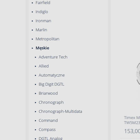
Fairfield
Indiglo
Ironman
Marlin
Metropolitan
Męskie
Adventure Tech
Allied
Automatyczne
Big Digit DGTL
Briarwood
Chronograph
Chronograph-Multidata
Timex M
Command
TW5M23
Compass
153,00
DGTL Analog