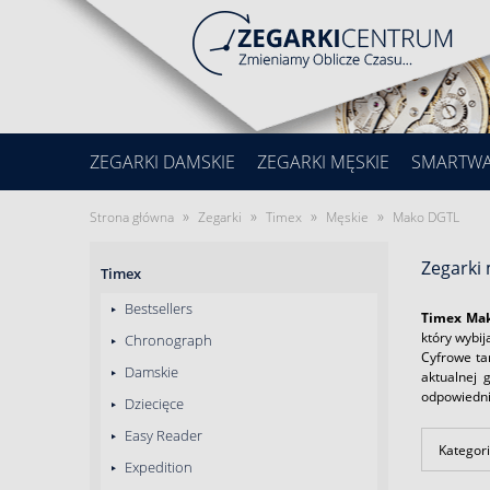
ZEGARKI DAMSKIE
ZEGARKI MĘSKIE
SMARTW
»
»
»
»
Strona główna
Zegarki
Timex
Męskie
Mako DGTL
Zegarki
Timex
Bestsellers
Timex Ma
który wybij
Chronograph
Cyfrowe t
Damskie
aktualnej 
odpowiednie
Dziecięce
Easy Reader
Kategori
Expedition