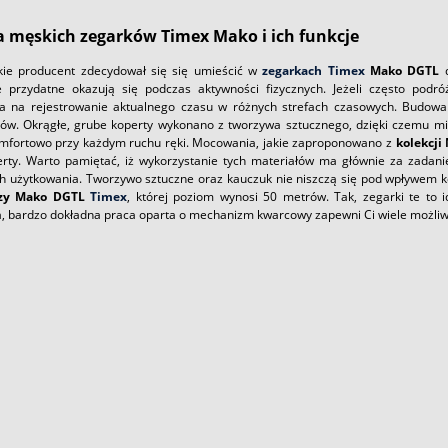
a męskich zegarków Timex Mako i ich funkcje
akie producent zdecydował się się umieścić w
zegarkach Timex
Mako DGTL
d
e przydatne okazują się podczas aktywności fizycznych. Jeżeli często podr
a na rejestrowanie aktualnego czasu w różnych strefach czasowych. Budow
w. Okrągłe, grube koperty wykonano z tworzywa sztucznego, dzięki czemu mi
omfortowo przy każdym ruchu ręki. Mocowania, jakie zaproponowano z
kolekcji
rty. Warto pamiętać, iż wykorzystanie tych materiałów ma głównie za zada
ch użytkowania. Tworzywo sztuczne oraz kauczuk nie niszczą się pod wpływem 
rzy Mako DGTL
Timex
, której poziom wynosi 50 metrów. Tak, zegarki te to
a, bardzo dokładna praca oparta o mechanizm kwarcowy zapewni Ci wiele możliwoś