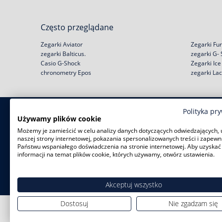
Często przeglądane
Zegarki Aviator
Zegarki Fur
zegarki Balticus.
zegarki G-
Casio G-Shock
Zegarki Ic
chronometry Epos
zegarki La
Polityka pr
Zakupy
Pomoc
Używamy plików cookie
Możemy je zamieścić w celu analizy danych dotyczących odwiedzających, 
Zwroty i wymiany
Reklamacje
naszej strony internetowej, pokazania spersonalizowanych treści i zapewn
Negocjacja ceny
Regulamin
Państwu wspaniałego doświadczenia na stronie internetowej. Aby uzyskać
Rabat na start!
Jak kupić na raty?
informacji na temat plików cookie, których używamy, otwórz ustawienia.
Darmowa dostawa
Polityka prywatności
Serwisy zegarków
Zużyty sprzęt
Akceptuj wszystko
Dostosuj
Nie zgadzam się