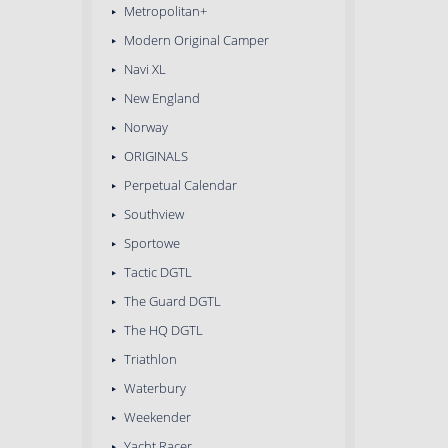
Metropolitan+
Modern Original Camper
Navi XL
New England
Norway
ORIGINALS
Perpetual Calendar
Southview
Sportowe
Tactic DGTL
The Guard DGTL
The HQ DGTL
Triathlon
Waterbury
Weekender
Yacht Racer