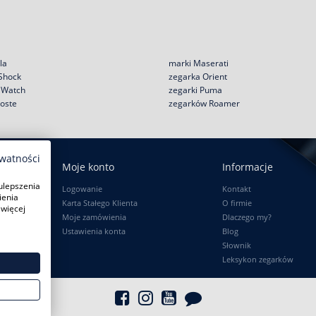
la
marki Maserati
 Shock
zegarka Orient
e Watch
zegarki Puma
coste
zegarków Roamer
ywatności
Moje konto
Informacje
ulepszenia
Logowanie
Kontakt
ienia
Karta Stałego Klienta
O firmie
 więcej
Moje zamówienia
Dlaczego my?
Ustawienia konta
Blog
Słownik
Leksykon zegarków