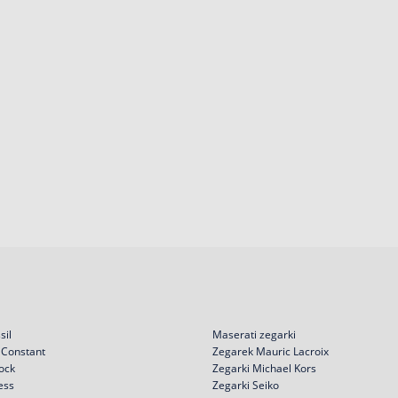
sil
Maserati zegarki
 Constant
Zegarek Mauric Lacroix
ock
Zegarki Michael Kors
ess
Zegarki Seiko