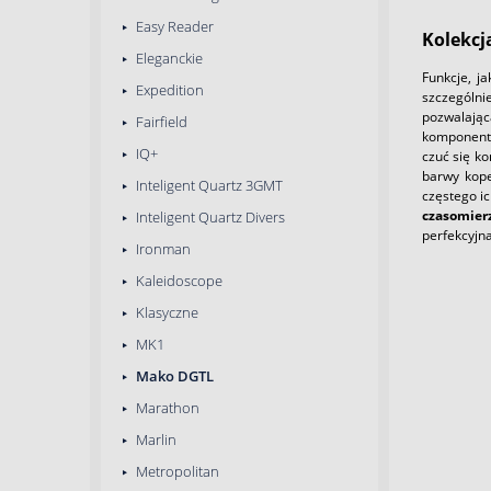
Easy Reader
Kolekcj
Eleganckie
Funkcje, j
Expedition
szczególni
pozwalając
Fairfield
komponentó
IQ+
czuć się k
barwy kope
Inteligent Quartz 3GMT
częstego i
czasomie
Inteligent Quartz Divers
perfekcyjn
Ironman
Kaleidoscope
Klasyczne
MK1
Mako DGTL
Marathon
Marlin
Metropolitan