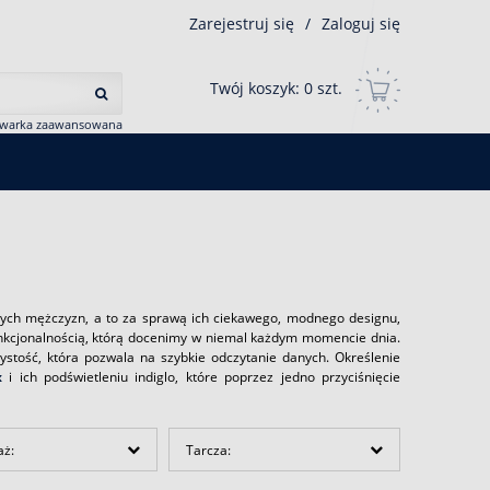
Zarejestruj się
/
Zaloguj się
Twój koszyk:
0
szt.
iwarka zaawansowana
dych mężczyzn, a to za sprawą ich ciekawego, modnego designu,
 funkcjonalnością, którą docenimy w niemal każdym momencie dnia.
ystość, która pozwala na szybkie odczytanie danych. Określenie
x
i ich podświetleniu indiglo, które poprzez jedno przyciśnięcie
aż:
Tarcza: