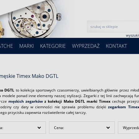
wyszuk
ATCHE
MARKI
KATEGORIE
WYPRZEDAŻ
KONTAKT
 męskie Timex Mako DGTL
ko DGTL
to kolekcja sportowych czasomierzy, uwielbianych głównie przez mło
a modele ponad inne elementy naszej stylizacji. Zegarki z tej linii zachwycają
arcze
męskich zegarków
z kolekcji Mako DGTL marki Timex
cechuje przejrz
godziny czy daty w ciemności nie sprawia problemu dzięki
zegarkom Time
go przycisku zapewnia rozświetlenie całej tarczy.
a:
Cena:
Wyprzed