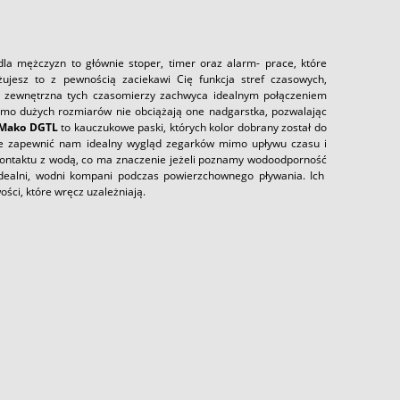
la mężczyzn to głównie stoper, timer oraz alarm- prace, które
óżujesz to z pewnością zaciekawi Cię funkcja stref czasowych,
a zewnętrzna tych czasomierzy zachwyca idealnym połączeniem
mo dużych rozmiarów nie obciążają one nadgarstka, pozwalając
 Mako DGTL
to kauczukowe paski, których kolor dobrany został do
nie zapewnić nam idealny wygląd zegarków mimo upływu czasu i
kontaktu z wodą, co ma znaczenie jeżeli poznamy wodoodporność
 idealni, wodni kompani podczas powierzchownego pływania. Ich
ci, które wręcz uzależniają.