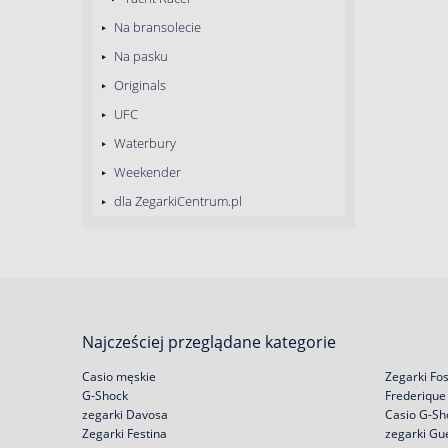
Na bransolecie
Na pasku
Originals
UFC
Waterbury
Weekender
dla ZegarkiCentrum.pl
Najcześciej przeglądane kategorie
Casio męskie
Zegarki Fos
G-Shock
Frederique
zegarki Davosa
Casio G-Sh
Zegarki Festina
zegarki Gu