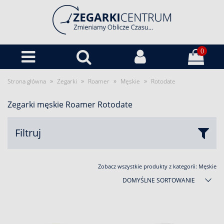
0
»
»
»
»
Strona główna
Zegarki
Roamer
Męskie
Rotodate
Zegarki męskie Roamer Rotodate
Filtruj
Zobacz wszystkie produkty z kategorii:
Męskie
DOMYŚLNE SORTOWANIE