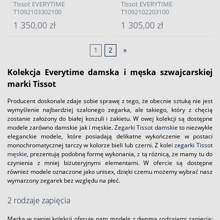
Tissot EVERYTIME
Tissot EVERYTIME
T1092103302100
T1092102203100
1 350,00 zł
1 305,00 zł
1
2
»
Kolekcja Everytime damska i męska szwajcarskiej
marki Tissot
Producent doskonale zdaje sobie sprawę z tego, że obecnie sztuką nie jest
wymyślenie najbardziej szalonego zegarka, ale takiego, który z chęcią
zostanie założony do białej koszuli i żakietu. W owej kolekcji są dostępne
modele zarówno damskie jak i męskie.
Zegarki Tissot damskie
to niezwykle
eleganckie modele, które posiadają delikatne wykończenie w postaci
monochromatycznej tarczy w kolorze bieli lub czerni. Z kolei
zegarki Tissot
męskie
, prezentują podobną formę wykonania, z tą różnicą, że mamy tu do
czynienia z mniej biżuteryjnymi elementami. W ofercie są dostępne
również modele oznaczone jako unisex, dzięki czemu możemy wybrać nasz
wymarzony zegarek bez względu na płeć.
2 rodzaje zapięcia
Marka w swojej kolekcji oferuje nam modele z dwoma rodzajami zapięcia: