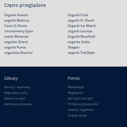
Często przeglądane
Zegarki Aviator
Zegarki Furla
zegarki Balticus.
zegarki G- Shock
Casio G-Shock
Zegarki Ice Watch
chronometry Epos
zegarki Lacoste
marki Maserati
Zegarki Rosefield
zegarka Orient
zegarka Seiko
zegarki Puma
Skagen
zegarków Roamer
zegarki Ted Bake
Zakupy
Pomoc
Zwroty i wymiany
Reklamacje
Negocjacja ceny
Regulamin
Rabat na start!
Jak kupić na raty?
Darmowa dostawa
Polityka prywatności
Serwisy zegarków
Zużyty sprzęt