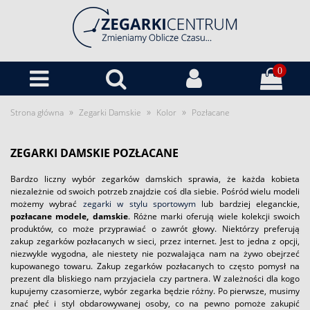
0
»
»
»
Strona główna
Zegarki Damskie
Kolor
Pozłacane
ZEGARKI DAMSKIE POZŁACANE
Bardzo liczny wybór zegarków damskich sprawia, że każda kobieta
niezależnie od swoich potrzeb znajdzie coś dla siebie. Pośród wielu modeli
możemy wybrać
zegarki w stylu sportowym
lub bardziej eleganckie,
pozłacane modele, damskie
. Różne marki oferują wiele kolekcji swoich
produktów, co może przyprawiać o zawrót głowy. Niektórzy preferują
zakup zegarków pozłacanych w sieci, przez internet. Jest to jedna z opcji,
niezwykle wygodna, ale niestety nie pozwalająca nam na żywo obejrzeć
kupowanego towaru. Zakup zegarków pozłacanych to często pomysł na
prezent dla bliskiego nam przyjaciela czy partnera. W zależności dla kogo
kupujemy czasomierze, wybór zegarka będzie różny. Po pierwsze, musimy
znać płeć i styl obdarowywanej osoby, co na pewno pomoże zakupić