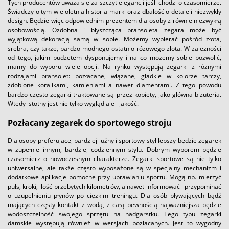
Tych producentów uważa się za szczyt elegancji jeśli chodzi o czasomierze.
Świadczy o tym wieloletnia historia marki oraz dbałość o detale i niezwykły
design. Będzie więc odpowiednim prezentem dla osoby z równie niezwykłą
osobowością. Ozdobna i błyszcząca bransoleta zegara może być
wyjątkową dekoracją samą w sobie. Możemy wybierać pośród złota,
srebra, czy także, bardzo modnego ostatnio różowego złota. W zależności
od tego, jakim budżetem dysponujemy i na co możemy sobie pozwolić,
mamy do wyboru wiele opcji. Na rynku występują zegarki z różnymi
rodzajami bransolet: pozłacane, wiązane, gładkie w kolorze tarczy,
zdobione koralikami, kamieniami a nawet diamentami. Z tego powodu
bardzo często zegarki traktowane są przez kobiety, jako główna biżuteria.
Wtedy istotny jest nie tylko wygląd ale i jakość.
Pozłacany zegarek do sportowego stroju
Dla osoby preferującej bardziej luźny i sportowy styl lepszy będzie zegarek
w zupełnie innym, bardziej codziennym stylu. Dobrym wyborem będzie
czasomierz o nowoczesnym charakterze. Zegarki sportowe są nie tylko
uniwersalne, ale także często wyposażone są w specjalny mechanizm i
dodatkowe aplikacje pomocne przy uprawianiu sportu. Mogą np. mierzyć
puls, kroki, ilość przebytych kilometrów, a nawet informować i przypominać
o uzupełnieniu płynów po ciężkim treningu. Dla osób pływających bądź
mających częsty kontakt z wodą, z całą pewnością najważniejsza będzie
wodoszczelność swojego sprzętu na nadgarstku. Tego typu zegarki
damskie występują również w wersjach pozłacanych. Jest to wygodny