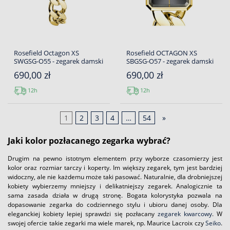
Rosefield Octagon XS
Rosefield OCTAGON XS
SWGSG-O55 - zegarek damski
SBGSG-O57 - zegarek damski
690,00 zł
690,00 zł
12h
12h
1
2
3
4
…
54
»
Jaki kolor pozłacanego zegarka wybrać?
Drugim na pewno istotnym elementem przy wyborze czasomierzy jest
kolor oraz rozmiar tarczy i koperty. Im większy zegarek, tym jest bardziej
widoczny, ale nie każdemu może taki pasować. Naturalnie, dla drobniejszej
kobiety wybierzemy mniejszy i delikatniejszy zegarek. Analogicznie ta
sama zasada działa w drugą stronę. Bogata kolorystyka pozwala na
dopasowanie zegarka do codziennego stylu i ubioru danej osoby. Dla
eleganckiej kobiety lepiej sprawdzi się pozłacany
zegarek kwarcowy
. W
swojej ofercie takie zegarki ma wiele marek, np. Maurice Lacroix czy
Seiko
.