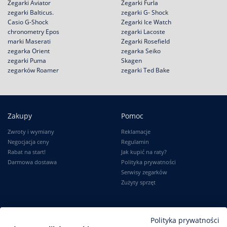
Zegarki Aviator
Zegarki Furla
zegarki Balticus.
zegarki G- Shock
Casio G-Shock
Zegarki Ice Watch
chronometry Epos
zegarki Lacoste
marki Maserati
Zegarki Rosefield
zegarka Orient
zegarka Seiko
zegarki Puma
Skagen
zegarków Roamer
zegarki Ted Bake
Zakupy
Pomoc
Zwroty i wymiany
Reklamacje
Negocjacja ceny
Regulamin
Rabat na start!
Jak kupić na raty?
Darmowa dostawa
Polityka prywatności
Serwisy zegarków
Zużyty sprzęt
Moje konto
Informacje
Polityka prywatności