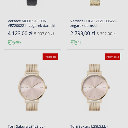
Versace MEDUSA ICON
Versace LOGO VE2O00522 -
VEZ200221 - zegarek damski
zegarek damski
4 123,00 zł
2 793,00 zł
5 007,00 zł
3 392,00 zł
48h
12h
Promocja
Promocja
Torii Sakura L34LS.LL -
Torii Sakura L28LS.LL -