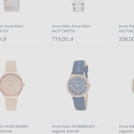
in Anne Klein
Anne Klein Anne Klein
Anne Kle
WTGY
AK2713WTSV
AK2706
 zł
719,00 zł
338,00
ein AK3814RGBH -
Anne Klein AK3688RGNV -
Anne Kl
 damski
zegarek damski
zegarek