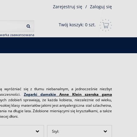
Zarejestruj się
/
Zaloguj się
Twój koszyk:
0
szt.
iwarka zaawansowana
ą wyróżniać się z tłumu niebanalnym, a jednocześnie niezbyt
woczesności.
Zegarki damskie
Anne Klein szeroka gama
ch zdobień sprawiają, że każda kobieta, niezależnie od wieku,
okiej klasy materiałów jakimi jest antyalergiczna stal szlachetna,
a na długie lata. Zdobione mieniącymi się kryształkami, a także
ecej dłoni.
Styl: