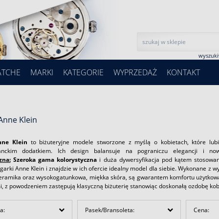
wyszuk
ATCHE
MARKI
KATEGORIE
WYPRZEDAŻ
KONTAKT
Anne Klein
nne Klein
to biżuteryjne modele stworzone z myślą o kobietach, które lubi
anckim dodatkiem. Ich design balansuje na pograniczu elegancji i no
zna:
Szeroka gama kolorystyczna
i duża dywersyfikacja pod kątem stosowany
arki Anne Klein i znajdzie w ich ofercie idealny model dla siebie. Wykonane z wys
ceramika oraz wysokogatunkowa, miękka skóra, są gwarantem komfortu użytkowani
, z powodzeniem zastępują klasyczną biżuterię stanowiąc doskonałą ozdobę kobi
a:
Pasek/Bransoleta:
Cena: