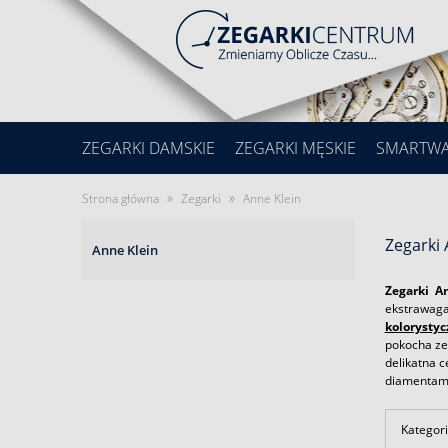
ZEGARKI DAMSKIE
ZEGARKI MĘSKIE
SMARTW
»
»
Strona główna
Zegarki
Anne Klein
Zegarki 
Anne Klein
Zegarki A
ekstrawag
kolorystyc
pokocha zeg
delikatna 
diamentami
Kategori