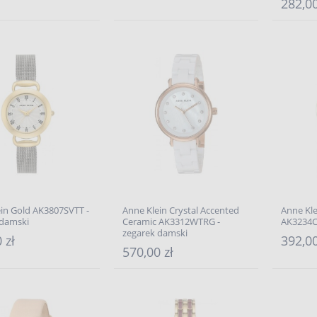
282,00
in Gold AK3807SVTT -
Anne Klein Crystal Accented
Anne Kle
 damski
Ceramic AK3312WTRG -
AK3234
zegarek damski
 zł
392,00
570,00 zł