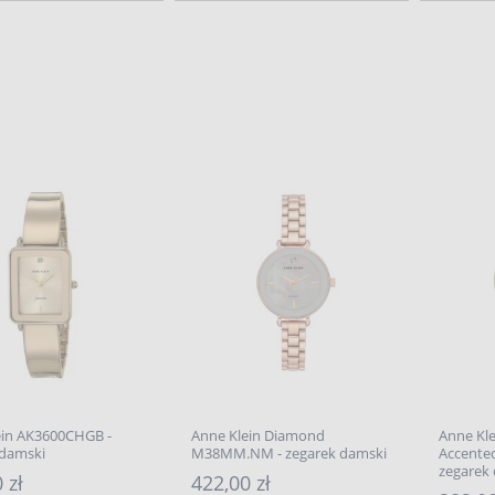
ein AK3600CHGB -
Anne Klein Diamond
Anne Kle
 damski
M38MM.NM - zegarek damski
Accente
zegarek
 zł
422,00 zł