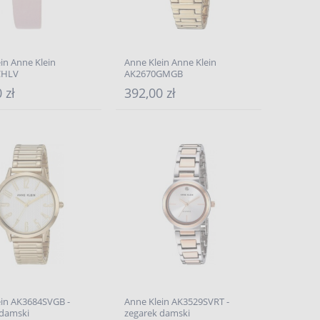
in Anne Klein
Anne Klein Anne Klein
CHLV
AK2670GMGB
 zł
392,00 zł
ein AK3684SVGB -
Anne Klein AK3529SVRT -
 damski
zegarek damski