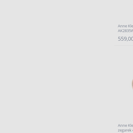
Anne Kle
AK2835
559,00
Anne Kl
zegarek