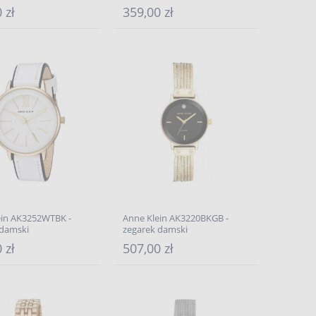
 zł
359,00 zł
ein AK3252WTBK -
Anne Klein AK3220BKGB -
 damski
zegarek damski
 zł
507,00 zł