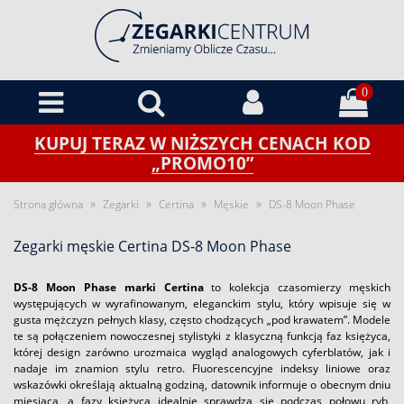
0
KUPUJ TERAZ W NIŻSZYCH CENACH KOD
„PROMO10”
»
»
»
»
Strona główna
Zegarki
Certina
Męskie
DS-8 Moon Phase
Zegarki męskie Certina DS-8 Moon Phase
DS-8 Moon Phase marki Certina
to kolekcja czasomierzy męskich
występujących w wyrafinowanym, eleganckim stylu, który wpisuje się w
gusta mężczyzn pełnych klasy, często chodzących „pod krawatem”. Modele
te są połączeniem nowoczesnej stylistyki z klasyczną funkcją faz księżyca,
której design zarówno urozmaica wygląd analogowych cyferblatów, jak i
nadaje im znamion stylu retro. Fluorescencyjne indeksy liniowe oraz
wskazówki określają aktualną godziną, datownik informuje o obecnym dniu
miesiąca, a fazy księżyca idealnie sprawdzą się podczas połowu ryb,