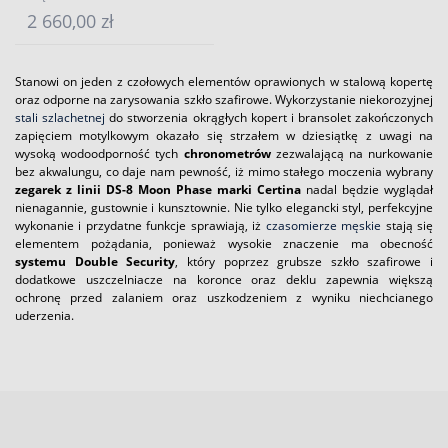
2 660,00 zł
Stanowi on jeden z czołowych elementów oprawionych w stalową kopertę
oraz odporne na zarysowania szkło szafirowe. Wykorzystanie niekorozyjnej
stali szlachetnej
do stworzenia okrągłych kopert i bransolet zakończonych
zapięciem motylkowym okazało się strzałem w dziesiątkę z uwagi na
wysoką wodoodporność tych
chronometrów
zezwalającą na nurkowanie
bez akwalungu, co daje nam pewność, iż mimo stałego moczenia wybrany
zegarek z linii DS-8 Moon Phase marki Certina
nadal będzie wyglądał
nienagannie, gustownie i kunsztownie. Nie tylko elegancki styl, perfekcyjne
wykonanie i przydatne funkcje sprawiają, iż
czasomierze męskie
stają się
elementem pożądania, ponieważ wysokie znaczenie ma obecność
systemu Double Security
, który poprzez grubsze szkło szafirowe i
dodatkowe uszczelniacze na koronce oraz deklu zapewnia większą
ochronę przed zalaniem oraz uszkodzeniem z wyniku niechcianego
uderzenia.