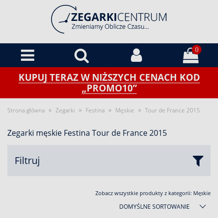
0
KUPUJ TERAZ W NIŻSZYCH CENACH KOD
„PROMO10”
»
»
»
»
Strona główna
Zegarki
Festina
Męskie
Tour de France 2015
Zegarki męskie Festina Tour de France 2015
Filtruj
Zobacz wszystkie produkty z kategorii:
Męskie
DOMYŚLNE SORTOWANIE