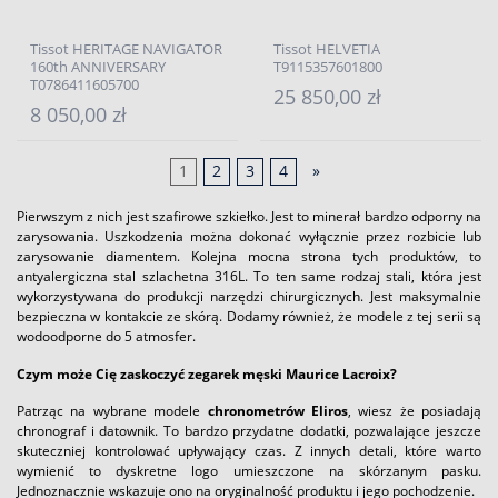
Tissot HERITAGE NAVIGATOR
Tissot HELVETIA
160th ANNIVERSARY
T9115357601800
T0786411605700
25 850,00 zł
8 050,00 zł
1
2
3
4
»
Pierwszym z nich jest szafirowe szkiełko. Jest to minerał bardzo odporny na
zarysowania. Uszkodzenia można dokonać wyłącznie przez rozbicie lub
zarysowanie diamentem. Kolejna mocna strona tych produktów, to
antyalergiczna stal szlachetna 316L. To ten same rodzaj stali, która jest
wykorzystywana do produkcji narzędzi chirurgicznych. Jest maksymalnie
bezpieczna w kontakcie ze skórą. Dodamy również, że modele z tej serii są
wodoodporne do 5 atmosfer.
Czym może Cię zaskoczyć zegarek męski Maurice Lacroix?
Patrząc na wybrane modele
chronometrów Eliros
, wiesz że posiadają
chronograf i datownik. To bardzo przydatne dodatki, pozwalające jeszcze
skuteczniej kontrolować upływający czas. Z innych detali, które warto
wymienić to dyskretne logo umieszczone na skórzanym pasku.
Jednoznacznie wskazuje ono na oryginalność produktu i jego pochodzenie.