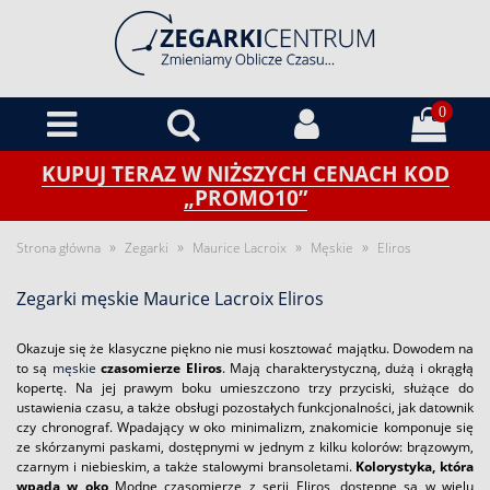
0
KUPUJ TERAZ W NIŻSZYCH CENACH KOD
„PROMO10”
»
»
»
»
Strona główna
Zegarki
Maurice Lacroix
Męskie
Eliros
Zegarki męskie Maurice Lacroix Eliros
Okazuje się że klasyczne piękno nie musi kosztować majątku. Dowodem na
to są
męskie
czasomierze Eliros
. Mają charakterystyczną, dużą i okrągłą
kopertę. Na jej prawym boku umieszczono trzy przyciski, służące do
ustawienia czasu, a także obsługi pozostałych funkcjonalności, jak datownik
czy chronograf. Wpadający w oko minimalizm, znakomicie komponuje się
ze skórzanymi paskami, dostępnymi w jednym z kilku kolorów: brązowym,
czarnym i niebieskim, a także stalowymi bransoletami.
Kolorystyka, która
wpada w oko
Modne czasomierze z serii Eliros, dostępne są w wielu