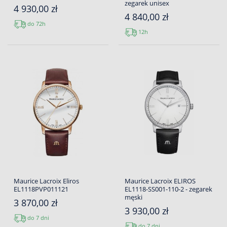
zegarek unisex
4 930,00 zł
4 840,00 zł
do 72h
12h
Maurice Lacroix Eliros
Maurice Lacroix ELIROS
EL1118PVP011121
EL1118-SS001-110-2 - zegarek
męski
3 870,00 zł
3 930,00 zł
do 7 dni
do 7 dni