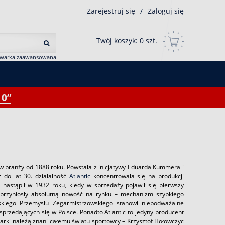
Zarejestruj się
/
Zaloguj się
Twój koszyk:
0
szt.
iwarka zaawansowana
0”
w branży od 1888 roku. Powstała z inicjatywy Eduarda Kummera i
 do lat 30. działalność
Atlantic
koncentrowała się na produkcji
 nastąpił w 1932 roku, kiedy w sprzedaży pojawił się pierwszy
c, przyniosły absolutną nowość na rynku – mechanizm szybkiego
skiego Przemysłu Zegarmistrzowskiego stanowi niepodważalne
sprzedających się w Polsce. Ponadto Atlantic to jedyny producent
arki należą znani całemu światu sportowcy – Krzysztof Hołowczyc