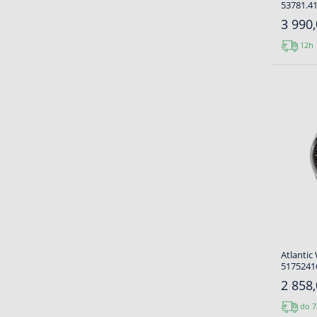
53781.41
3 990,
12h
Atlantic
5175241
2 858,
do 7