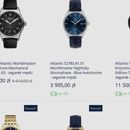
 Atlantic Worldmaster
Atlantic 52783.41.51
Atlantic
ture Mechanical
Worldmaster Nightsky
Krzyszto
.63 - zegarek męski
Moonphase - Blue Aventurine
Edition 
- zegarek męski
zegarek
00 zł
4 410,00 zł
3 995,00 zł
11 500
do 72h
do 7
Nowość
Nowość