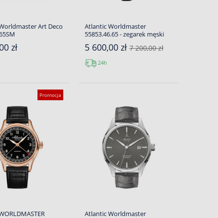
 Worldmaster Art Deco
Atlantic Worldmaster
165SM
55853.46.65 - zegarek męski
00 zł
5 600,00 zł
7 200,00 zł
24h
Promocja
c WORLDMASTER
Atlantic Worldmaster