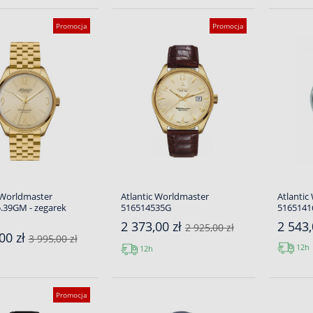
Promocja
Promocja
 Worldmaster
Atlantic Worldmaster
Atlantic
.39GM - zegarek
516514535G
5165141
2 373,00 zł
2 543,
2 925,00 zł
00 zł
3 995,00 zł
12h
12h
Promocja