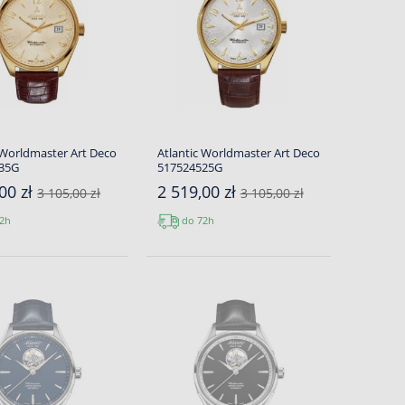
 Worldmaster Art Deco
Atlantic Worldmaster Art Deco
35G
517524525G
00 zł
2 519,00 zł
3 105,00 zł
3 105,00 zł
2h
do 72h