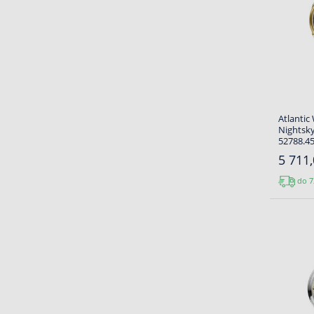
Atlantic
Nightsk
52788.45
5 711,
do 7