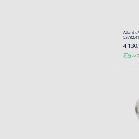
Atlanti
53782.41
4 130,
do 7