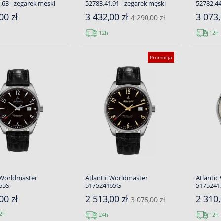
.63 - zegarek męski
52783.41.91 - zegarek męski
52782.44
00 zł
3 432,00 zł
3 073,
4 290,00 zł
12h
12h
Promocja
 Worldmaster
Atlantic Worldmaster
Atlantic
65S
517524165G
5175241
00 zł
2 513,00 zł
2 310,
3 075,00 zł
2h
24h
12h