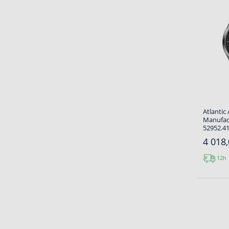
Atlantic
Manufac
52952.41
4 018,
12h