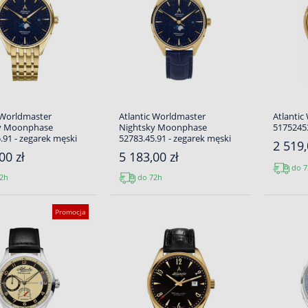
 Worldmaster
Atlantic Worldmaster
Atlantic
y Moonphase
Nightsky Moonphase
5175245
.91 - zegarek męski
52783.45.91 - zegarek męski
2 519,
00 zł
5 183,00 zł
do 7
2h
do 72h
Promocja