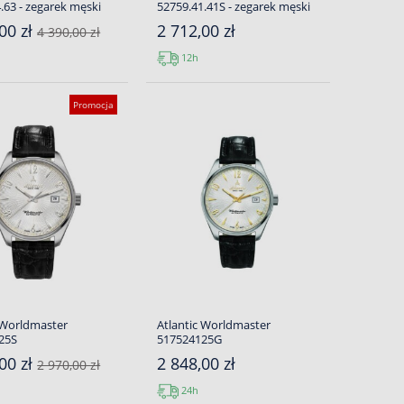
.63 - zegarek męski
52759.41.41S - zegarek męski
00 zł
2 712,00 zł
4 390,00 zł
12h
Promocja
 Worldmaster
Atlantic Worldmaster
25S
517524125G
00 zł
2 848,00 zł
2 970,00 zł
24h