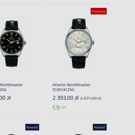
Promocja
 Worldmaster
Atlantic Worldmaster
65G
516514125G
00 zł
2 393,00 zł
2 871,00 zł
12h
Nowość
Nowość