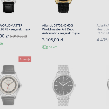
c WORLDMASTER
Atlantic 51752.45.65G
Atlanti
.93RB - zegarek męski
Worldmaster Art Déco
Heart Li
Automatic - zegarek męski
52780.41
00 zł
5 310,00 zł
3 105,00 zł
4 495,
2h
do 72h
Promocja