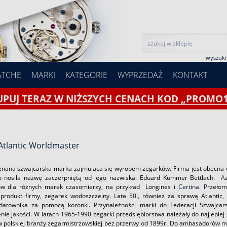
wyszuk
ATCHE
MARKI
KATEGORIE
WYPRZEDAŻ
KONTAKT
UPUJ TERAZ W NIŻSZYCH CENACH KOD „PROMO1
Atlantic Worldmaster
o znana szwajcarska marka zajmująca się wyrobem zegarków. Firma jest obecna 
 nosiła nazwę zaczerpniętą od jego nazwiska: Eduard Kummer Bettlach. Aż
ów dla różnych marek czasomierzy, na przykład Longines i
Certina
. Przełom
 produkt firmy, zegarek wodoszczelny. Lata 50., również za sprawą Atlanti
datownika za pomocą koronki. Przynależności marki do Federacji Szwajcar
ie jakości. W latach 1965-1990 zegarki przedsiębiorstwa należały do najlepiej 
 w polskiej branży zegarmistrzowskiej bez przerwy od 1899r. Do ambasadorów m