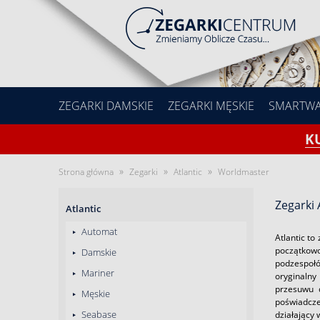
ZEGARKI DAMSKIE
ZEGARKI MĘSKIE
SMARTW
K
»
»
»
Strona główna
Zegarki
Atlantic
Worldmaster
Zegarki 
Atlantic
Automat
Atlantic t
początkowo
Damskie
podzespoł
Mariner
oryginalny
przesuwu 
Męskie
poświadczen
Seabase
działający