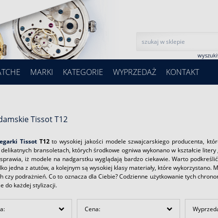
wyszuk
ATCHE
MARKI
KATEGORIE
WYPRZEDAŻ
KONTAKT
damskie Tissot T12
garki Tissot
T12
to wysokiej jakości modele szwajcarskiego producenta, kt
 delikatnych bransoletach, których środkowe ogniwa wykonano w kształcie litery
 sprawia, iż modele na nadgarstku wyglądają bardzo ciekawie. Warto podkreśli
lko jedna z atutów, a kolejnym są wysokiej klasy materiały, które wykorzystano. Mo
ch czy podrażnień. Co to oznacza dla Ciebie? Codzienne użytkowanie tych chron
 do każdej stylizacji.
a:
Cena:
Wyprzed