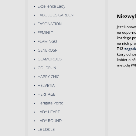
Excellence Lady
FABULOUS GARDEN
Niezwyk
FASCINATION
Jeżeli obawi
na odporno
FEMINI-T
każdego p
FLAMINGO
na nich pro
T12
zegar
GENEROSI-T
który odno
GLAMOROUS
kobiet o r
metodą PVD,
GOLDRUN
HAPPY CHIC
HELVETIA
HERITAGE
Herigate Porto
LADY HEART
LADY ROUND
LE LOCLE