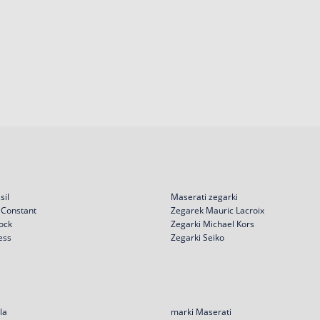
sil
Maserati zegarki
 Constant
Zegarek Mauric Lacroix
ock
Zegarki Michael Kors
ess
Zegarki Seiko
la
marki Maserati