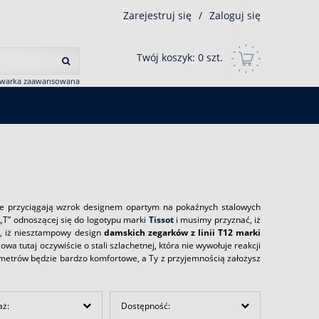
Zarejestruj się
/
Zaloguj się
Twój koszyk:
0
szt.
iwarka zaawansowana
óre przyciągają wzrok designem opartym na pokaźnych stalowych
 „T” odnoszącej się do logotypu marki
Tissot
i musimy przyznać, iż
ć, iż niesztampowy design
damskich zegarków z linii T12 marki
wa tutaj oczywiście o stali szlachetnej, która nie wywołuje reakcji
ometrów będzie bardzo komfortowe, a Ty z przyjemnością założysz
aż:
Dostępność: