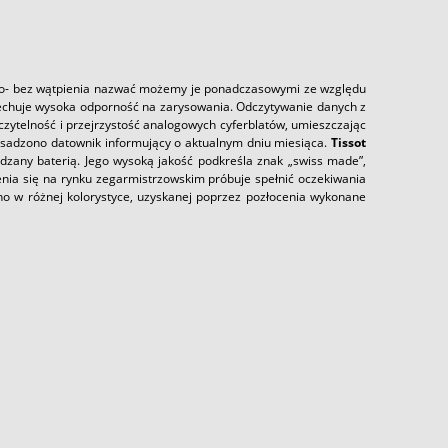
ego- bez wątpienia nazwać możemy je ponadczasowymi ze względu
e cechuje wysoka odporność na zarysowania. Odczytywanie danych z
zytelność i przejrzystość analogowych cyferblatów, umieszczając
, osadzono datownik informujący o aktualnym dniu miesiąca.
Tissot
any baterią. Jego wysoką jakość podkreśla znak „swiss made”,
nia się na rynku zegarmistrzowskim próbuje spełnić oczekiwania
 w różnej kolorystyce, uzyskanej poprzez pozłocenia wykonane