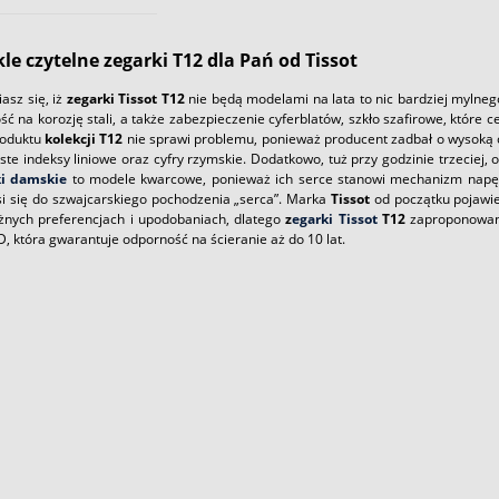
le czytelne zegarki T12 dla Pań od Tissot
asz się, iż
zegarki Tissot T12
nie będą modelami na lata to nic bardziej myln
ść na korozję stali, a także zabezpieczenie cyferblatów, szkło szafirowe, któr
roduktu
kolekcji T12
nie sprawi problemu, ponieważ producent zadbał o wysoką c
ste indeksy liniowe oraz cyfry rzymskie. Dodatkowo, tuż przy godzinie trzeciej
ki damskie
to modele kwarcowe, ponieważ ich serce stanowi mechanizm napędz
si się do szwajcarskiego pochodzenia „serca”. Marka
Tissot
od początku pojawie
óżnych preferencjach i upodobaniach, dlatego
z
egarki Tissot
T12
zaproponowano
 która gwarantuje odporność na ścieranie aż do 10 lat.