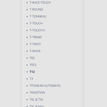
T-RACE TOUCH
T-ROUND
T-TONNEAU
T-TOUCH
T-TOUCH II
T-TREND
T-TWIST
T-WAVE
T02
T072
T12
T3
TITANIUM AUTOMATIC
TRADITION
TXL & TXS
TXL &amp