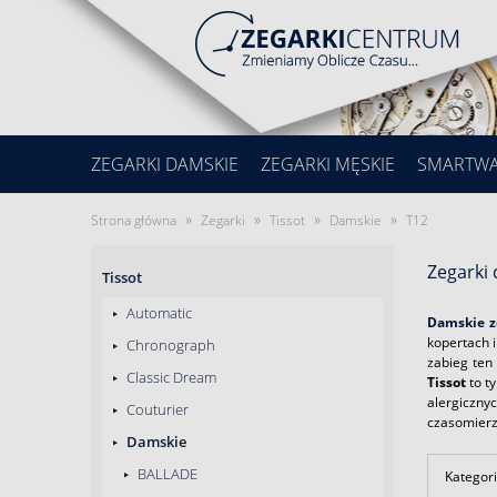
ZEGARKI DAMSKIE
ZEGARKI MĘSKIE
SMARTW
»
»
»
»
Strona główna
Zegarki
Tissot
Damskie
T12
Zegarki 
Tissot
Automatic
Damskie ze
kopertach i
Chronograph
zabieg ten
Classic Dream
Tissot
to ty
alergiczny
Couturier
czasomierze
Damskie
BALLADE
Kategori