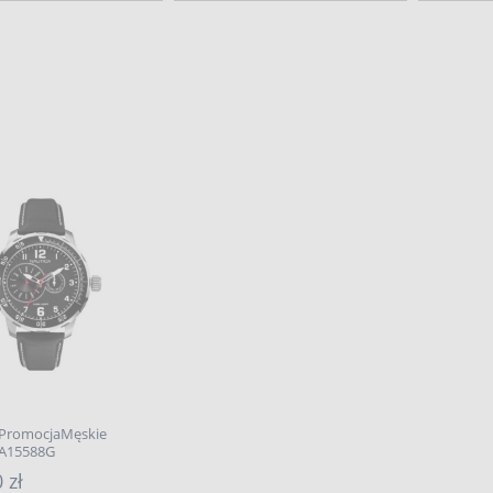
 PromocjaMęskie
 A15588G
 zł