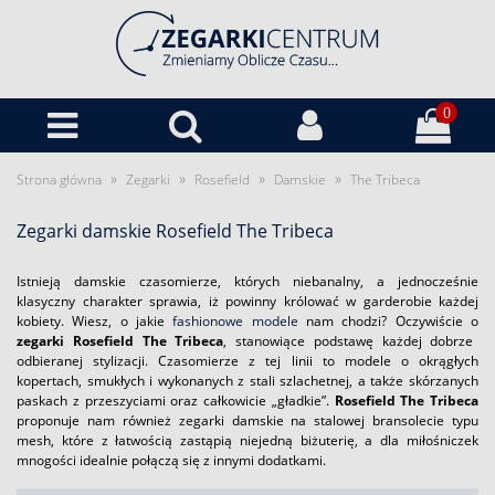
0
»
»
»
»
Strona główna
Zegarki
Rosefield
Damskie
The Tribeca
Zegarki damskie Rosefield The Tribeca
Istnieją damskie czasomierze, których niebanalny, a jednocześnie
klasyczny charakter sprawia, iż powinny królować w garderobie każdej
kobiety. Wiesz, o jakie
fashionowe modele
nam chodzi? Oczywiście o
zegarki Rosefield The Tribeca
, stanowiące podstawę każdej dobrze
odbieranej stylizacji. Czasomierze z tej linii to modele o okrągłych
kopertach, smukłych i wykonanych z stali szlachetnej, a także skórzanych
paskach z przeszyciami oraz całkowicie „gładkie”.
Rosefield The Tribeca
proponuje nam również zegarki damskie na stalowej bransolecie typu
mesh, które z łatwością zastąpią niejedną biżuterię, a dla miłośniczek
mnogości idealnie połączą się z innymi dodatkami.