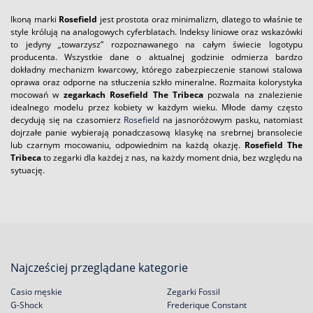
Ikoną marki
Rosefield
jest prostota oraz minimalizm, dlatego to właśnie te
style królują na analogowych cyferblatach. Indeksy liniowe oraz wskazówki
to jedyny „towarzysz” rozpoznawanego na całym świecie logotypu
producenta. Wszystkie dane o aktualnej godzinie odmierza bardzo
dokładny mechanizm kwarcowy, którego zabezpieczenie stanowi stalowa
oprawa oraz odporne na stłuczenia szkło mineralne. Rozmaita kolorystyka
mocowań w
zegarkach Rosefield The Tribeca
pozwala na znalezienie
idealnego modelu przez kobiety w każdym wieku. Młode damy często
decydują się na czasomierz
Rosefield
na jasnoróżowym pasku, natomiast
dojrzałe panie wybierają ponadczasową klasykę na srebrnej bransolecie
lub czarnym mocowaniu, odpowiednim na każdą okazję.
Rosefield The
Tribeca
to zegarki dla każdej z nas, na każdy moment dnia, bez względu na
sytuację.
Najcześciej przeglądane kategorie
Casio męskie
Zegarki Fossil
G-Shock
Frederique Constant