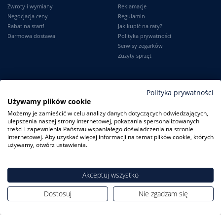
Zwroty i wymiany
Reklamacje
Negocjacja ceny
Regulamin
Rabat na start!
Jak kupić na raty?
Darmowa dostawa
Polityka prywatności
Serwisy zegarków
Zużyty sprzęt
Moje konto
Informacje
Polityka prywatności
Używamy plików cookie
Logowanie
Kontakt
Możemy je zamieścić w celu analizy danych dotyczących odwiedzających,
Karta Stałego Klienta
O firmie
ulepszenia naszej strony internetowej, pokazania spersonalizowanych
Moje zamówienia
Dlaczego my?
treści i zapewnienia Państwu wspaniałego doświadczenia na stronie
Ustawienia konta
Blog
internetowej. Aby uzyskać więcej informacji na temat plików cookie, których
Słownik
używamy, otwórz ustawienia.
Leksykon zegarków
Akceptuj wszystko
Dostosuj
Nie zgadzam się
ZegarkiCentrum.pl
| ul. Derdowskiego 8A/1 80-319 Gdańsk
| Tel.:
+48
608 23 29 23
| E-mail:
sklep@zegarkicentrum.pl