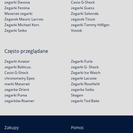
zegarki Davosa
Casio G-Shock
Zegarki Festina
zegarki Guess
Maserati zegarki
Zegarki Sekonda
Zegarek Mauric Lacroix
zegarek Tissot
Zegarki Michael Kors
zegarki Tommy Hilfiger.
Zegarki Seiko
Vostok
Często przeglądane
Zegarki Aviator
Zegarki Furla
zegarki Balticus.
zegarki G- Shock
Casio G-Shock
Zegarki Ice Watch
chronometry Epos
zegarki Lacoste
marki Maserati
Zegarki Rosefield
zegarka Orient
zegarka Seiko
zegarki Puma
Skagen
zegarków Roamer
zegarki Ted Bake
Zakupy
Pomoc