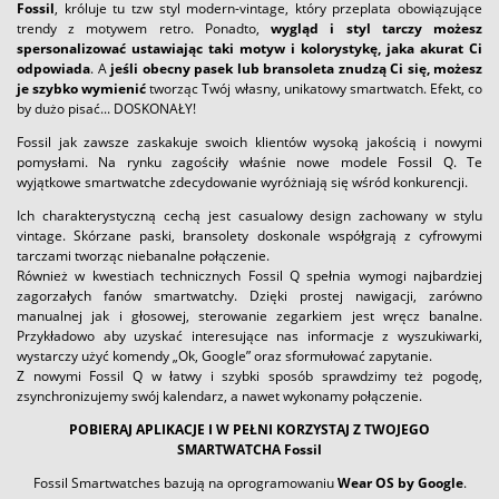
Fossil
, króluje tu tzw styl modern-vintage, który przeplata obowiązujące
trendy z motywem retro. Ponadto,
wygląd i styl tarczy możesz
spersonalizować ustawiając taki motyw i kolorystykę, jaka akurat Ci
odpowiada
. A
jeśli obecny pasek lub bransoleta znudzą Ci się, możesz
je szybko wymienić
tworząc Twój własny, unikatowy smartwatch. Efekt, co
by dużo pisać... DOSKONAŁY!
Fossil jak zawsze zaskakuje swoich klientów wysoką jakością i nowymi
pomysłami. Na rynku zagościły właśnie nowe modele Fossil Q. Te
wyjątkowe smartwatche zdecydowanie wyróżniają się wśród konkurencji.
Ich charakterystyczną cechą jest casualowy design zachowany w stylu
vintage. Skórzane paski, bransolety doskonale współgrają z cyfrowymi
tarczami tworząc niebanalne połączenie.
Również w kwestiach technicznych Fossil Q spełnia wymogi najbardziej
zagorzałych fanów smartwatchy. Dzięki prostej nawigacji, zarówno
manualnej jak i głosowej, sterowanie zegarkiem jest wręcz banalne.
Przykładowo aby uzyskać interesujące nas informacje z wyszukiwarki,
wystarczy użyć komendy „Ok, Google” oraz sformułować zapytanie.
Z nowymi Fossil Q w łatwy i szybki sposób sprawdzimy też pogodę,
zsynchronizujemy swój kalendarz, a nawet wykonamy połączenie.
POBIERAJ APLIKACJE I W PEŁNI KORZYSTAJ Z TWOJEGO
SMARTWATCHA Fossil
Fossil Smartwatches bazują na oprogramowaniu
Wear OS by Google
.