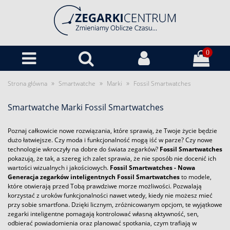
0
»
»
»
Strona główna
Smartwatche
Marki
Fossil Smartwatches
Smartwatche Marki Fossil Smartwatches
Poznaj całkowicie nowe rozwiązania, które sprawią, że Twoje życie będzie
dużo łatwiejsze. Czy moda i funkcjonalność mogą iść w parze? Czy nowe
technologie wkroczyły na dobre do świata zegarków?
Fossil Smartwatches
pokazują, że tak, a szereg ich zalet sprawia, że nie sposób nie docenić ich
wartości wizualnych i jakościowych.
Fossil Smartwatches - Nowa
Generacja zegarków inteligentnych
Fossil Smartwatches
to modele,
które otwierają przed Tobą prawdziwe morze możliwości. Pozwalają
korzystać z uroków funkcjonalności nawet wtedy, kiedy nie możesz mieć
przy sobie smartfona. Dzięki licznym, zróżnicowanym opcjom, te wyjątkowe
zegarki inteligentne pomagają kontrolować własną aktywność, sen,
odbierać powiadomienia oraz planować spotkania, czym trafiają w