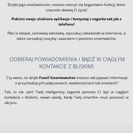
Dzięki jego możliwościom, możesz cieszyć się bogactwem funkcji, które
znacznie ułatwią Ci życie!
Pobierz swoje ulubione aplikacje i korzystaj z zegarka tak jak z
telefonu!
Płać w sklepie, zamawiaj taksówkę, wyszukuj ciekawostki w internecie, a
także zarządzaj muzyką i aparatem z poziomu smartwatcha.
ODBIERAJ POWIADOMIENIA I BĄDŹ W CIĄGŁYM
KONTAKCIE Z BLISKIMI
Czy wiesz, że dzięki
Fossil Smartwatches
możesz odczytywać informacje
o przychodzących połączeniach, wiadomościach lub emailach?
Tak, to nie żart! Twój inteligentny zegarek pomoże Ci być w ciągłym
kontakcie z bliskimi, nawet wtedy, kiedy Twój smartfon musi pozostać w
ukryciu.