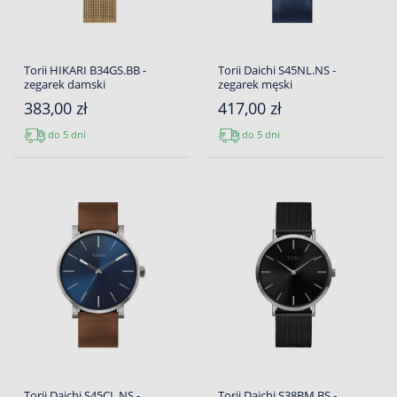
Torii HIKARI B34GS.BB -
Torii Daichi S45NL.NS -
zegarek damski
zegarek męski
383,00 zł
417,00 zł
do 5 dni
do 5 dni
Torii Daichi S45CL.NS -
Torii Daichi S38BM.BS -