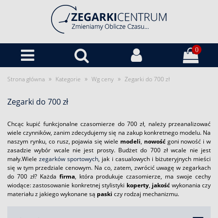
0
»
»
»
Strona główna
Kategorie
Wg ceny
Zegarki do 700 zł
Zegarki do 700 zł
Chcąc kupić funkcjonalne czasomierze do 700 zł, należy przeanalizować
wiele czynników, zanim zdecydujemy się na zakup konkretnego modelu. Na
naszym rynku, co rusz, pojawia się wiele
modeli
,
nowość
goni nowość i w
zasadzie wybór wcale nie jest prosty.
Budżet do 700 zł wcale nie jest
mały.Wiele
zegarków sportowych
, jak i casualowych i biżuteryjnych mieści
się w tym przedziale cenowym. Na co, zatem, zwrócić uwagę w zegarkach
do 700 zł?
Każda
firma
, która produkuje czasomierze, ma swoje cechy
wiodące: zastosowanie konkretnej stylistyki
koperty
,
jakość
wykonania czy
materiału z jakiego wykonane są
paski
czy rodzaj mechanizmu.