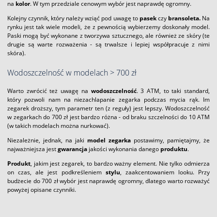
na
kolor
. W tym przedziale cenowym wybór jest naprawdę ogromny.
Kolejny czynnik, który należy wziąć pod uwagę to
pasek
czy
bransoleta.
Na
rynku jest tak wiele modeli, że z pewnością wybierzemy doskonały model.
Paski mogą być wykonane z tworzywa sztucznego, ale również ze skóry (te
drugie są warte rozważenia - są trwalsze i lepiej współpracuje z nimi
skóra).
Wodoszczelność w modelach > 700 zł
Warto zwrócić też uwagę na
wodoszczelność
. 3 ATM, to taki standard,
który pozwoli nam na niezachlapanie zegarka podczas mycia rąk. Im
zegarek droższy, tym parametr ten (z reguły) jest lepszy. Wodoszczelność
w zegarkach do 700 zł jest bardzo różna - od braku szczelności do 10 ATM
(w takich modelach można nurkować).
Niezależnie, jednak, na jaki
model zegarka
postawimy, pamiętajmy, że
najważniejsza jest
gwarancja
jakości wykonania danego
produktu
.
Produkt
, jakim jest zegarek, to bardzo ważny element. Nie tylko odmierza
on czas, ale jest podkreśleniem
stylu
, zaakcentowaniem looku. Przy
budżecie do 700 zł wybór jest naprawdę ogromny, dlatego warto rozważyć
powyżej opisane czynniki.