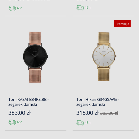
48h
48h
Promocja
Torii KASAI B34RS.BB -
Torii Hikari G34GS.WG -
zegarek damski
zegarek damski
383,00 zł
315,00 zł
383,00 zł
48h
48h