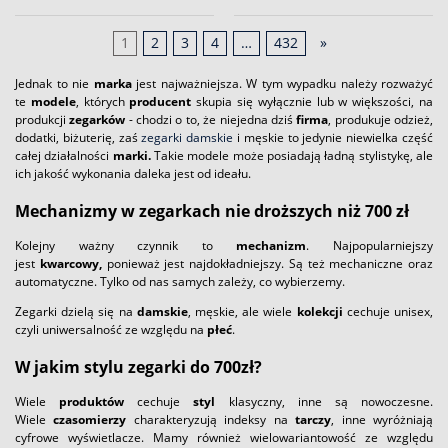
1
2
3
4
…
432
»
Jednak to nie
marka
jest najważniejsza. W tym wypadku należy rozważyć
te
modele
, których
producent
skupia się wyłącznie lub w większości, na
produkcji
zegarków
- chodzi o to, że niejedna dziś
firma
, produkuje odzież,
dodatki, biżuterię, zaś
zegarki damskie
i męskie to jedynie niewielka część
całej działalności
marki.
Takie modele może posiadają ładną stylistykę, ale
ich jakość wykonania daleka jest od ideału.
Mechanizmy w zegarkach nie droższych niż 700 zł
Kolejny ważny czynnik to
mechanizm
. Najpopularniejszy
jest
kwarcowy,
ponieważ jest najdokładniejszy. Są też mechaniczne oraz
automatyczne. Tylko od nas samych zależy, co wybierzemy.
Zegarki dzielą się na
damskie
, męskie, ale wiele
kolekcji
cechuje unisex,
czyli uniwersalność ze względu na
płeć
.
W jakim stylu zegarki do 700zł?
Wiele
produktów
cechuje
styl
klasyczny, inne są nowoczesne.
Wiele
czasomierzy
charakteryzują
indeksy na
tarczy
, inne wyróżniają
cyfrowe wyświetlacze. Mamy również wielowariantowość ze względu