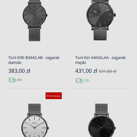
Torii KIRI B34AS.AB - zegarek
Torii Kiri A45AG.AA - zegarek
damski
męski
383,00 zł
431,00 zł
531,00 zł
48h
12h
Promocja