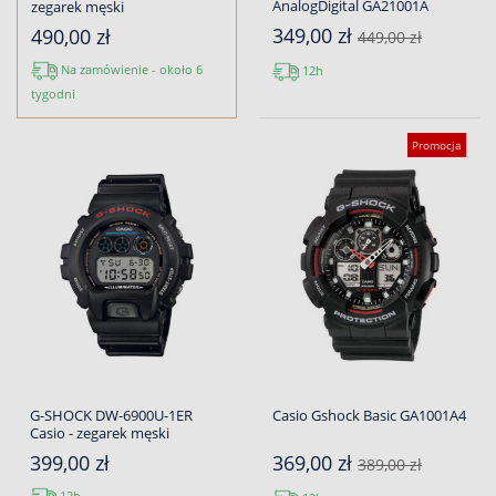
AnalogDigital GA21001A
zegarek męski
349,00 zł
490,00 zł
449,00 zł
Na zamówienie - około 6
12h
tygodni
Promocja
G-SHOCK DW-6900U-1ER
Casio Gshock Basic GA1001A4
Casio - zegarek męski
399,00 zł
369,00 zł
389,00 zł
12h