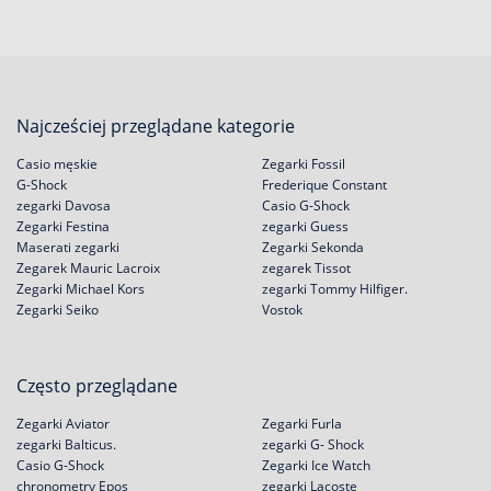
Najcześciej przeglądane kategorie
Casio męskie
Zegarki Fossil
G-Shock
Frederique Constant
zegarki Davosa
Casio G-Shock
Zegarki Festina
zegarki Guess
Maserati zegarki
Zegarki Sekonda
Zegarek Mauric Lacroix
zegarek Tissot
Zegarki Michael Kors
zegarki Tommy Hilfiger.
Zegarki Seiko
Vostok
Często przeglądane
Zegarki Aviator
Zegarki Furla
zegarki Balticus.
zegarki G- Shock
Casio G-Shock
Zegarki Ice Watch
chronometry Epos
zegarki Lacoste