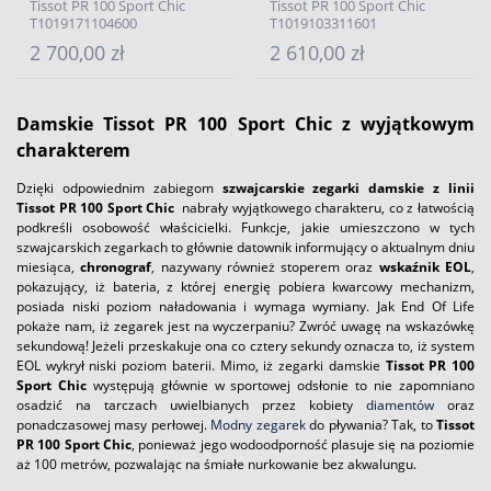
Tissot PR 100 Sport Chic
Tissot PR 100 Sport Chic
T1019171104600
T1019103311601
2 700,00 zł
2 610,00 zł
Damskie
Tissot PR 100 Sport Chic z wyjątkowym
charakterem
Dzięki odpowiednim zabiegom
szwajcarskie zegarki damskie z linii
Tissot PR 100 Sport Chic
nabrały wyjątkowego charakteru, co z łatwością
podkreśli osobowość właścicielki. Funkcje, jakie umieszczono w tych
szwajcarskich zegarkach to głównie datownik informujący o aktualnym dniu
miesiąca,
chronograf
, nazywany również stoperem oraz
wskaźnik EOL
,
pokazujący, iż bateria, z której energię pobiera kwarcowy mechanizm,
posiada niski poziom naładowania i wymaga wymiany. Jak End Of Life
pokaże nam, iż zegarek jest na wyczerpaniu? Zwróć uwagę na wskazówkę
sekundową! Jeżeli przeskakuje ona co cztery sekundy oznacza to, iż system
EOL wykrył niski poziom baterii. Mimo, iż zegarki damskie
Tissot PR 100
Sport Chic
występują głównie w sportowej odsłonie to nie zapomniano
osadzić na tarczach uwielbianych przez kobiety
diamentów
oraz
ponadczasowej masy perłowej.
Modny zegarek
do pływania? Tak, to
Tissot
PR 100 Sport Chic
, ponieważ jego wodoodporność plasuje się na poziomie
aż 100 metrów, pozwalając na śmiałe nurkowanie bez akwalungu.