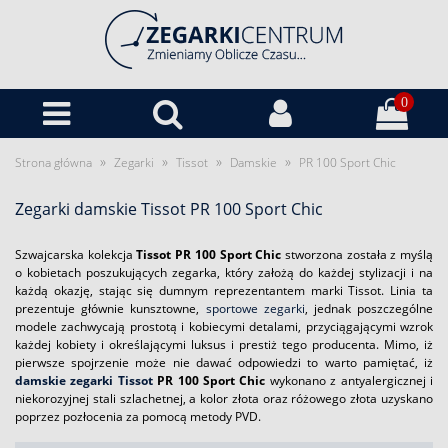
0
»
»
»
»
Strona główna
Zegarki
Tissot
Damskie
PR 100 Sport Chic
Zegarki damskie Tissot PR 100 Sport Chic
Szwajcarska kolekcja
Tissot PR 100 Sport Chic
stworzona została z myślą
o kobietach poszukujących zegarka, który założą do każdej stylizacji i na
każdą okazję, stając się dumnym reprezentantem marki Tissot. Linia ta
prezentuje głównie kunsztowne,
sportowe zegarki
, jednak poszczególne
modele zachwycają prostotą i kobiecymi detalami, przyciągającymi wzrok
każdej kobiety i określającymi luksus i prestiż tego producenta. Mimo, iż
pierwsze spojrzenie może nie dawać odpowiedzi to warto pamiętać, iż
damskie zegarki Tissot
PR 100 Sport Chic
wykonano z antyalergicznej i
niekorozyjnej stali szlachetnej, a kolor złota oraz różowego złota uzyskano
poprzez pozłocenia za pomocą metody PVD.