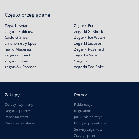
Często przeglądane
Zegarki Aviator
Zegarki Furla
zegarki Balticus.
zegarki G- Shock
Casio G-Shock
Zegarki Ice Watch
chronometry Epos
zegarki Lacoste
marki Maserati
Zegarki Rosefield
zegarka Orient
zegarka Seiko
zegarki Puma
Skagen
zegarków Roamer
zegarki Ted Bake
Zakupy
Pomoc
Zwroty i wymiany
Reklamacje
Negocjacja ceny
Regulamin
Rabat na start!
Jak kupić na raty?
Darmowa dostawa
Polityka prywatności
Serwisy zegarków
Zużyty sprzęt