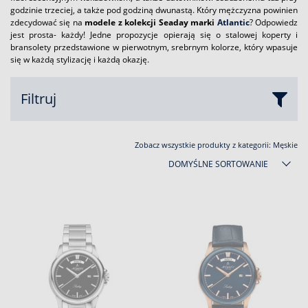
godzinie trzeciej, a także pod godziną dwunastą. Który mężczyzna powinien
zdecydować się na
modele z kolekcji Seaday marki
Atlantic
? Odpowiedz
jest prosta- każdy! Jedne propozycje opierają się o stalowej koperty i
bransolety przedstawione w pierwotnym, srebrnym kolorze, który wpasuje
się w każdą stylizację i każdą okazję.
Filtruj
Zobacz wszystkie produkty z kategorii:
Męskie
DOMYŚLNE SORTOWANIE