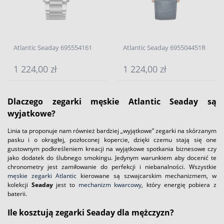
Atlantic Seaday 695554161
Atlantic Seaday 695504451R
1 224,00 zł
1 224,00 zł
Dlaczego zegarki męskie Atlantic Seaday są
wyjatkowe?
Linia ta proponuje nam również bardziej „wyjątkowe” zegarki na skórzanym
pasku i o okrągłej, pozłoconej kopercie, dzięki czemu stają się one
gustownym podkreśleniem kreacji na wyjątkowe spotkania biznesowe czy
jako dodatek do ślubnego smokingu. Jedynym warunkiem aby docenić te
chronometry jest zamiłowanie do perfekcji i niebanalności. Wszystkie
męskie zegarki Atlantic
kierowane są szwajcarskim mechanizmem, w
kolekcji
Seaday
jest to
mechanizm kwarcowy
, który energię pobiera z
baterii.
Ile kosztują zegarki Seaday dla mężczyzn?