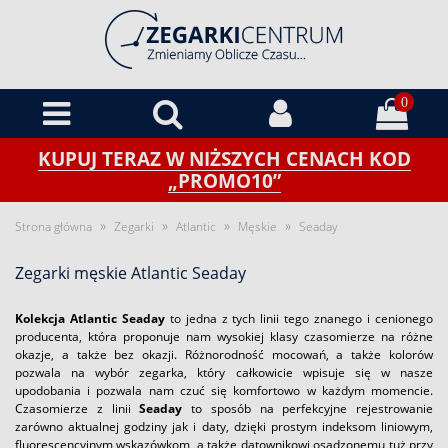
0
KUPUJ TERAZ W NIŻSZYCH CENACH KOD
„PROMO10”
»
»
»
»
Strona główna
Zegarki
Atlantic
Męskie
Seaday
Zegarki męskie Atlantic Seaday
Kolekcja Atlantic Seaday
to jedna z tych linii tego znanego i cenionego
producenta, która proponuje nam wysokiej klasy czasomierze na różne
okazje, a także bez okazji. Różnorodność mocowań, a także kolorów
pozwala na wybór zegarka, który całkowicie wpisuje się w nasze
upodobania i pozwala nam czuć się komfortowo w każdym momencie.
Czasomierze z linii
Seaday
to sposób na perfekcyjne rejestrowanie
zarówno aktualnej godziny jak i daty, dzięki prostym indeksom liniowym,
fluorescencyjnym wskazówkom, a także datownikowi osadzonemu tuż przy