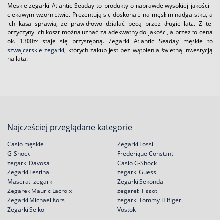
Męskie zegarki Atlantic Seaday to produkty o naprawdę wysokiej jakości i
ciekawym wzornictwie. Prezentują się doskonale na męskim nadgarstku, a
ich kasa sprawia, że prawidłowo działać będą przez długie lata. Z tej
przyczyny ich koszt można uznać za adekwatny do jakości, a przez to cena
ok. 1300zł staje się przystępną. Zegarki Atlantic Seaday męskie to
szwajcarskie zegarki
, których zakup jest bez wątpienia świetną inwestycją
na lata.
Najcześciej przeglądane kategorie
Casio męskie
Zegarki Fossil
G-Shock
Frederique Constant
zegarki Davosa
Casio G-Shock
Zegarki Festina
zegarki Guess
Maserati zegarki
Zegarki Sekonda
Zegarek Mauric Lacroix
zegarek Tissot
Zegarki Michael Kors
zegarki Tommy Hilfiger.
Zegarki Seiko
Vostok