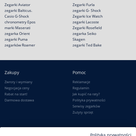
Zegarki Aviator
Zegarki Furla
zegarki Balticus.
zegarki G- Shock
Casio G-Shock
Zegarki Ice Watch
chronometry Epos
zegarki Lacoste
marki Maserati
Zegarki Rosefield
zegarka Orient
zegarka Seiko
zegarki Puma
Skagen
zegarków Roamer
zegarki Ted Bake
Zakupy
Pomoc
Zwroty i wymiany
Reklamacje
Negocjacja ceny
Regulamin
Rabat na start!
Jak kupić na raty?
Darmowa dostawa
Polityka prywatności
Serwisy zegarków
Zużyty sprzęt
Moje konto
Informacje
Polityka prywatności