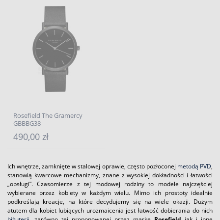
Rosefield The Gramercy
GBBBG38
490,00 zł
Ich wnętrze, zamknięte w stalowej oprawie, często pozłoconej
metodą PVD
,
stanowią kwarcowe mechanizmy, znane z wysokiej dokładności i łatwości
„obsługi”. Czasomierze z tej modowej rodziny to modele najczęściej
wybierane przez kobiety w każdym wielu. Mimo ich prostoty idealnie
podkreślają kreacje, na które decydujemy się na wiele okazji. Dużym
atutem dla kobiet lubiących urozmaicenia jest łatwość dobierania do nich
biżuterii
, zarówno tej proponowanej przez markę
Rosefield
jak i inne