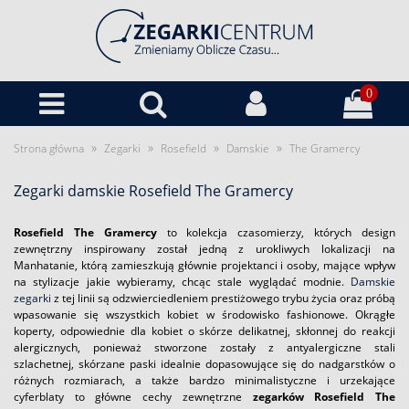
0
»
»
»
»
Strona główna
Zegarki
Rosefield
Damskie
The Gramercy
Zegarki damskie Rosefield The Gramercy
Rosefield The Gramercy
to kolekcja czasomierzy, których design
zewnętrzny inspirowany został jedną z urokliwych lokalizacji na
Manhatanie, którą zamieszkują głównie projektanci i osoby, mające wpływ
na stylizacje jakie wybieramy, chcąc stale wyglądać modnie.
Damskie
zegarki
z tej linii są odzwierciedleniem prestiżowego trybu życia oraz próbą
wpasowanie się wszystkich kobiet w środowisko fashionowe. Okrągłe
koperty, odpowiednie dla kobiet o skórze delikatnej, skłonnej do reakcji
alergicznych, ponieważ stworzone zostały z antyalergiczne stali
szlachetnej, skórzane paski idealnie dopasowujące się do nadgarstków o
różnych rozmiarach, a także bardzo minimalistyczne i urzekające
cyferblaty to główne cechy zewnętrzne
zegarków Rosefield The