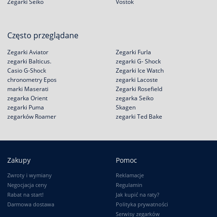
Zegarki Seiko
Vostok
Często przeglądane
Zegarki Aviator
Zegarki Furla
zegarki Balticus.
zegarki G- Shock
Casio G-Shock
Zegarki Ice Watch
chronometry Epos
zegarki Lacoste
marki Maserati
Zegarki Rosefield
zegarka Orient
zegarka Seiko
zegarki Puma
Skagen
zegarków Roamer
zegarki Ted Bake
Zakupy
Pomoc
Zwroty i wymiany
Reklamacje
Negocjacja ceny
Regulamin
Rabat na start!
Jak kupić na raty?
Darmowa dostawa
Polityka prywatności
Serwisy zegarków