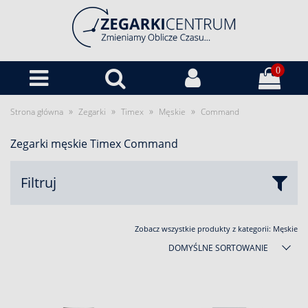
0
»
»
»
»
Strona główna
Zegarki
Timex
Męskie
Command
Zegarki męskie Timex Command
Filtruj
Zobacz wszystkie produkty z kategorii:
Męskie
DOMYŚLNE SORTOWANIE