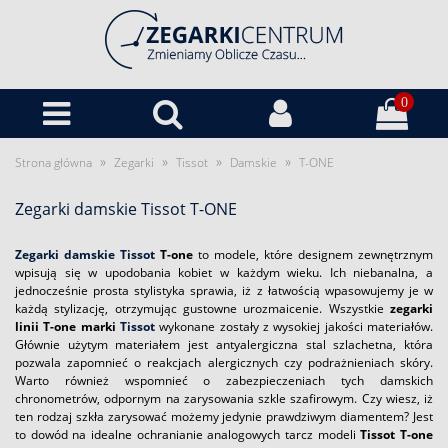
0
»
»
»
»
Strona główna
Zegarki
Tissot
Damskie
T-ONE
Zegarki damskie Tissot T-ONE
Zegarki damskie Tissot
T-one
to modele, które designem zewnętrznym
wpisują się w upodobania kobiet w każdym wieku. Ich niebanalna, a
jednocześnie prosta stylistyka sprawia, iż z łatwością wpasowujemy je w
każdą stylizację, otrzymując gustowne urozmaicenie. Wszystkie
zegarki
linii T-one marki
Tissot
wykonane zostały z wysokiej jakości materiałów.
Głównie użytym materiałem jest antyalergiczna stal szlachetna, która
pozwala zapomnieć o reakcjach alergicznych czy podrażnieniach skóry.
Warto również wspomnieć o zabezpieczeniach tych damskich
chronometrów, odpornym na zarysowania szkle szafirowym. Czy wiesz, iż
ten rodzaj szkła zarysować możemy jedynie prawdziwym diamentem? Jest
to dowód na idealne ochranianie analogowych tarcz modeli
Tissot T-one