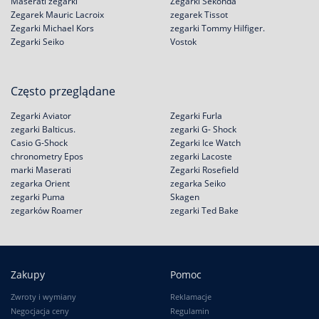
Maserati zegarki
Zegarki Sekonda
Zegarek Mauric Lacroix
zegarek Tissot
Zegarki Michael Kors
zegarki Tommy Hilfiger.
Zegarki Seiko
Vostok
Często przeglądane
Zegarki Aviator
Zegarki Furla
zegarki Balticus.
zegarki G- Shock
Casio G-Shock
Zegarki Ice Watch
chronometry Epos
zegarki Lacoste
marki Maserati
Zegarki Rosefield
zegarka Orient
zegarka Seiko
zegarki Puma
Skagen
zegarków Roamer
zegarki Ted Bake
Zakupy
Pomoc
Zwroty i wymiany
Reklamacje
Negocjacja ceny
Regulamin