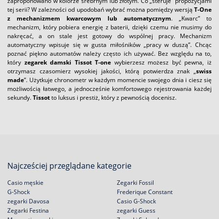
zaproponowano w kolorze srebrnym lub złotym. Co „steruje” propozycjami
tej serii? W zależności od upodobań wybrać można pomiędzy wersją
T-One
z mechanizmem kwarcowym lub automatycznym
. „Kwarc” to
mechanizm, który pobiera energię z baterii, dzięki czemu nie musimy do
nakręcać, a on stale jest gotowy do wspólnej pracy. Mechanizm
automatyczny wpisuje się w gusta miłośników „pracy w duszą”. Chcąc
poznać piękno automatów należy często ich używać. Bez względu na to,
który
zegarek damski Tissot T-one
wybierzesz możesz być pewna, iż
otrzymasz czasomierz wysokiej jakości, którą potwierdza znak „
swiss
made
”. Użytkuje chronometr w każdym momencie swojego dnia i ciesz się
możliwością łatwego, a jednocześnie komfortowego rejestrowania każdej
sekundy.
Tissot
to luksus i prestiż, który z pewnością docenisz.
Najcześciej przeglądane kategorie
Casio męskie
Zegarki Fossil
G-Shock
Frederique Constant
zegarki Davosa
Casio G-Shock
Zegarki Festina
zegarki Guess