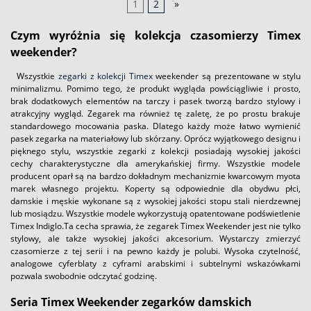
1
2
»
Czym wyróżnia się kolekcja czasomierzy Timex
weekender?
Wszystkie
zegarki z kolekcji Timex
weekender są prezentowane w stylu
minimalizmu. Pomimo tego, że produkt wygląda powściągliwie i prosto,
brak dodatkowych elementów na tarczy i pasek tworzą bardzo stylowy i
atrakcyjny wygląd. Zegarek ma również tę zaletę, że po prostu brakuje
standardowego mocowania paska. Dlatego każdy może łatwo wymienić
pasek zegarka na materiałowy lub skórzany. Oprócz wyjątkowego designu i
pięknego stylu, wszystkie zegarki z kolekcji posiadają wysokiej jakości
cechy charakterystyczne dla amerykańskiej firmy. Wszystkie modele
producent oparł są na bardzo dokładnym mechanizmie kwarcowym myota
marek własnego projektu. Koperty są odpowiednie dla obydwu płci,
damskie i męskie wykonane są z wysokiej jakości stopu stali nierdzewnej
lub mosiądzu. Wszystkie modele wykorzystują opatentowane podświetlenie
Timex Indiglo.Ta cecha sprawia, że zegarek Timex Weekender jest nie tylko
stylowy, ale także wysokiej jakości akcesorium. Wystarczy zmierzyć
czasomierze z tej serii i na pewno każdy je polubi. Wysoka czytelność,
analogowe cyferblaty z cyframi arabskimi i subtelnymi wskazówkami
pozwala swobodnie odczytać godzinę.
Seria Timex Weekender zegarków damskich