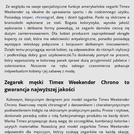
Ze względu na swoje specjalistyczne funkcje amerykańskie zegarki Timex
Weekender są idealne do uprawiania sportu i do codziennego użytku.
Posiadają
stoper, chronograf
, datę i dzień tygodnia. Paski są skórzane a
bransoletki wykonane ze stali. Bogata kolorystyka, wysoka jakość
wykonania i delikatne formy powodują, że zegarki damskie cieszą się
dużym zainteresowaniem. Dla kobiet producent zaprojektował okrągłe
koperty ze stali, która ma właściwości antyalergiczne, ponadto posiadają
wystające teleskopy połączone z korpusem delikatnym mocowaniem.
Dzięki temu przyciągają wzrok kobiet, są odpowiednie do różnych stylizacji
i podkreślają dobry gust użytkowniczki.To doskonały pomysł na prezent,
który wyposażony w kolorowy pasek sprawi dużą przyjemność jubilatce i
solenizantce. Noszenie na ręku takiego czasomierza pokazuje
indywidualizm kobiety i jej zabawę z modą.
Zegarek męski Timex Weekender Chrono to
gwarancja najwyższej jakości
Kultowym, klasycznym designem jest model zegarka Timex Weekender
Chrono. Kwarcowy męski chronograf z datownikiem i charakterystycznym
podświetleniem Indiglo na skórzanym praktycznym pasku. Proste i stylowe,
doskonale poradzą sobie z rolą funkcjonalnego produktu na każdy dzień.
Marka Timex przywiązuje dużą wagę do szczegółów, kombinacji kolorów i
użytych materiałów. Nowością jest model zegarków Timex Weekender
odpowiedni dla mężczyzn, którzy szukają zegarków na każdą okazję.