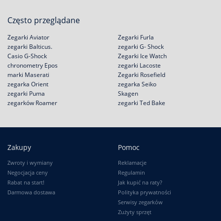
Często przeglądane
Zegarki Aviator
Zegarki Furla
zegarki Balticus.
zegarki G- Shock
Casio G-Shock
Zegarki Ice Watch
chronometry Epos
zegarki Lacoste
marki Maserati
Zegarki Rosefield
zegarka Orient
zegarka Seiko
zegarki Puma
Skagen
zegarków Roamer
zegarki Ted Bake
Zakupy
Pomoc
Zwroty i wymiany
Reklamacje
Negocjacja ceny
Regulamin
Rabat na start!
Jak kupić na raty?
Darmowa dostawa
Polityka prywatności
Serwisy zegarków
Zużyty sprzęt