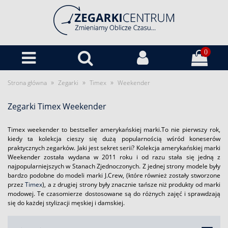
0
»
»
»
Strona główna
Zegarki
Timex
Weekender
Zegarki Timex Weekender
Timex weekender to bestseller amerykańskiej marki.To nie pierwszy rok,
kiedy ta kolekcja cieszy się dużą popularnością wśród koneserów
praktycznych zegarków. Jaki jest sekret serii? Kolekcja amerykańskiej marki
Weekender została wydana w 2011 roku i od razu stała się jedną z
najpopularniejszych w Stanach Zjednoczonych. Z jednej strony modele były
bardzo podobne do modeli marki J.Crew, (które również zostały stworzone
przez
Timex
), a z drugiej strony były znacznie tańsze niż produkty od marki
modowej. Te czasomierze dostosowane są do różnych zajęć i sprawdzają
się do każdej stylizacji męskiej i damskiej.