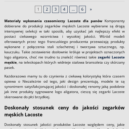
1
2
3
4
…
6
»
Materiały wykonania czasomierzy Lacoste dla panów
Komponenty
dobierane do produkcji zegarków męskich Lacoste wybierane są drogą
intensywnej selekcji w taki sposób, aby uzyskać jak najlepszy efekt w
postaci ciekawego wzornictwa i wysokiej jakości. Wśród modeli
oferowanych przez tego francuskiego producenta przeważają produkty
wykonane z połączenia stali szlachetnej i tworzywa sztucznego, np.
kauczuku. Takie zestawienie dosłownie króluje w projektach oznaczonych
logo aligatora, choć nie trudno tu znaleźć również takie
zegarki Lacoste
męskie
, na teleskopach których widnieje stalowa bransoleta czy skórzany
pasek.
Każdorazowo mamy tu do czynienia z ciekawą kolorystyką która czasem
opiewa o Niezależnie od tego, jaki design prezentują, modele te są
synonimem satysfakcjonującej jakości i doskonałej renomy jaką podobnie
jak inne produkty sygnowane logo aligatora, cieszą się zegarki Lacoste
skierowane do płci brzydkiej.
Doskonały stosunek ceny do jakości zegarków
męskich Lacoste
Doskonały stosunek jakości produktów Lacoste względem ceny, jakie