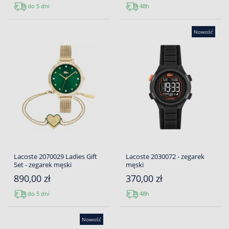
do 5 dni
48h
Nowość
Lacoste 2070029 Ladies Gift
Lacoste 2030072 - zegarek
Set - zegarek męski
męski
890,00 zł
370,00 zł
do 5 dni
48h
Nowość