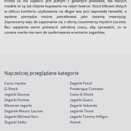
trzeba za nie zapłacić jest jednym z głównych powodów, dla których
modele te są tak chętnie kupowane na całym świecie. Koszt kilkuset złotych
w obliczu komfortu użytkowania na długie lata jest naprawdę niewielki, a
wydane pieniądze można potraktować jako świetną inwestycję.
Zapraszamy więc do zapoznania się z ofertą czasomierzy męskich Lacoste.
Bez wątpienia warto poświęcić odrobinę czasu, aby sprawdzić, co ta
uznana marka ma nam do zaoferowania w temacie zegarków.
Najcześciej przeglądane kategorie
Casio męskie
Zegarki Fossil
G-Shock
Frederique Constant
zegarki Davosa
Casio G-Shock
Zegarki Festina
zegarki Guess
Maserati zegarki
Zegarki Sekonda
Zegarek Mauric Lacroix
zegarek Tissot
Zegarki Michael Kors
zegarki Tommy Hilfiger.
Zegarki Seiko
Vostok