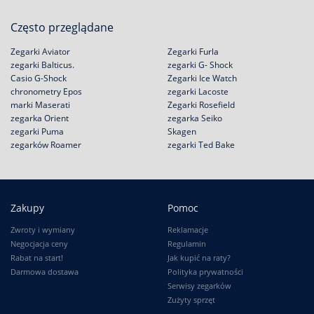
Często przeglądane
Zegarki Aviator
Zegarki Furla
zegarki Balticus.
zegarki G- Shock
Casio G-Shock
Zegarki Ice Watch
chronometry Epos
zegarki Lacoste
marki Maserati
Zegarki Rosefield
zegarka Orient
zegarka Seiko
zegarki Puma
Skagen
zegarków Roamer
zegarki Ted Bake
Zakupy
Pomoc
Zwroty i wymiany
Reklamacje
Negocjacja ceny
Regulamin
Rabat na start!
Jak kupić na raty?
Darmowa dostawa
Polityka prywatności
Serwisy zegarków
Zużyty sprzęt