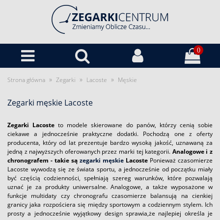
0
»
»
»
Strona główna
Zegarki
Lacoste
Męskie
Zegarki męskie Lacoste
Zegarki Lacoste
to modele skierowane do panów, którzy cenią sobie
ciekawe a jednocześnie praktyczne dodatki. Pochodzą one z oferty
producenta, który od lat prezentuje bardzo wysoką jakość, uznawaną za
jedną z najwyższych oferowanych przez marki tej kategorii.
Analogowe i z
chronografem - takie są
zegarki męskie
Lacoste
Ponieważ czasomierze
Lacoste wywodzą się ze świata sportu, a jednocześnie od początku miały
być częścią codzienności, spełniają szereg warunków, które pozwalają
uznać je za produkty uniwersalne. Analogowe, a także wyposażone w
funkcje multidaty czy chronografu czasomierze balansują na cienkiej
granicy jaka rozpościera się między sportowym a codziennym stylem. Ich
prosty a jednocześnie wyjątkowy design sprawia,że najlepiej określa je