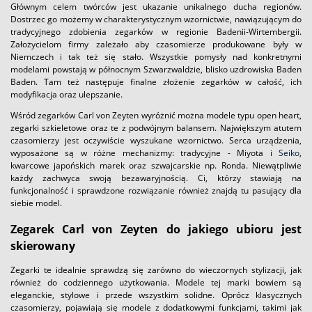
Głównym celem twórców jest ukazanie unikalnego ducha regionów.
Dostrzec go możemy w charakterystycznym wzornictwie, nawiązującym do
tradycyjnego zdobienia zegarków w regionie Badenii-Wirtembergii.
Założycielom firmy zależało aby czasomierze produkowane były w
Niemczech i tak też się stało. Wszystkie pomysły nad konkretnymi
modelami powstają w północnym Szwarzwaldzie, blisko uzdrowiska Baden
Baden. Tam też następuje finalne złożenie zegarków w całość, ich
modyfikacja oraz ulepszanie.
Wśród zegarków Carl von Zeyten wyróżnić można modele typu open heart,
zegarki szkieletowe oraz te z podwójnym balansem. Największym atutem
czasomierzy jest oczywiście wyszukane wzornictwo. Serca urządzenia,
wyposażone są w różne mechanizmy: tradycyjne - Miyota i
Seiko
,
kwarcowe japońskich marek oraz szwajcarskie np. Ronda. Niewątpliwie
każdy zachwyca swoją bezawaryjnością. Ci, którzy stawiają na
funkcjonalność i sprawdzone rozwiązanie również znajdą tu pasujący dla
siebie model.
Zegarek Carl von Zeyten do jakiego ubioru jest
skierowany
Zegarki te idealnie sprawdzą się zarówno do wieczornych stylizacji, jak
również do codziennego użytkowania. Modele tej marki bowiem są
eleganckie, stylowe i przede wszystkim solidne. Oprócz klasycznych
czasomierzy, pojawiają się modele z dodatkowymi funkcjami, takimi jak