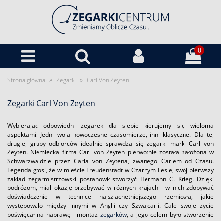
0
»
»
Strona główna
Zegarki
Carl Von Zeyten
Zegarki Carl Von Zeyten
Wybierając odpowiedni zegarek dla siebie kierujemy się wieloma
aspektami. Jedni wolą nowoczesne czasomierze, inni klasyczne. Dla tej
drugiej grupy odbiorców idealnie sprawdzą się zegarki marki Carl von
Zeyten. Niemiecka firma Carl von Zeyten pierwotnie została założona w
Schwarzwaldzie przez Carla von Zeytena, zwanego Carlem od Czasu.
Legenda głosi, że w mieście Freudenstadt w Czarnym Lesie, swój pierwszy
zakład zegarmistrzowski postanowił stworzyć Hermann C. Krieg. Dzięki
podróżom, miał okazję przebywać w różnych krajach i w nich zdobywać
doświadczenie w technice najszlachetniejszego rzemiosła, jakie
występowało między innymi w Anglii czy Szwajcarii. Całe swoje życie
poświęcał na naprawę i montaż
zegarków
, a jego celem było stworzenie