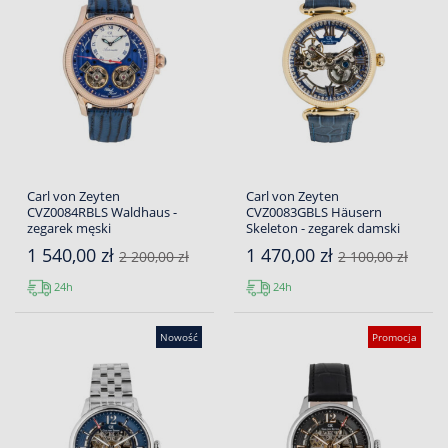
Carl von Zeyten
Carl von Zeyten
CVZ0084RBLS Waldhaus -
CVZ0083GBLS Häusern
zegarek męski
Skeleton - zegarek damski
1 540,00 zł
1 470,00 zł
2 200,00 zł
2 100,00 zł
24h
24h
Nowość
Promocja