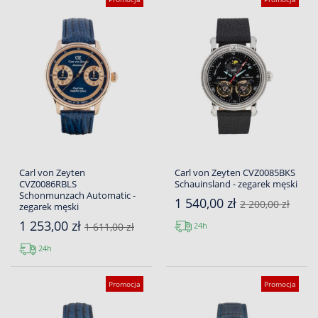
Carl von Zeyten
Carl von Zeyten CVZ0085BKS
CVZ0086RBLS
Schauinsland - zegarek męski
Schonmunzach Automatic -
1 540,00 zł
2 200,00 zł
zegarek męski
1 253,00 zł
24h
1 611,00 zł
24h
Promocja
Promocja