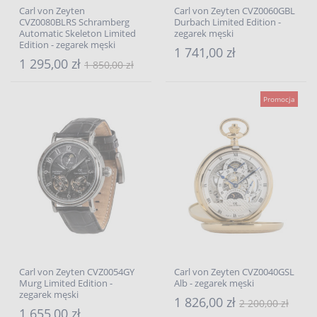
Carl von Zeyten
Carl von Zeyten CVZ0060GBL
CVZ0080BLRS Schramberg
Durbach Limited Edition -
Automatic Skeleton Limited
zegarek męski
Edition - zegarek męski
1 741,00 zł
1 295,00 zł
1 850,00 zł
Promocja
Carl von Zeyten CVZ0054GY
Carl von Zeyten CVZ0040GSL
Murg Limited Edition -
Alb - zegarek męski
zegarek męski
1 826,00 zł
2 200,00 zł
1 655,00 zł