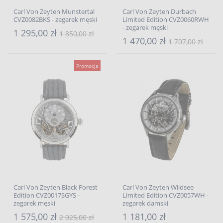
Carl Von Zeyten Munstertal
Carl Von Zeyten Durbach
CVZ0082BKS - zegarek męski
Limited Edition CVZ0060RWH
- zegarek męski
1 295,00 zł
1 850,00 zł
1 470,00 zł
1 707,00 zł
Promocja
Carl Von Zeyten Black Forest
Carl Von Zeyten Wildsee
Edition CVZ0017SGYS -
Limited Edition CVZ0057WH -
zegarek męski
zegarek damski
1 575,00 zł
1 181,00 zł
2 025,00 zł