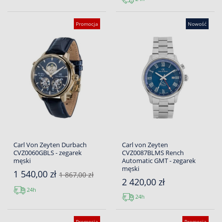
Promocja
Nowość
Carl Von Zeyten Durbach
Carl von Zeyten
CVZ0060GBLS - zegarek
CVZ0087BLMS Rench
męski
Automatic GMT - zegarek
męski
1 540,00 zł
1 867,00 zł
2 420,00 zł
24h
24h
Promocja
Promocja