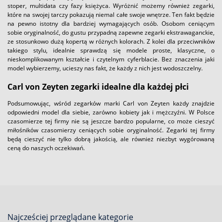
stoper, multidata czy fazy księżyca. Wyróżnić możemy również zegarki,
które na swojej tarczy pokazują niemal całe swoje wnętrze. Ten fakt będzie
na pewno istotny dla bardziej wymagających osób. Osobom ceniącym
sobie oryginalność, do gustu przypadną zapewne zegarki ekstrawaganckie,
ze stosunkowo dużą kopertą w różnych kolorach. Z kolei dla przeciwników
takiego stylu, idealnie sprawdzą się modele proste, klasyczne, o
nieskomplikowanym kształcie i czytelnym cyferblacie. Bez znaczenia jaki
model wybierzemy, ucieszy nas fakt, że każdy z nich jest wodoszczelny.
Carl von Zeyten zegarki idealne dla każdej płci
Podsumowując, wśród zegarków marki Carl von Zeyten każdy znajdzie
odpowiedni model dla siebie, zarówno kobiety jak i mężczyźni. W Polsce
czasomierze tej firmy nie są jeszcze bardzo popularne, co może cieszyć
miłośników czasomierzy ceniących sobie oryginalność. Zegarki tej firmy
będą cieszyć nie tylko dobrą jakością, ale również niezbyt wygórowaną
ceną do naszych oczekiwań.
Najcześciej przeglądane kategorie