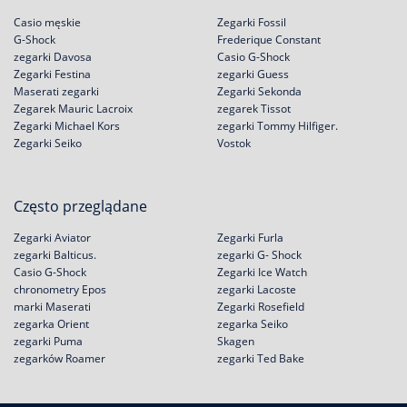
Casio męskie
Zegarki Fossil
G-Shock
Frederique Constant
zegarki Davosa
Casio G-Shock
Zegarki Festina
zegarki Guess
Maserati zegarki
Zegarki Sekonda
Zegarek Mauric Lacroix
zegarek Tissot
Zegarki Michael Kors
zegarki Tommy Hilfiger.
Zegarki Seiko
Vostok
Często przeglądane
Zegarki Aviator
Zegarki Furla
zegarki Balticus.
zegarki G- Shock
Casio G-Shock
Zegarki Ice Watch
chronometry Epos
zegarki Lacoste
marki Maserati
Zegarki Rosefield
zegarka Orient
zegarka Seiko
zegarki Puma
Skagen
zegarków Roamer
zegarki Ted Bake