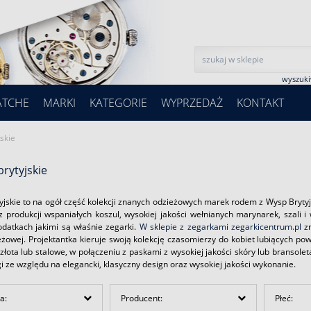
wyszuk
ATCHE
MARKI
KATEGORIE
WYPRZEDAŻ
KONTAKT
jskie
brytyjskie
yjskie to na ogół część kolekcji znanych odzieżowych marek rodem z Wysp Brytyj
z produkcji wspaniałych koszul, wysokiej jakości wełnianych marynarek, szali i
odatkach jakimi są właśnie zegarki.
W sklepie z zegarkami zegarkicentrum.pl
zn
żowej. Projektantka kieruje swoją kolekcję czasomierzy do kobiet lubiących powś
złota lub stalowe, w połączeniu z paskami z wysokiej jakości skóry lub bransole
 ze względu na elegancki, klasyczny design oraz wysokiej jakości wykonanie.
a:
Producent:
Płeć: