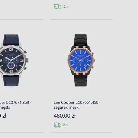
12h
er LC07671.359 -
Lee Cooper LC07651.450 -
 męski
zegarek męski
 zł
480,00 zł
48h