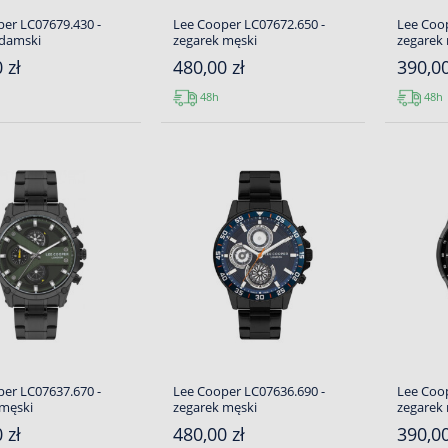
er LC07679.430 -
Lee Cooper LC07672.650 -
Lee Coop
 damski
zegarek męski
zegarek
 zł
480,00 zł
390,00
48h
48h
er LC07637.670 -
Lee Cooper LC07636.690 -
Lee Coop
 męski
zegarek męski
zegarek
 zł
480,00 zł
390,00