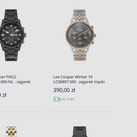
per FW22
Lee Cooper Winter 19
060-NL - zegarek
LC06897.560 - zegarek męski
390,00 zł
 zł
do 5 dni