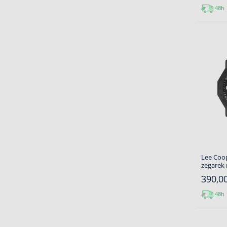
48h
Lee Coop
zegarek
390,00
48h