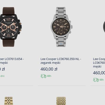
er LC07613.654 -
Lee Cooper LC06760.350-NL -
Lee Coo
 męski
zegarek męski
LC06760.
męski
 zł
460,00 zł
460,00
 dni
48h
48h