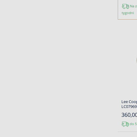
Na z
tygodni
Lee Coo
LC07969.
360,00
do 5