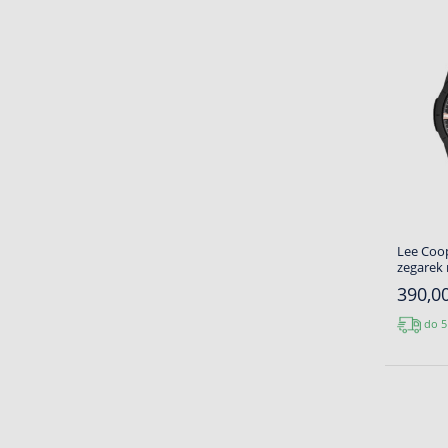
Lee Coop
zegarek
390,00
do 5