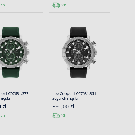
 dni
48h
er LC07631.377 -
Lee Cooper LC07631.351 -
 męski
zegarek męski
 zł
390,00 zł
 dni
48h