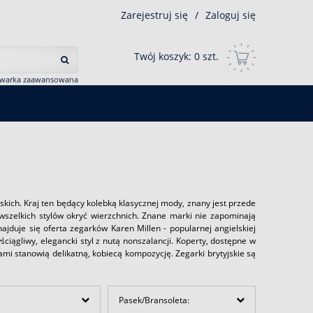
Zarejestruj się
/
Zaloguj się
Twój koszyk:
0
szt.
iwarka zaawansowana
skich. Kraj ten będący kolebką klasycznej mody, znany jest przede
 wszelkich stylów okryć wierzchnich. Znane marki nie zapominają
ajduje się oferta zegarków Karen Millen - popularnej angielskiej
ciągliwy, elegancki styl z nutą nonszalancji. Koperty, dostępne w
tami stanowią delikatną, kobiecą kompozycję. Zegarki brytyjskie są
Pasek/Bransoleta: