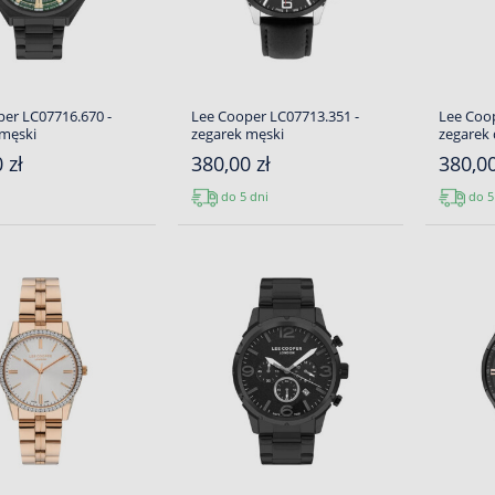
er LC07716.670 -
Lee Cooper LC07713.351 -
Lee Coop
 męski
zegarek męski
zegarek
 zł
380,00 zł
380,00
do 5 dni
do 5