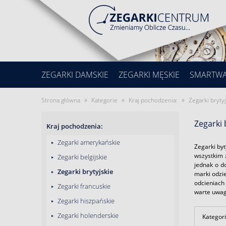
ZEGARKI DAMSKIE
ZEGARKI MĘSKIE
SMARTW
»
»
»
Strona główna
Kategorie
Kraj pochodzenia:
Zegarki bryty
Zegarki 
Kraj pochodzenia:
Zegarki amerykańskie
Zegarki byt
wszystkim 
Zegarki belgijskie
jednak o d
Zegarki brytyjskie
marki odzie
odcieniach 
Zegarki francuskie
warte uwagi
Zegarki hiszpańskie
Zegarki holenderskie
Kategori