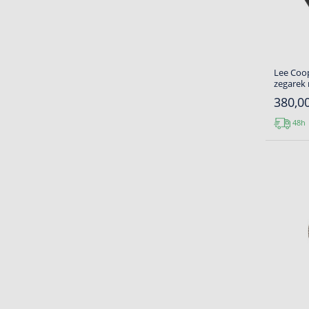
Lee Coop
zegarek
380,00
48h