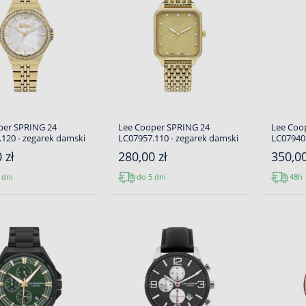
per SPRING 24
Lee Cooper SPRING 24
Lee Coo
120 - zegarek damski
LC07957.110 - zegarek damski
LC07940.
 zł
280,00 zł
350,00
 dni
do 5 dni
48h