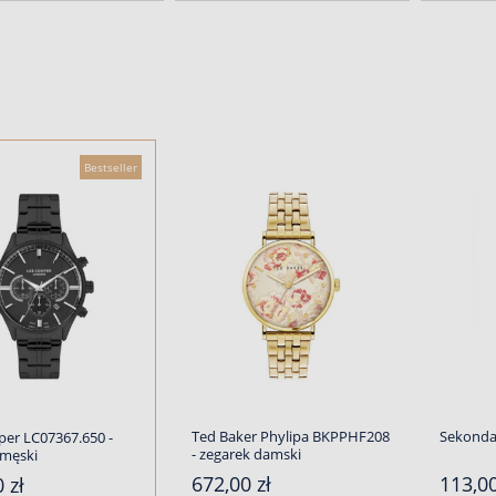
Bestseller
Ted Baker Phylipa BKPPHF208
Sekonda
per LC07367.650 -
- zegarek damski
 męski
672,00 zł
113,0
 zł