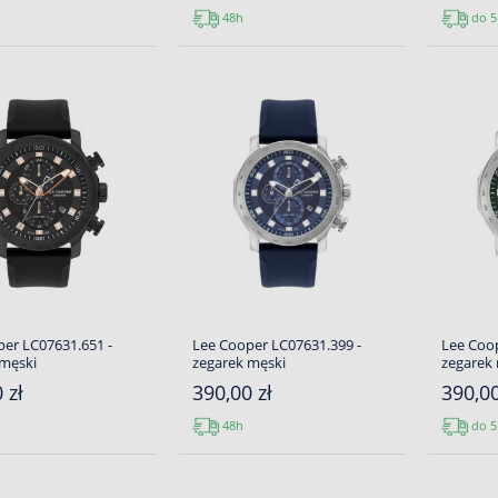
48h
do 5
er LC07631.651 -
Lee Cooper LC07631.399 -
Lee Coop
 męski
zegarek męski
zegarek
 zł
390,00 zł
390,00
48h
do 5