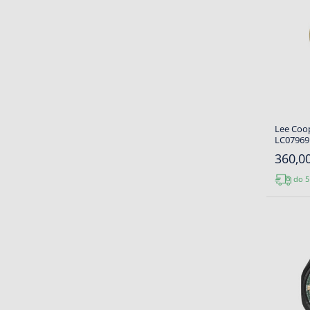
Lee Coo
LC07969.
360,00
do 5