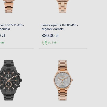
er LC07711.410 -
Lee Cooper LC07686.410 -
 damski
zegarek damski
 zł
380,00 zł
 dni
do 5 dni