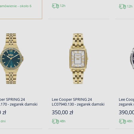
12h
amówienie - około 6
12h
per SPRING 24
Lee Cooper SPRING 24
Lee Coop
170 - zegarek damski
LC07940.130 - zegarek damski
zegarek
 zł
350,00 zł
390,00
 dni
48h
48h