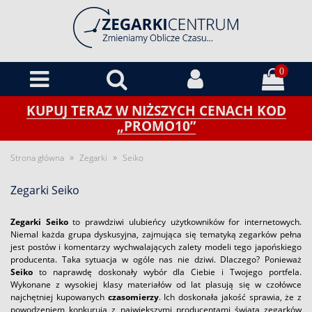
0
KUPUJ TERAZ W NIŻSZYCH CENACH KOD
„PROMO10”
»
»
Strona główna
Zegarki
Seiko
Zegarki Seiko
Zegarki Seiko
to prawdziwi ulubieńcy użytkowników for internetowych.
Niemal każda grupa dyskusyjna, zajmująca się tematyką zegarków pełna
jest postów i komentarzy wychwalających zalety modeli tego japońskiego
producenta. Taka sytuacja w ogóle nas nie dziwi. Dlaczego? Ponieważ
Seiko
to naprawdę doskonały wybór dla Ciebie i Twojego portfela.
Wykonane z wysokiej klasy materiałów od lat plasują się w czołówce
najchętniej kupowanych
czasomierzy
. Ich doskonała jakość sprawia, że z
powodzeniem konkurują z największymi producentami świata zegarków