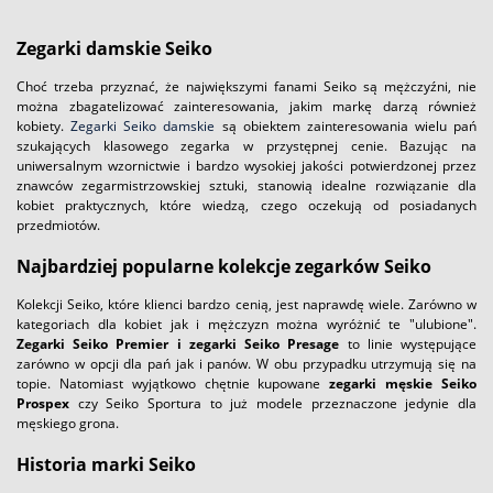
Zegarki damskie Seiko
Choć trzeba przyznać, że największymi fanami Seiko są mężczyźni, nie
można zbagatelizować zainteresowania, jakim markę darzą również
kobiety.
Zegarki Seiko damskie
są obiektem zainteresowania wielu pań
szukających klasowego zegarka w przystępnej cenie. Bazując na
uniwersalnym wzornictwie i bardzo wysokiej jakości potwierdzonej przez
znawców zegarmistrzowskiej sztuki, stanowią idealne rozwiązanie dla
kobiet praktycznych, które wiedzą, czego oczekują od posiadanych
przedmiotów.
Najbardziej popularne kolekcje zegarków Seiko
Kolekcji Seiko, które klienci bardzo cenią, jest naprawdę wiele. Zarówno w
kategoriach dla kobiet jak i mężczyzn można wyróżnić te "ulubione".
Zegarki Seiko Premier i zegarki Seiko Presage
to linie występujące
zarówno w opcji dla pań jak i panów. W obu przypadku utrzymują się na
topie. Natomiast wyjątkowo chętnie kupowane
zegarki męskie Seiko
Prospex
czy Seiko Sportura to już modele przeznaczone jedynie dla
męskiego grona.
Historia marki Seiko