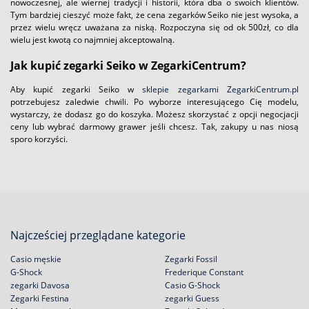
nowoczesnej, ale wiernej tradycji i historii, która dba o swoich klientów.
Tym bardziej cieszyć może fakt, że cena zegarków Seiko nie jest wysoka, a
przez wielu wręcz uważana za niską. Rozpoczyna się od ok 500zł, co dla
wielu jest kwotą co najmniej akceptowalną.
Jak kupić zegarki Seiko w ZegarkiCentrum?
Aby kupić zegarki Seiko w
sklepie zegarkami ZegarkiCentrum.pl
potrzebujesz zaledwie chwili. Po wyborze interesującego Cię modelu,
wystarczy, że dodasz go do koszyka. Możesz skorzystać z opcji negocjacji
ceny lub wybrać darmowy grawer jeśli chcesz. Tak, zakupy u nas niosą
sporo korzyści.
Najcześciej przeglądane kategorie
Casio męskie
Zegarki Fossil
G-Shock
Frederique Constant
zegarki Davosa
Casio G-Shock
Zegarki Festina
zegarki Guess