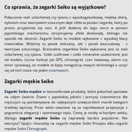
Co sprawia, że zegarki Seiko są wyjątkowe?
Połączenie stali szlachetnej czy tytanu z wysokogatunkową, miękką skórą,
nylonem oraz tworzywem sztucznym daje efekt w postaci zegarka, który po
prostu przyjemnie się nosi. A jeśli dodamy do tego serce w postaci
japońskiego mechanizmu otrzymujemy efekt doskonały, którego nie
sposób nie docenić. Zegarki Seiko to modele wykonane z wysokiej klasy
materiałów. Widzimy tu pasek skórzany, ale i pasek kauczukowy - z
tworzywa sztucznego. Bransoleta zegarków Seiko wykonana jest ze stali
szlachetnej czy tytanu. Szkło szafirowe i szkło mineralne uzależnione jest
od modelu. Liczne funkcje jak GPS, chronograf, czas światowy, alarm czy
timer sprawiają, że modele te kipią mnogością nowych technologii a uczyć
się od nich może nie jeden
smartwatch
.
Zegarki męskie Seiko
Zegarki Seiko męskie
to bestsellerowe produkty, które pokochali panowie
na całym świecie. Znane z japońskiej jakości i precyzji czasomierze dla
mężczyzn są porównywane do najlepszych szwajcarskich marek kategorii
średniej wyższej. Przez wielu uważane są za najciekawsze propozycje z
pogranicza elegancji i sportowego stylu. Cenią je osoby w każdym wieku,
dlatego
zegarki męskie Seiko
są naprawdę bardzo popularne. Nie
wierzysz? Spójrz chociażby na zegarki męskie Seiko Prospex albo zegarki
męskie
Seiko Chrnograph
.