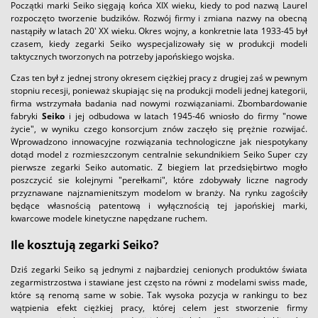
Początki marki Seiko sięgają końca XIX wieku, kiedy to pod nazwą Laurel
rozpoczęto tworzenie budzików. Rozwój firmy i zmiana nazwy na obecną
nastąpiły w latach 20' XX wieku. Okres wojny, a konkretnie lata 1933-45 był
czasem, kiedy zegarki Seiko wyspecjalizowały się w produkcji modeli
taktycznych tworzonych na potrzeby japońskiego wojska.
Czas ten był z jednej strony okresem ciężkiej pracy z drugiej zaś w pewnym
stopniu recesji, ponieważ skupiając się na produkcji modeli jednej kategorii,
firma wstrzymała badania nad nowymi rozwiązaniami. Zbombardowanie
fabryki
Seiko
i jej odbudowa w latach 1945-46 wniosło do firmy "nowe
życie", w wyniku czego konsorcjum znów zaczęło się prężnie rozwijać.
Wprowadzono innowacyjne rozwiązania technologiczne jak niespotykany
dotąd model z rozmieszczonym centralnie sekundnikiem Seiko Super czy
pierwsze zegarki Seiko automatic. Z biegiem lat przedsiębirtwo mogło
poszczycić sie kolejnymi "perełkami", które zdobywały liczne nagrody
przyznawane najznamienitszym modelom w branży. Na rynku zagościły
będące własnością patentową i wyłącznością tej japońskiej marki,
kwarcowe modele kinetyczne napędzane ruchem.
Ile kosztują zegarki Seiko?
Dziś zegarki Seiko są jednymi z najbardziej cenionych produktów świata
zegarmistrzostwa i stawiane jest często na równi z modelami swiss made,
które są renomą same w sobie. Tak wysoka pozycja w rankingu to bez
wątpienia efekt ciężkiej pracy, której celem jest stworzenie firmy