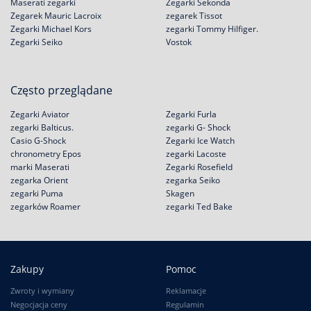
Maserati zegarki
Zegarki Sekonda
Zegarek Mauric Lacroix
zegarek Tissot
Zegarki Michael Kors
zegarki Tommy Hilfiger.
Zegarki Seiko
Vostok
Często przeglądane
Zegarki Aviator
Zegarki Furla
zegarki Balticus.
zegarki G- Shock
Casio G-Shock
Zegarki Ice Watch
chronometry Epos
zegarki Lacoste
marki Maserati
Zegarki Rosefield
zegarka Orient
zegarka Seiko
zegarki Puma
Skagen
zegarków Roamer
zegarki Ted Bake
Zakupy
Pomoc
Zwroty i wymiany
Reklamacje
Negocjacja ceny
Regulamin