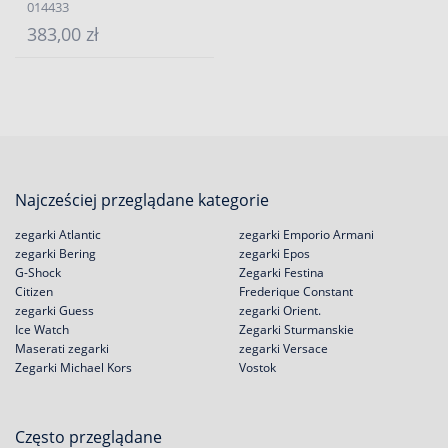
014433
383,00 zł
Najcześciej przeglądane kategorie
zegarki Atlantic
zegarki Emporio Armani
zegarki Bering
zegarki Epos
G-Shock
Zegarki Festina
Citizen
Frederique Constant
zegarki Guess
zegarki Orient.
Ice Watch
Zegarki Sturmanskie
Maserati zegarki
zegarki Versace
Zegarki Michael Kors
Vostok
Często przeglądane