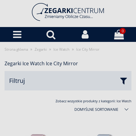
0
»
»
»
Strona główna
Zegarki
Ice Watch
Ice City Mirror
Zegarki Ice Watch Ice City Mirror
Filtruj
Zobacz wszystkie produkty z kategorii:
Ice Watch
DOMYŚLNE SORTOWANIE