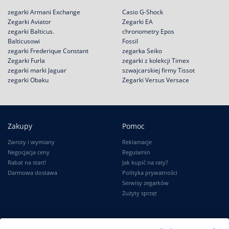
zegarki Armani Exchange
Casio G-Shock
Zegarki Aviator
Zegarki EA
zegarki Balticus.
chronometry Epos
Balticusowi
Fossil
zegarki Frederique Constant
zegarka Seiko
Zegarki Furla
zegarki z kolekcji Timex
zegarki marki Jaguar
szwajcarskiej firmy Tissot
zegarki Obaku
Zegarki Versus Versace
Zakupy
Pomoc
Zwroty i wymiany
Reklamacje
Negocjacja ceny
Regulamin
Rabat na start!
Jak kupić na raty?
Darmowa dostawa
Polityka prywatności
Serwisy zegarków
Zużyty sprzęt
Moje konto
Informacje