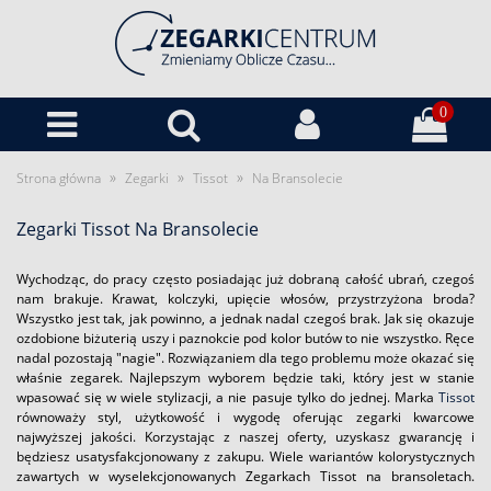
0
»
»
»
Strona główna
Zegarki
Tissot
Na Bransolecie
Zegarki Tissot Na Bransolecie
Wychodząc, do pracy często posiadając już dobraną całość ubrań, czegoś
nam brakuje. Krawat, kolczyki, upięcie włosów, przystrzyżona broda?
Wszystko jest tak, jak powinno, a jednak nadal czegoś brak. Jak się okazuje
ozdobione biżuterią uszy i paznokcie pod kolor butów to nie wszystko. Ręce
nadal pozostają "nagie". Rozwiązaniem dla tego problemu może okazać się
właśnie zegarek. Najlepszym wyborem będzie taki, który jest w stanie
wpasować się w wiele stylizacji, a nie pasuje tylko do jednej. Marka
Tissot
równoważy styl, użytkowość i wygodę oferując zegarki kwarcowe
najwyższej jakości. Korzystając z naszej oferty, uzyskasz gwarancję i
będziesz usatysfakcjonowany z zakupu. Wiele wariantów kolorystycznych
zawartych w wyselekcjonowanych Zegarkach Tissot na bransoletach.