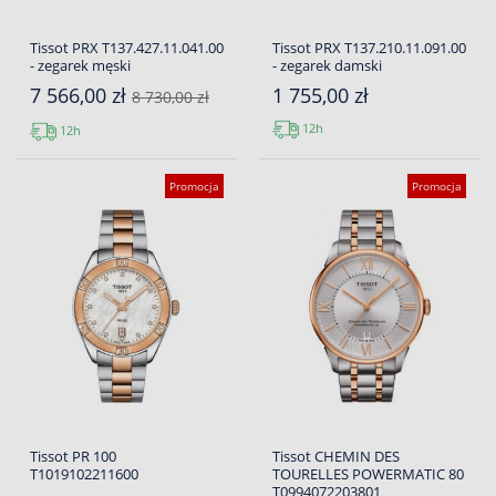
Tissot PRX T137.427.11.041.00
Tissot PRX T137.210.11.091.00
- zegarek męski
- zegarek damski
7 566,00 zł
1 755,00 zł
8 730,00 zł
12h
12h
Promocja
Promocja
Tissot PR 100
Tissot CHEMIN DES
T1019102211600
TOURELLES POWERMATIC 80
T0994072203801