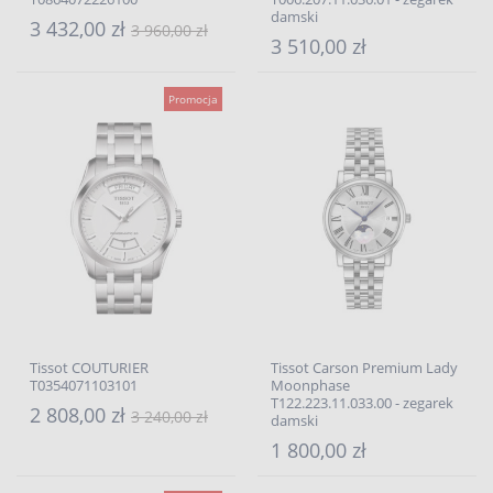
damski
3 432,00 zł
3 960,00 zł
3 510,00 zł
Promocja
Tissot COUTURIER
Tissot Carson Premium Lady
T0354071103101
Moonphase
T122.223.11.033.00 - zegarek
2 808,00 zł
3 240,00 zł
damski
1 800,00 zł