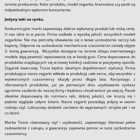
stronie producenta. Kolor produktu, model zegarka, bransoleta czy paski są
indywidualnym wyborem konsumenta.
Jedyny taki na rynku.
Konkurencyjne marki zapewniają dobrze wykonany produkt lub niską cenę.
U nas idzie to w parze. Firma zadbała o wysoką jakość wszystkich modeli
zegarków. Nie ma potrzeby obawiania się o łatwe uszkodzenie tarczy lub
koperty. Odporne na uszkodzenia mechaniczne czasomierze zostały objęte
2- letnią gwarancją. Wszystkie dostępne na stronie sklepu internetowego
modele dają pewność wpasowania się w każdy gust. Cena dopasowana do
produktów znajdujących się w nowej kolekcji zadziwia w pozytywny sposób.
Zegarek kwarcowy Tissot będzie idealnym dopełnieniem stylizacji. Firma
produkująca nasze zegarki wkłada w produkcję całe serce, aby wszystkie z
wytworzonych czasomierzy służyły przez długie lata. Korzystając z
oferowanych produktów, już po pierwszym dniu użytkowania zyskasz
ogromne zaufanie do naszej firmy i będziesz chciał wrócić po więcej. Pasek
idealnie dopasowany do rozmiaru ręki, dobrej jakości, nie kruszy się i
pięknie wygląda całymi latami. Nasze zegarki posiadają jedyny w swoim
rodzaju styl. Luksusowy dodatek zarówno do wyprawnych strojów jak i na
co dzień.
Marka
Tissot równoważy styl i użytkowość, zapewniając klientowi pełne
zadowolenie z zakupu, a gwarancja zapewnia pomoc w razie uszkodzenia
czasomierzy.