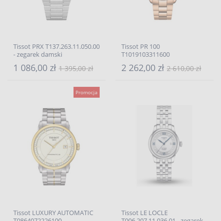
Tissot PRX T137.263.11.050.00
Tissot PR 100
- zegarek damski
T1019103311600
1 086,00 zł
2 262,00 zł
1 395,00 zł
2 610,00 zł
Promocja
Tissot LUXURY AUTOMATIC
Tissot LE LOCLE
T0864072226100
T006.207.11.036.01 - zegarek