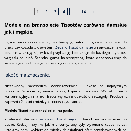
1
2
3
4
…
14
»
Modele na bransolecie Tissotów zarówno damskie
jak i męskie.
Piękna wieczorowa suknia, wystawny garnitur, elegancka spódnica do
pracy czy koszula z krawatem.
Zegarki Tissot damskie
o najwyższej jakości
idealnie wpasują się w każdą stylizację i dopasuje do każdego stylu bez
względu na płeć. Szeroka gama kolorystyczna, którą dopasowujemy do
wybranego modelu zegarka według własnego uznania.
Jakość ma znaczenie.
Niezawodny mechanizm, wodoszczelność i jakość na najwyższym
poziomie. Solidnie wykonana tarcza, koperta i koronka. Wśród licznych
konkurencyjnych marek Tissota wyróżnia dbałość o szczegóły. Producent
zapewnia 2- letnią międzynarodową gwarancję.
Modele Tissot na bransolecie i na pasku
Producent oferuje
czasomierz Tissot męski
i damski na bransolecie lub
pasku. Rodzaj i styl, w jakim chcemy, aby były wykonane czasomierze,
ustalamy sami, wybierając między dziesiątkami ofert przedstawionych na