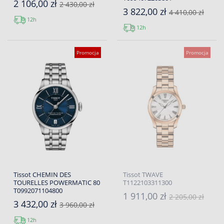
2 106,00 zł
2 430,00 zł
3 822,00 zł
4 410,00 zł
12h
12h
Promocja
Promocja
Tissot CHEMIN DES
Tissot TWAVE
TOURELLES POWERMATIC 80
T1122103311300
T0992071104800
1 911,00 zł
2 205,00 zł
3 432,00 zł
3 960,00 zł
12h