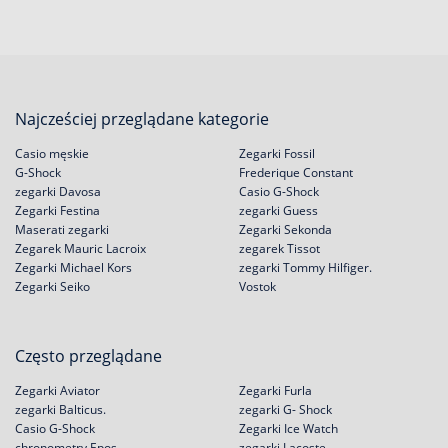
Najcześciej przeglądane kategorie
Casio męskie
Zegarki Fossil
G-Shock
Frederique Constant
zegarki Davosa
Casio G-Shock
Zegarki Festina
zegarki Guess
Maserati zegarki
Zegarki Sekonda
Zegarek Mauric Lacroix
zegarek Tissot
Zegarki Michael Kors
zegarki Tommy Hilfiger.
Zegarki Seiko
Vostok
Często przeglądane
Zegarki Aviator
Zegarki Furla
zegarki Balticus.
zegarki G- Shock
Casio G-Shock
Zegarki Ice Watch
chronometry Epos
zegarki Lacoste