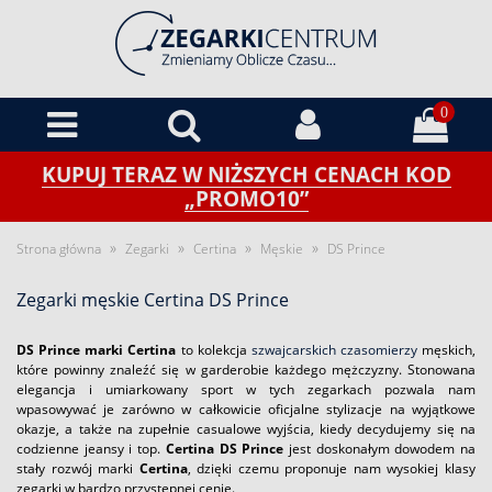
0
KUPUJ TERAZ W NIŻSZYCH CENACH KOD
„PROMO10”
»
»
»
»
Strona główna
Zegarki
Certina
Męskie
DS Prince
Zegarki męskie Certina DS Prince
DS Prince marki Certina
to kolekcja
szwajcarskich czasomierzy
męskich,
które powinny znaleźć się w garderobie każdego mężczyzny. Stonowana
elegancja i umiarkowany sport w tych zegarkach pozwala nam
wpasowywać je zarówno w całkowicie oficjalne stylizacje na wyjątkowe
okazje, a także na zupełnie casualowe wyjścia, kiedy decydujemy się na
codzienne jeansy i top.
Certina DS Prince
jest doskonałym dowodem na
stały rozwój marki
Certina
, dzięki czemu proponuje nam wysokiej klasy
zegarki w bardzo przystępnej cenie.