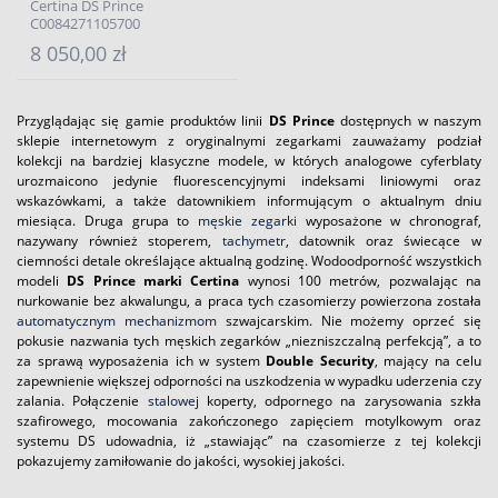
Certina DS Prince
C0084271105700
8 050,00 zł
Przyglądając się gamie produktów linii
DS Prince
dostępnych w naszym
sklepie internetowym z oryginalnymi zegarkami zauważamy podział
kolekcji na bardziej klasyczne modele, w których analogowe cyferblaty
urozmaicono jedynie fluorescencyjnymi indeksami liniowymi oraz
wskazówkami, a także datownikiem informującym o aktualnym dniu
miesiąca. Druga grupa to
męskie zegarki
wyposażone w chronograf,
nazywany również stoperem,
tachymetr
, datownik oraz świecące w
ciemności detale określające aktualną godzinę. Wodoodporność wszystkich
modeli
DS Prince marki Certina
wynosi 100 metrów, pozwalając na
nurkowanie bez akwalungu, a praca tych czasomierzy powierzona została
automatycznym mechanizmom
szwajcarskim. Nie możemy oprzeć się
pokusie nazwania tych męskich zegarków „niezniszczalną perfekcją”, a to
za sprawą wyposażenia ich w system
Double Security
, mający na celu
zapewnienie większej odporności na uszkodzenia w wypadku uderzenia czy
zalania. Połączenie
stalowej
koperty, odpornego na zarysowania szkła
szafirowego, mocowania zakończonego zapięciem motylkowym oraz
systemu DS udowadnia, iż „stawiając” na czasomierze z tej kolekcji
pokazujemy zamiłowanie do jakości, wysokiej jakości.