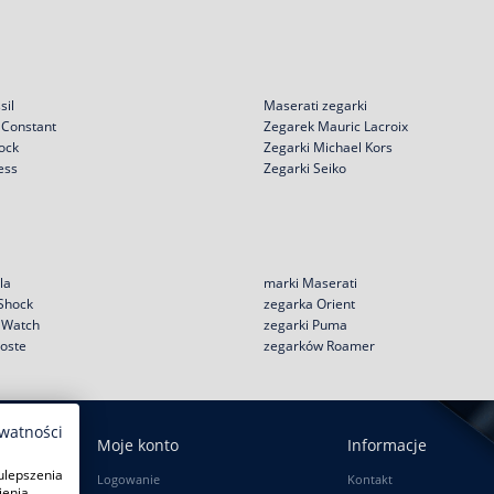
sil
Maserati zegarki
 Constant
Zegarek Mauric Lacroix
ock
Zegarki Michael Kors
ess
Zegarki Seiko
la
marki Maserati
 Shock
zegarka Orient
e Watch
zegarki Puma
coste
zegarków Roamer
ywatności
Moje konto
Informacje
ulepszenia
Logowanie
Kontakt
ienia