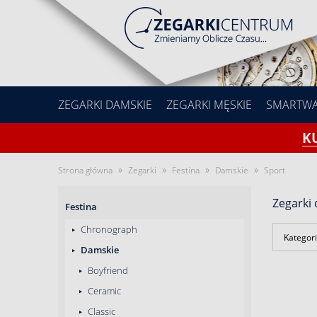
ZEGARKI DAMSKIE
ZEGARKI MĘSKIE
SMARTW
K
»
»
»
»
Strona główna
Zegarki
Festina
Damskie
Sport
Zegarki 
Festina
Chronograph
Kategori
Damskie
Boyfriend
Ceramic
Classic