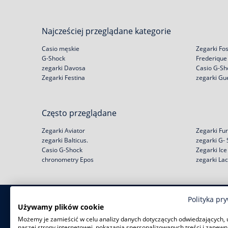
Najcześciej przeglądane kategorie
Casio męskie
Zegarki Fos
G-Shock
Frederique
zegarki Davosa
Casio G-Sh
Zegarki Festina
zegarki Gu
Często przeglądane
Zegarki Aviator
Zegarki Fur
zegarki Balticus.
zegarki G-
Casio G-Shock
Zegarki Ic
chronometry Epos
zegarki La
Polityka pr
Zakupy
Pomoc
Używamy plików cookie
Możemy je zamieścić w celu analizy danych dotyczących odwiedzających, 
Zwroty i wymiany
Reklamacje
naszej strony internetowej, pokazania spersonalizowanych treści i zapewn