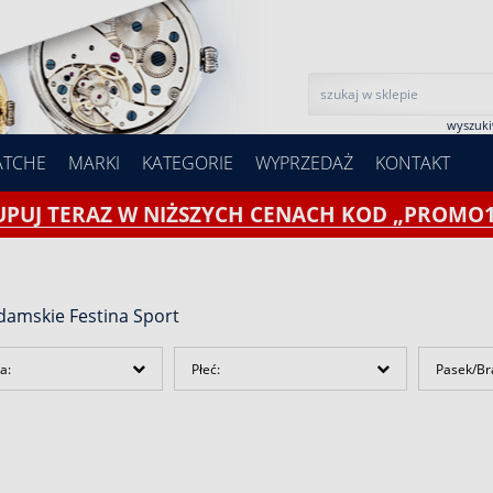
wyszuk
ATCHE
MARKI
KATEGORIE
WYPRZEDAŻ
KONTAKT
UPUJ TERAZ W NIŻSZYCH CENACH KOD „PROMO1
damskie Festina Sport
a:
Płeć:
Pasek/Br