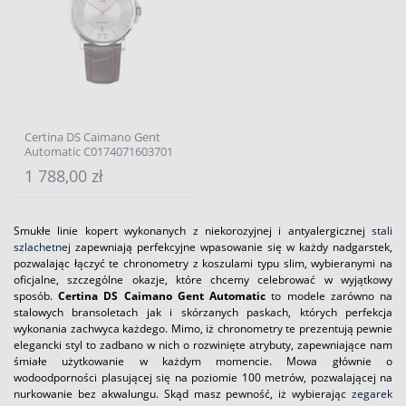
Certina DS Caimano Gent
Automatic C0174071603701
1 788,00 zł
Smukłe linie kopert wykonanych z niekorozyjnej i antyalergicznej
stali
szlachetnej
zapewniają perfekcyjne wpasowanie się w każdy nadgarstek,
pozwalając łączyć te chronometry z koszulami typu slim, wybieranymi na
oficjalne, szczególne okazje, które chcemy celebrować w wyjątkowy
sposób.
Certina DS Caimano Gent Automatic
to modele zarówno na
stalowych bransoletach jak i skórzanych paskach, których perfekcja
wykonania zachwyca każdego. Mimo, iż chronometry te prezentują pewnie
elegancki styl to zadbano w nich o rozwinięte atrybuty, zapewniające nam
śmiałe użytkowanie w każdym momencie. Mowa głównie o
wodoodporności plasującej się na poziomie 100 metrów, pozwalającej na
nurkowanie bez akwalungu. Skąd masz pewność, iż wybierając
zegarek