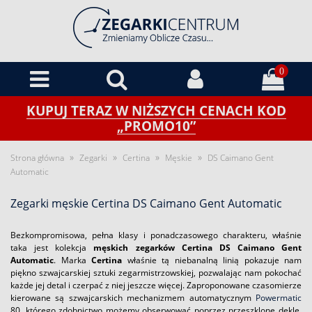
0
KUPUJ TERAZ W NIŻSZYCH CENACH KOD
„PROMO10”
»
»
»
»
Strona główna
Zegarki
Certina
Męskie
DS Caimano Gent
Automatic
Zegarki męskie Certina DS Caimano Gent Automatic
Bezkompromisowa, pełna klasy i ponadczasowego charakteru, właśnie
taka jest kolekcja
męskich zegarków Certina DS Caimano Gent
Automatic
. Marka
Certina
właśnie tą niebanalną linią pokazuje nam
piękno szwajcarskiej sztuki zegarmistrzowskiej, pozwalając nam pokochać
każde jej detal i czerpać z niej jeszcze więcej. Zaproponowane czasomierze
kierowane są szwajcarskich mechanizmem automatycznym
Powermatic
80, którego zdobnictwo możemy obserwować poprzez przeszklone dekle.