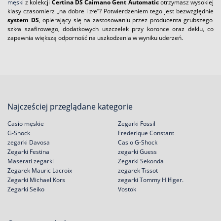
męski
z kolekcji
Certina DS Caimano Gent Automatic
otrzymasz wysokiej
klasy czasomierz „na dobre i złe”? Potwierdzeniem tego jest bezwzględnie
system DS
, opierający się na zastosowaniu przez producenta grubszego
szkła szafirowego, dodatkowych uszczelek przy koronce oraz deklu, co
zapewnia większą odporność na uszkodzenia w wyniku uderzeń.
Najcześciej przeglądane kategorie
Casio męskie
Zegarki Fossil
G-Shock
Frederique Constant
zegarki Davosa
Casio G-Shock
Zegarki Festina
zegarki Guess
Maserati zegarki
Zegarki Sekonda
Zegarek Mauric Lacroix
zegarek Tissot
Zegarki Michael Kors
zegarki Tommy Hilfiger.
Zegarki Seiko
Vostok