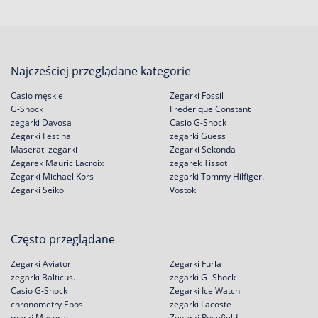
Najcześciej przeglądane kategorie
Casio męskie
Zegarki Fossil
G-Shock
Frederique Constant
zegarki Davosa
Casio G-Shock
Zegarki Festina
zegarki Guess
Maserati zegarki
Zegarki Sekonda
Zegarek Mauric Lacroix
zegarek Tissot
Zegarki Michael Kors
zegarki Tommy Hilfiger.
Zegarki Seiko
Vostok
Często przeglądane
Zegarki Aviator
Zegarki Furla
zegarki Balticus.
zegarki G- Shock
Casio G-Shock
Zegarki Ice Watch
chronometry Epos
zegarki Lacoste
marki Maserati
Zegarki Rosefield