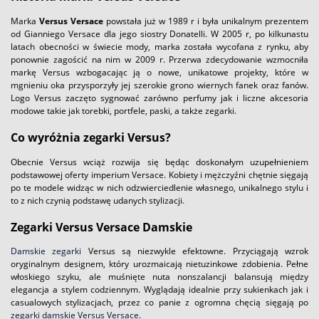
Marka
Versus Versace
powstała już w 1989 r i była unikalnym prezentem
od Gianniego Versace dla jego siostry Donatelli. W 2005 r, po kilkunastu
latach obecności w świecie mody, marka została wycofana z rynku, aby
ponownie zagościć na nim w 2009 r. Przerwa zdecydowanie wzmocniła
markę Versus wzbogacając ją o nowe, unikatowe projekty, które w
mgnieniu oka przysporzyły jej szerokie grono wiernych fanek oraz fanów.
Logo Versus zaczęto sygnować zarówno perfumy jak i liczne akcesoria
modowe takie jak torebki, portfele, paski, a także zegarki.
Co wyróżnia zegarki Versus?
Obecnie Versus wciąż rozwija się będąc doskonałym uzupełnieniem
podstawowej oferty imperium Versace. Kobiety i mężczyźni chętnie sięgają
po te modele widząc w nich odzwierciedlenie własnego, unikalnego stylu i
to z nich czynią podstawę udanych stylizacji.
Zegarki Versus Versace Damskie
Damskie zegarki
Versus są niezwykle efektowne. Przyciągają wzrok
oryginalnym designem, który urozmaicają nietuzinkowe zdobienia. Pełne
włoskiego szyku, ale muśnięte nuta nonszalancji balansują między
elegancja a stylem codziennym. Wyglądają idealnie przy sukienkach jak i
casualowych stylizacjach, przez co panie z ogromna chęcią sięgają po
zegarki damskie Versus Versace
.