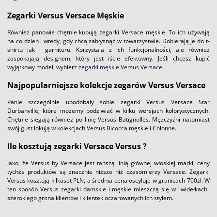
Zegarki Versus Versace Męskie
Również panowie chętnie kupują zegarki Versace męskie. To ich używają
na co dzień i wtedy, gdy chcą zabłysnąć w towarzystwie. Dobierają je do t-
shirtu jak i garnituru. Korzystają z ich funkcjonalności, ale również
zaspokajają designem, który jest iście efektowny. Jeśli chcesz kupić
wyjątkowy model, wybierz
zegarki męskie Versus Versace.
Najpopularniejsze kolekcje zegarów Versus Versace
Panie szczególnie upodobały sobie zegarki Versus Versace Star
Durbanville, które możemy podziwiać w kilku wersjach kolorystycznych.
Chętnie sięgają również po linię Versus Batignolles. Mężczyźni natomiast
swój gust lokują w kolekcjach Versus Bicocca męskie i Colonne.
Ile kosztują zegarki Versace Versus ?
Jako, że Versus by Versace jest tańszą linią głównej włoskiej marki, ceny
tychże produktów są znacznie niższe niż czasomierzy Versace. Zegarki
Versus kosztują kilkaset PLN, a średnia cena oscyluje w granicach 700zł. W
ten sposób Versus zegarki damskie i męskie mieszczą się w "widełkach"
szerokiego grona klientów i klientek oczarowanych ich stylem.