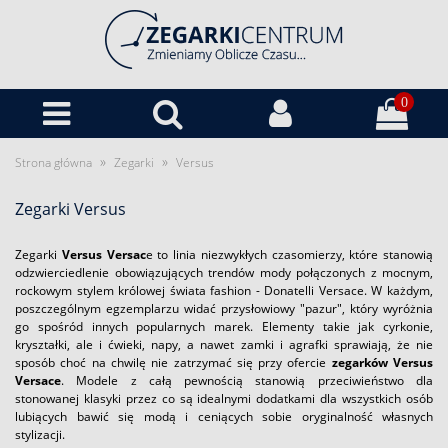
0
»
»
Strona główna
Zegarki
Versus
Zegarki Versus
Zegarki
Versus Versac
e to linia niezwykłych czasomierzy, które stanowią
odzwierciedlenie obowiązujących trendów mody połączonych z mocnym,
rockowym stylem królowej świata fashion - Donatelli Versace. W każdym,
poszczególnym egzemplarzu widać przysłowiowy "pazur", który wyróżnia
go spośród innych popularnych marek. Elementy takie jak cyrkonie,
kryształki, ale i ćwieki, napy, a nawet zamki i agrafki sprawiają, że nie
sposób choć na chwilę nie zatrzymać się przy ofercie
zegarków
Versus
Versace
. Modele z całą pewnością stanowią przeciwieństwo dla
stonowanej klasyki przez co są idealnymi dodatkami dla wszystkich osób
lubiących bawić się modą i ceniących sobie oryginalność własnych
stylizacji.