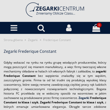
0
»
»
Strona główna
Zegarki
Frederique Constant
Zegarki Frederique Constant
Gdyby wskazać na rynku na rynku grupę wiodących producentów, którzy
mogą poszczycić się mianem manufaktury, a więc firmy tworzącej własne
mechanizmy składane w halach ich własnych fabryk i zakładów, to
zegarki
Frederique Constant
bez wątpienia znalazłby się w tym wąskim,
zaszczytnym gronie. Firma ta od lat trudni się produkcją wysokiej klasy
czasomierzy, które swoją renomę zawdzięczają ciężkiej pracy rąk ludzkich
połączonej z nowoczesnymi rozwiązaniami technologicznymi. Bogata
historia FC przekłada się w widoczny sposób na wzornictwo w jakim
zachowane są produkowane przez firmę czasomierze.
Zegarki
Frederique
Constant to klasa i szyk.
Zegarki Frederique Constant
to klasa i szyk
, z
których emanuje umiarkowana elegancja. Okrągłe tarcze zdobione