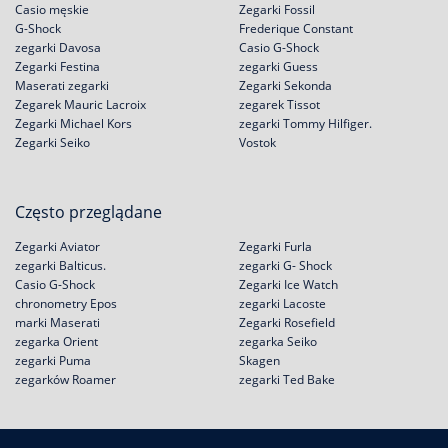
Casio męskie
Zegarki Fossil
G-Shock
Frederique Constant
zegarki Davosa
Casio G-Shock
Zegarki Festina
zegarki Guess
Maserati zegarki
Zegarki Sekonda
Zegarek Mauric Lacroix
zegarek Tissot
Zegarki Michael Kors
zegarki Tommy Hilfiger.
Zegarki Seiko
Vostok
Często przeglądane
Zegarki Aviator
Zegarki Furla
zegarki Balticus.
zegarki G- Shock
Casio G-Shock
Zegarki Ice Watch
chronometry Epos
zegarki Lacoste
marki Maserati
Zegarki Rosefield
zegarka Orient
zegarka Seiko
zegarki Puma
Skagen
zegarków Roamer
zegarki Ted Bake