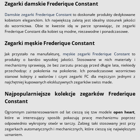
Zegarki damskie Frederique Constant
Damskie zegarki Frederique Constant
to doskonałe produkty dedykowane
kobietom eleganckim. Ich największą zaletą jest idealny stosunek jakości
do wzornictwa. Obie te kwestie idą w parze sprawiając, że zegarki
Frederique Constant dla kobiet są modne, niezawodne i ponadczasowe.
Zegarki męskie Frederique Constant
Jak przystało na manufakturę,
męskie zegarki Frederique Constant
to
produkty o bardzo wysokiej jakości. Stosowane w nich materiały i
mechanizmy sprawiają, że bez zarzutu pracują przed długie lata, niekiedy
przechodząc z pokolenia na pokolenie. Ich ponadczasowe wzornictwo
stanowi kolejny z walorów i czyni zegarki FC dla mężczyzn jednymi z
najchętniej kupowanych ekskluzywnych zegarków swiss made.
Najpopularniejsze kolekcje zegarków Frederique
Constant
Ogromnym zainteresowaniem od lat cieszą się tzw modele
open heart
,
które w interesujący sposób pokazują pracę mechanizmu poprzez
odpowiednio wykrojony otwór w tarczy. Zabieg taki stosowany jest przy
zegarkach automatycznych i mechanicznych, które cieszą się największym
uznaniem.