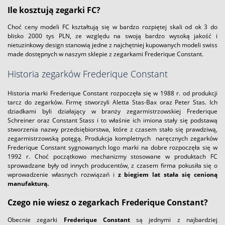
Ile kosztują zegarki FC?
Choć ceny modeli FC kształtują się w bardzo rozpiętej skali od ok 3 do
blisko 2000 tys PLN, ze względu na swoją bardzo wysoką jakość i
nietuzinkowy design stanowią jedne z najchętniej kupowanych modeli swiss
made dostępnych w naszym sklepie z zegarkami Frederique Constant.
Historia zegarków Frederique Constant
Historia marki Frederique Constant rozpoczęła się w 1988 r. od produkcji
tarcz do zegarków. Firmę stworzyli Aletta Stas-Bax oraz Peter Stas. Ich
dziadkami byli działający w branży zegarmistrzowskiej Frederique
Schreiner oraz Constant Stass i to właśnie ich imiona stały się podstawą
stworzenia nazwy przedsiębiorstwa, które z czasem stało się prawdziwą,
zegarmistrzowską potęgą. Produkcja kompletnych naręcznych zegarków
Frederique Constant sygnowanych logo marki na dobre rozpoczęła się w
1992 r. Choć początkowo mechanizmy stosowane w produktach FC
sprowadzane były od innych producentów, z czasem firma pokusiła się o
wprowadzenie własnych rozwiązań i
z biegiem lat stała się cenioną
manufakturą.
Czego nie wiesz o zegarkach Frederique Constant?
Obecnie zegarki
Frederique Constant
są jednymi z najbardziej