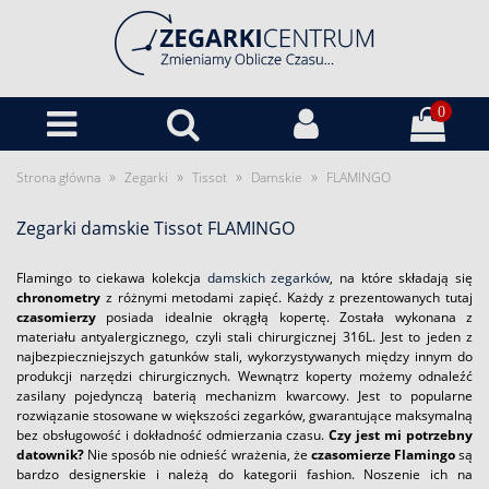
0
»
»
»
»
Strona główna
Zegarki
Tissot
Damskie
FLAMINGO
Zegarki damskie Tissot FLAMINGO
Flamingo to ciekawa kolekcja
damskich zegarków
, na które składają się
chronometry
z różnymi metodami zapięć. Każdy z prezentowanych tutaj
czasomierzy
posiada idealnie okrągłą kopertę. Została wykonana z
materiału antyalergicznego, czyli stali chirurgicznej 316L. Jest to jeden z
najbezpieczniejszych gatunków stali, wykorzystywanych między innym do
produkcji narzędzi chirurgicznych. Wewnątrz koperty możemy odnaleźć
zasilany pojedynczą baterią mechanizm kwarcowy. Jest to popularne
rozwiązanie stosowane w większości zegarków, gwarantujące maksymalną
bez obsługowość i dokładność odmierzania czasu.
Czy jest mi potrzebny
datownik?
Nie sposób nie odnieść wrażenia, że
czasomierze Flamingo
są
bardzo designerskie i należą do kategorii fashion. Noszenie ich na