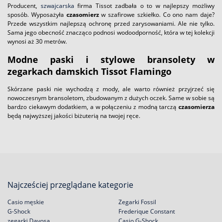
Producent,
szwajcarska
firma Tissot zadbała o to w najlepszy możliwy
sposób. Wyposażyła
czasomierz
w szafirowe szkiełko. Co ono nam daje?
Przede wszystkim najlepszą ochronę przed zarysowaniami. Ale nie tylko.
Sama jego obecność znacząco podnosi wodoodporność, która w tej kolekcji
wynosi aż 30 metrów.
Modne paski i stylowe bransolety w
zegarkach damskich Tissot Flamingo
Skórzane paski nie wychodzą z mody, ale warto również przyjrzeć się
nowoczesnym bransoletom, zbudowanym z dużych oczek. Same w sobie są
bardzo ciekawym dodatkiem, a w połączeniu z modną tarczą
czasomierza
będą najwyższej jakości biżuterią na twojej ręce.
Najcześciej przeglądane kategorie
Casio męskie
Zegarki Fossil
G-Shock
Frederique Constant
zegarki Davosa
Casio G-Shock