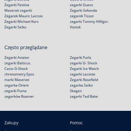
Zegarki Festina
zegarki Guess
Maserati zegarki
Zegarki Sekonda
Zegarek Mauric Lacroix
zegarek Tissot
Zegarki Michael Kors
zegarki Tommy Hilfiger.
Zegarki Seiko
Vostok
Często przeglądane
Zegarki Aviator
Zegarki Furla
zegarki Balticus.
zegarki G- Shock
Casio G-Shock
Zegarki Ice Watch
chronometry Epos
zegarki Lacoste
marki Maserati
Zegarki Rosefield
zegarka Orient
zegarka Seiko
zegarki Puma
Skagen
zegarków Roamer
zegarki Ted Bake
Zakupy
Pomoc