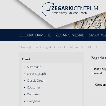
ZEGARKI DAMSKIE
ZEGARKI MĘSKIE
SMARTW
»
»
»
»
Strona główna
Zegarki
Tissot
Męskie
SCULPTURE
Zegarki
Tissot
Automatic
Tissot Scu
spośród ró
Chronograph
Classic Dream
Kategori
Couturier
Damskie
Everytime