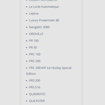
Le Locle Automatique
Lepine
Luxury Powermatic 80
Navigator 3000
OROVILLE
PR 100
PR 50
PRC 100
PRC 200
PRC 200 IIHF Ice Hockey Special
Edition
PRS 200
PRS 516
QUADRATO
QUICKSTER