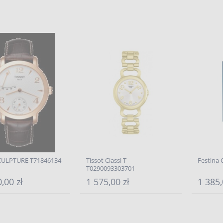
SCULPTURE T71846134
Tissot Classi T
Festina 
T0290093303701
,00 zł
1 575,00 zł
1 385,