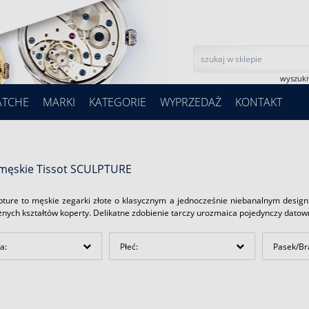
wyszuk
ATCHE
MARKI
KATEGORIE
WYPRZEDAŻ
KONTAKT
 męskie Tissot SCULPTURE
lpture to męskie zegarki złote o klasycznym a jednocześnie niebanalnym desig
żnych kształtów koperty. Delikatne zdobienie tarczy urozmaica pojedynczy datow
a:
Płeć:
Pasek/Br