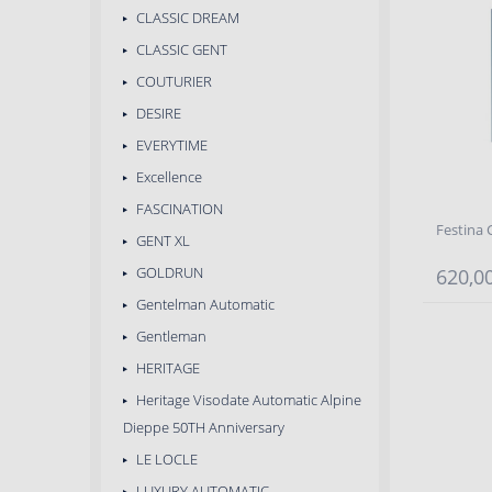
CLASSIC DREAM
CLASSIC GENT
COUTURIER
DESIRE
EVERYTIME
Excellence
FASCINATION
Festina 
GENT XL
GOLDRUN
620,00
Gentelman Automatic
Gentleman
HERITAGE
Heritage Visodate Automatic Alpine
Dieppe 50TH Anniversary
LE LOCLE
LUXURY AUTOMATIC