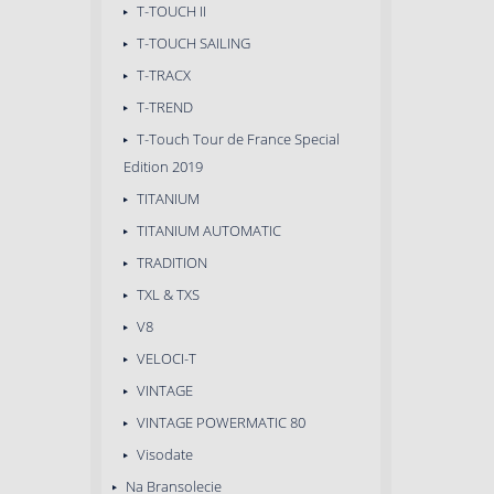
T-TOUCH II
T-TOUCH SAILING
T-TRACX
T-TREND
T-Touch Tour de France Special
Edition 2019
TITANIUM
TITANIUM AUTOMATIC
TRADITION
TXL & TXS
V8
VELOCI-T
VINTAGE
VINTAGE POWERMATIC 80
Visodate
Na Bransolecie