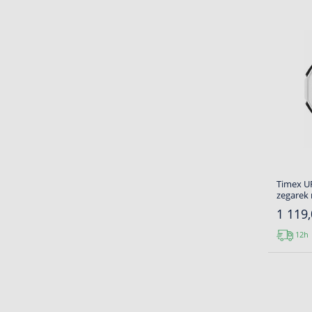
Timex U
zegarek
1 119,
12h