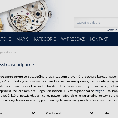
wyszuk
ATCHE
MARKI
KATEGORIE
WYPRZEDAŻ
KONTAKT
ząsoodporne
 wstrząsoodporne
strząsoodporne
to szczególna grupa czasomierzy, które cechuje bardzo wysoki
ę, która dzięki systemowi wzmocnień i zabezpieczeń sprawia, że modele te są 
afią przetrwać upadek nawet z bardzo dużej wysokości, czym różnią się od wi
sprawia, że czasomierz ulega uszkodzeniu). Wstrząsoodporne
zegarki
to napr
jakość, którą potwierdzają liczne, nawet najbardziej ekstremalne teksty spra
 w trudnych warunkach czy po prostu tych, które mają tendencję do niszczenia r
a:
Producent:
Płeć: