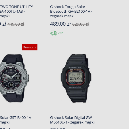
 TWO TONE UTILITY
G-shock Tough Solar
A-100TU-1A3 -
Bluetooth GA-B2100-1A -
 męski
zegarek męski
0 zł
489,00 zł
449,00 zł
629,00 zł
24h
Promocja
Solar GST-B400-1A -
G-shock Solar Digital GW-
 męski
M5610U-1 - zegarek męski