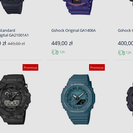
Standard
Gshock Original GA1406A
Gshock 
gital GA21001A1
 zł
449,00 zł
400,0
449,00 zł
12h
12h
Promocja
Promocja