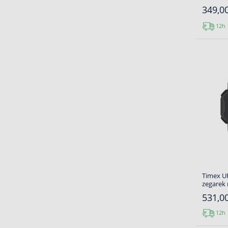
349,00
12h
Timex U
zegarek
531,00
12h