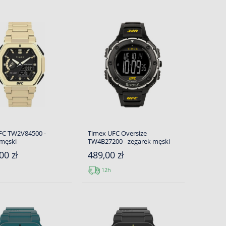
FC TW2V84500 -
Timex UFC Oversize
 męski
TW4B27200 - zegarek męski
00 zł
489,00 zł
12h