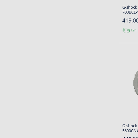
G-shock
700BCE-1
419,00
12h
G-shock 
5600CA-8