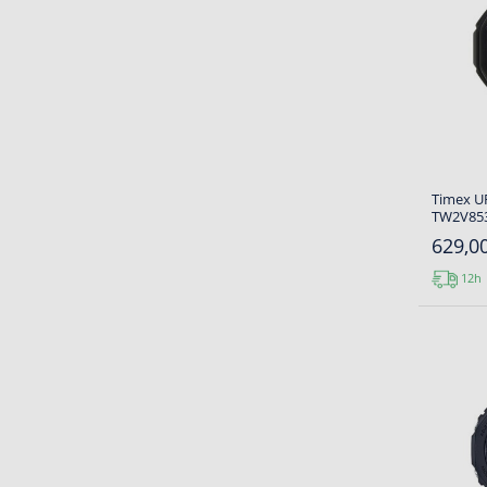
Timex 
TW2V853
629,00
12h