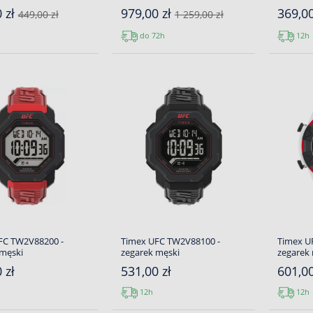
 zł
979,00 zł
369,0
449,00 zł
1 259,00 zł
do 72h
12h
FC TW2V88200 -
Timex UFC TW2V88100 -
Timex U
 męski
zegarek męski
zegarek
 zł
531,00 zł
601,00
12h
12h