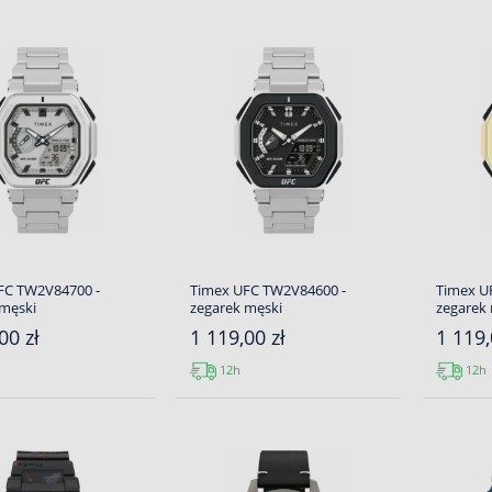
FC TW2V84700 -
Timex UFC TW2V84600 -
Timex U
 męski
zegarek męski
zegarek
00 zł
1 119,00 zł
1 119,
12h
12h