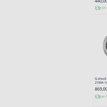
440,00
12h
G-shock 
2100A-1A
869,00
do 7