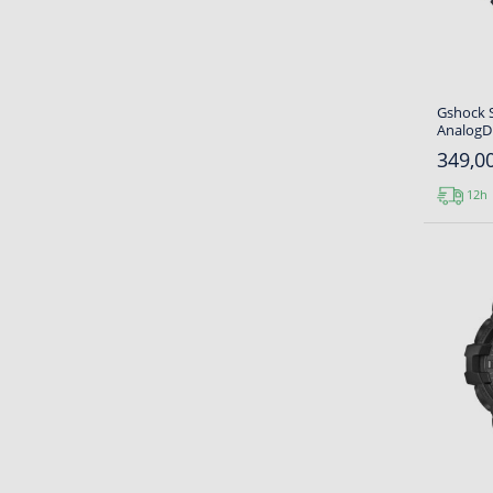
Gshock 
AnalogDi
349,00
12h