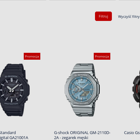
Filtruj
Wyczyść filtry
Promocja
Promocja
Standard
G-shock ORIGINAL GM-2110D-
Casio G
gital GA21001A
2A - zegarek męski