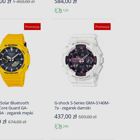
00 zł
584,00 zł
1 450,00 zł
12h
Promocja
Promocja
Solar Bluetooth
G-shock S-Series GMA-S140M-
Core Guard GA-
7a - zegarek damski
A - zegarek męski
437,00 zł
509,00 zł
0 zł
674,00 zł
24h