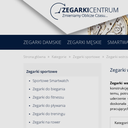
ZEGARKI DAMSKIE
ZEGARKI MĘSKIE
SMARTW
»
»
»
Strona główna
Kategorie
Zegarki sportowe
Zegarki wstr
Zegarki
Zegarki sportowe
Sportowe Smartwatch
Zegarki w
konstrukcj
Zegarki do biegania
temu, potr
Zegarki do fitnessu
uderzenie 
doskonała 
Zegarki do pływania
pracujących
Zegarki do treningu
Zegarki na rower
Kategori