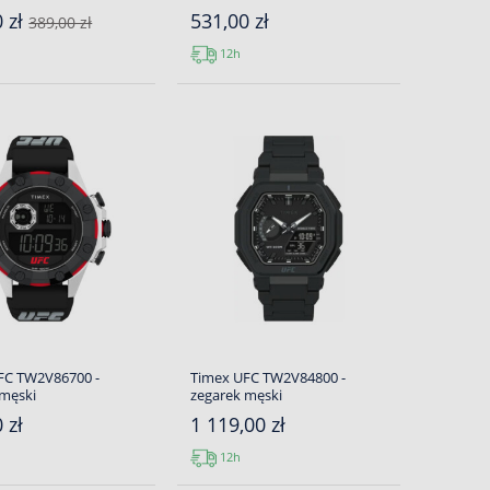
0 zł
531,00 zł
389,00 zł
12h
FC TW2V86700 -
Timex UFC TW2V84800 -
 męski
zegarek męski
 zł
1 119,00 zł
12h