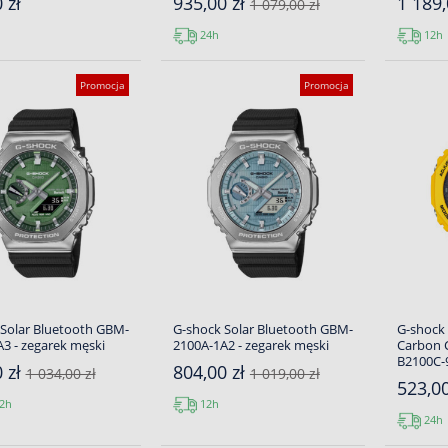
 zł
935,00 zł
1 189,
1 079,00 zł
24h
12h
Promocja
Promocja
Solar Bluetooth GBM-
G-shock Solar Bluetooth GBM-
G-shock 
3 - zegarek męski
2100A-1A2 - zegarek męski
Carbon 
B2100C-9
 zł
804,00 zł
1 034,00 zł
1 019,00 zł
523,0
2h
12h
24h