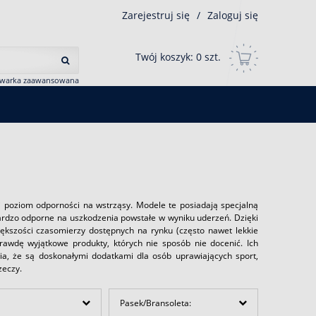
Zarejestruj się
/
Zaloguj się
Twój koszyk:
0
szt.
iwarka zaawansowana
 poziom odporności na wstrząsy. Modele te posiadają specjalną
bardzo odporne na uszkodzenia powstałe w wyniku uderzeń. Dzięki
ększości czasomierzy dostępnych na rynku (często nawet lekkie
awdę wyjątkowe produkty, których nie sposób nie docenić. Ich
wia, że są doskonałymi dodatkami dla osób uprawiających sport,
zeczy.
Pasek/Bransoleta: