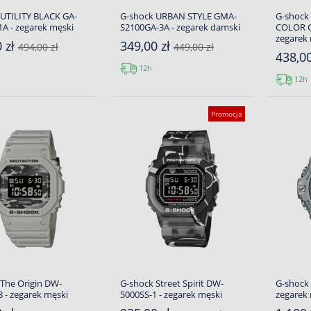
 UTILITY BLACK GA-
G-shock URBAN STYLE GMA-
G-shock
A - zegarek męski
S2100GA-3A - zegarek damski
COLOR G
zegarek
 zł
349,00 zł
494,00 zł
449,00 zł
438,0
12h
12h
Promocja
The Origin DW-
G-shock Street Spirit DW-
G-shock 
 - zegarek męski
5000SS-1 - zegarek męski
zegarek